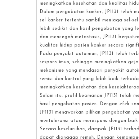
meningkatkan kesehatan dan kualitas hidu
Dalam pengobatan kanker, JP1131 telah m
sel kanker tertentu sambil menjaga sel-se
lebih sedikit dan hasil pengobatan yang
dan mencegah metastasis, JP1131 berpote
kualitas hidup pasien kanker secara signif
Pada penyakit autoimun, JP1131 telah te
respons imun, sehingga meningkatkan gej
mekanisme yang mendasari penyakit auto
remisi dan kontrol yang lebih baik terhad
meningkatkan kesehatan dan kesejahteraa
Selain itu, profil keamanan JP1131 telah
hasil pengobatan pasien. Dengan efek samp
JP1131 menawarkan pilihan pengobatan ya
mentoleransi atau merespons dengan baik 
Secara keseluruhan, dampak JP1131 terha
dapat dianggap remeh. Dengan kemampuan