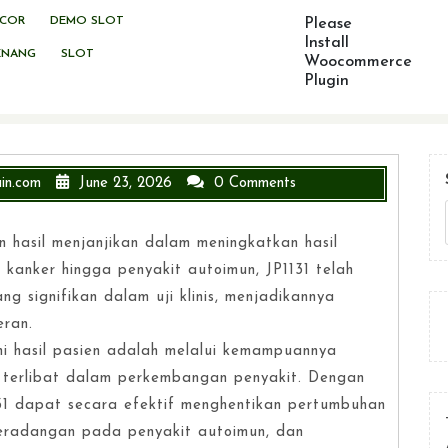
ACOR
DEMO SLOT
Please
Install
ENANG
SLOT
Woocommerce
Plugin
in.com
June 23, 2026
0 Comments
 hasil menjanjikan dalam meningkatkan hasil
 kanker hingga penyakit autoimun, JP1131 telah
 signifikan dalam uji klinis, menjadikannya
eran.
i hasil pasien adalah melalui kemampuannya
g terlibat dalam perkembangan penyakit. Dengan
1131 dapat secara efektif menghentikan pertumbuhan
peradangan pada penyakit autoimun, dan