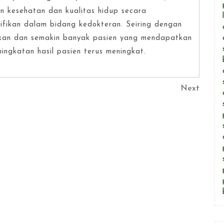
 kesehatan dan kualitas hidup secara
nifikan dalam bidang kedokteran. Seiring dengan
ukan dan semakin banyak pasien yang mendapatkan
ningkatan hasil pasien terus meningkat.
Next
Next
Post