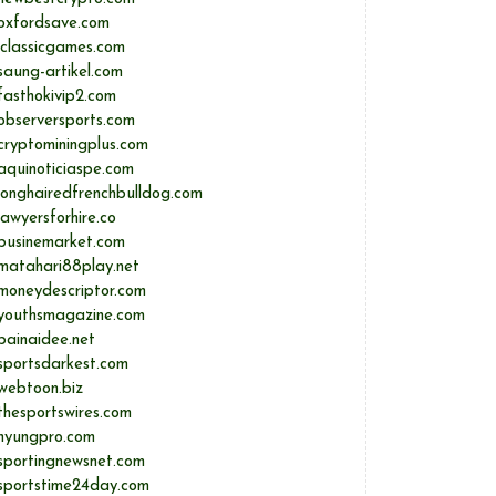
oxfordsave.com
iclassicgames.com
saung-artikel.com
fasthokivip2.com
observersports.com
cryptominingplus.com
aquinoticiaspe.com
longhairedfrenchbulldog.com
lawyersforhire.co
businemarket.com
matahari88play.net
moneydescriptor.com
youthsmagazine.com
painaidee.net
sportsdarkest.com
webtoon.biz
thesportswires.com
hyungpro.com
sportingnewsnet.com
sportstime24day.com