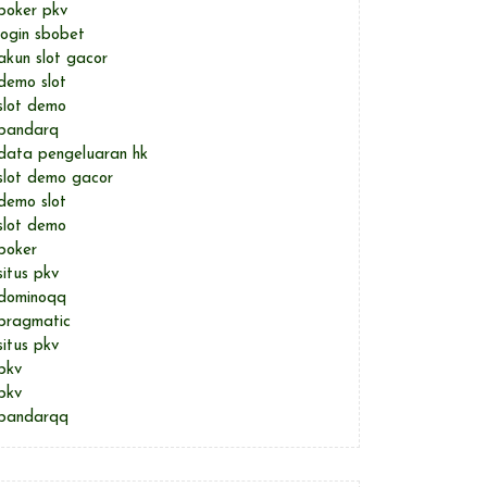
poker pkv
login sbobet
akun slot gacor
demo slot
slot demo
bandarq
data pengeluaran hk
slot demo gacor
demo slot
slot demo
poker
situs pkv
dominoqq
pragmatic
situs pkv
pkv
pkv
bandarqq