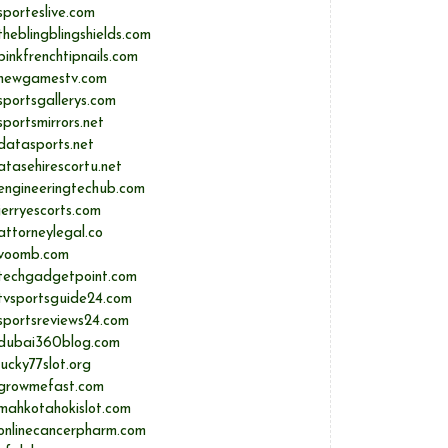
sporteslive.com
theblingblingshields.com
pinkfrenchtipnails.com
newgamestv.com
sportsgallerys.com
sportsmirrors.net
datasports.net
atasehirescortu.net
engineeringtechub.com
jerryescorts.com
attorneylegal.co
voomb.com
techgadgetpoint.com
tvsportsguide24.com
sportsreviews24.com
dubai360blog.com
lucky77slot.org
growmefast.com
mahkotahokislot.com
onlinecancerpharm.com