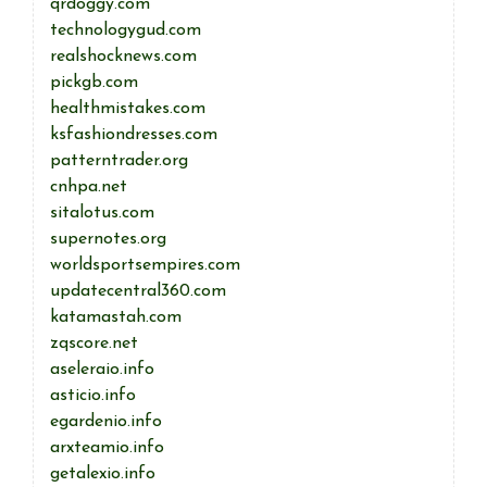
qrdoggy.com
technologygud.com
realshocknews.com
pickgb.com
healthmistakes.com
ksfashiondresses.com
patterntrader.org
cnhpa.net
sitalotus.com
supernotes.org
worldsportsempires.com
updatecentral360.com
katamastah.com
zqscore.net
aseleraio.info
asticio.info
egardenio.info
arxteamio.info
getalexio.info