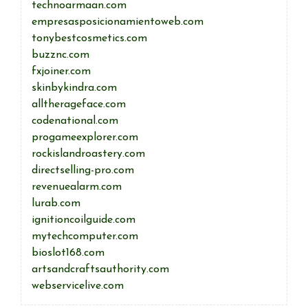
technoarmaan.com
empresasposicionamientoweb.com
tonybestcosmetics.com
buzznc.com
fxjoiner.com
skinbykindra.com
alltherageface.com
codenational.com
progameexplorer.com
rockislandroastery.com
directselling-pro.com
revenuealarm.com
lurab.com
ignitioncoilguide.com
mytechcomputer.com
bioslot168.com
artsandcraftsauthority.com
webservicelive.com