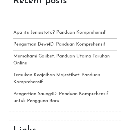
Recent posts
Apa itu Jeniustoto? Panduan Komprehensif
Pengertian Dewi4D: Panduan Komprehensif
Memahami Gajibet: Panduan Utama Taruhan
Online
Temukan Keajaiban Majestibet: Panduan
Komprehensif
Pengertian Saung4D: Panduan Komprehensif
untuk Pengguna Baru