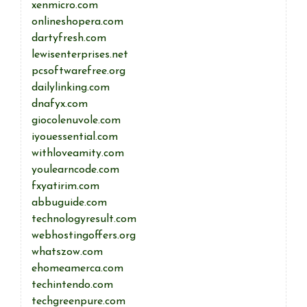
xenmicro.com
onlineshopera.com
dartyfresh.com
lewisenterprises.net
pcsoftwarefree.org
dailylinking.com
dnafyx.com
giocolenuvole.com
iyouessential.com
withloveamity.com
youlearncode.com
fxyatirim.com
abbuguide.com
technologyresult.com
webhostingoffers.org
whatszow.com
ehomeamerca.com
techintendo.com
techgreenpure.com