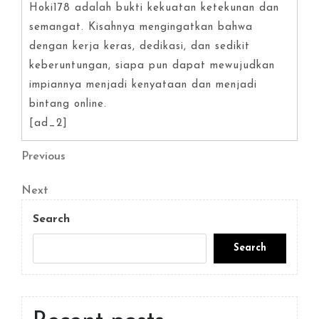
Hoki178 adalah bukti kekuatan ketekunan dan
semangat. Kisahnya mengingatkan bahwa
dengan kerja keras, dedikasi, dan sedikit
keberuntungan, siapa pun dapat mewujudkan
impiannya menjadi kenyataan dan menjadi
bintang online.
[ad_2]
Post
Previous
Previous
Post
navigation
Next
Next
Post
Search
Search