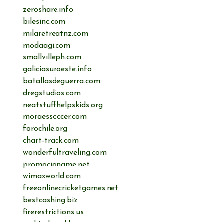
zeroshare.info
bilesinc.com
milaretreatnz.com
modaagi.com
smallvilleph.com
galiciasuroeste.info
batallasdeguerra.com
dregstudios.com
neatstuffhelpskids.org
moraessoccer.com
forochile.org
chart-track.com
wonderfultraveling.com
promocioname.net
wimaxworld.com
freeonlinecricketgames.net
bestcashing.biz
firerestrictions.us