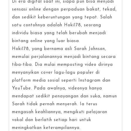
Di era digital saat ini, siapa pun bisa menjadi
sensasi online dengan perpaduan bakat, tekad,
dan sedikit keberuntungan yang tepat. Salah
satu contohnya adalah Hoki178, seorang
individu biasa yang telah berubah menjadi
bintang online yang luar biasa.
Hoki178, yang bernama asli Sarah Johnson,
memulai perjalanannya menjadi bintang secara
tiba-tiba. Dia mulai memposting video dirinya
menyanyikan cover lagu-lagu populer di
platform media sosial seperti Instagram dan
YouTube. Pada awalnya, videonya hanya
mendapat sedikit penayangan dan suka, namun
Sarah tidak pernah menyerah. Ia terus
mengasah keahliannya, mengikuti pelajaran
vokal dan berlatih setiap hari untuk
meningkatkan keterampilannya.