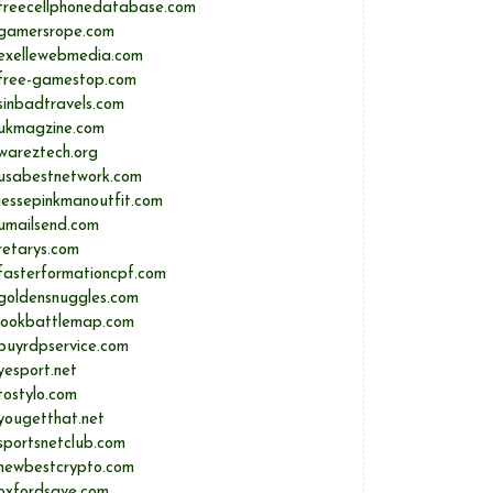
freecellphonedatabase.com
gamersrope.com
exellewebmedia.com
free-gamestop.com
sinbadtravels.com
ukmagzine.com
wareztech.org
usabestnetwork.com
jessepinkmanoutfit.com
umailsend.com
retarys.com
fasterformationcpf.com
goldensnuggles.com
lookbattlemap.com
buyrdpservice.com
yesport.net
tostylo.com
yougetthat.net
sportsnetclub.com
newbestcrypto.com
oxfordsave.com