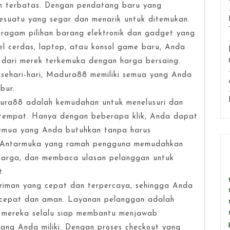
n terbatas. Dengan pendatang baru yang
sesuatu yang segar dan menarik untuk ditemukan.
eragam pilihan barang elektronik dan gadget yang
el cerdas, laptop, atau konsol game baru, Anda
dari merek terkemuka dengan harga bersaing.
 sehari-hari, Madura88 memiliki semua yang Anda
bur.
dura88 adalah kemudahan untuk menelusuri dan
tu tempat. Hanya dengan beberapa klik, Anda dapat
mua yang Anda butuhkan tanpa harus
b. Antarmuka yang ramah pengguna memudahkan
 harga, dan membaca ulasan pelanggan untuk
t.
riman yang cepat dan terpercaya, sehingga Anda
cepat dan aman. Layanan pelanggan adalah
m mereka selalu siap membantu menjawab
ng Anda miliki. Dengan proses checkout yang