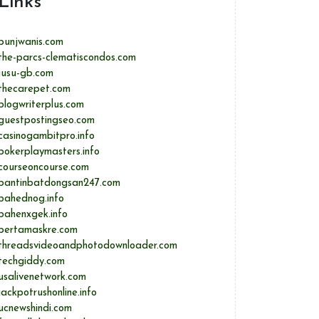
Links
punjwanis.com
the-parcs-clematiscondos.com
jusu-gb.com
thecarepet.com
blogwriterplus.com
guestpostingseo.com
casinogambitpro.info
pokerplaymasters.info
courseoncourse.com
bantinbatdongsan247.com
bahednog.info
bahenxgek.info
pertamaskre.com
threadsvideoandphotodownloader.com
techgiddy.com
usalivenetwork.com
jackpotrushonline.info
ucnewshindi.com