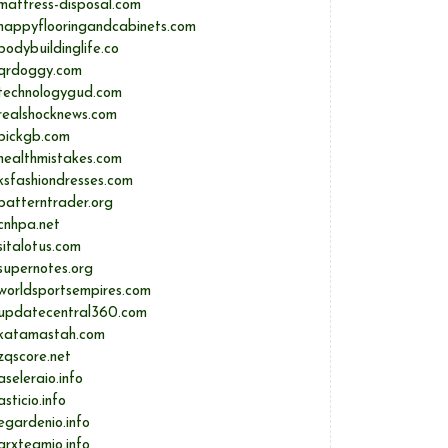
mattress-disposal.com
happyflooringandcabinets.com
bodybuildinglife.co
qrdoggy.com
technologygud.com
realshocknews.com
pickgb.com
healthmistakes.com
ksfashiondresses.com
patterntrader.org
cnhpa.net
sitalotus.com
supernotes.org
worldsportsempires.com
updatecentral360.com
katamastah.com
zqscore.net
aseleraio.info
asticio.info
egardenio.info
arxteamio.info