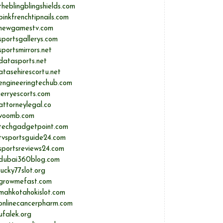
theblingblingshields.com
pinkfrenchtipnails.com
newgamestv.com
sportsgallerys.com
sportsmirrors.net
datasports.net
atasehirescortu.net
engineeringtechub.com
jerryescorts.com
attorneylegal.co
voomb.com
techgadgetpoint.com
tvsportsguide24.com
sportsreviews24.com
dubai360blog.com
lucky77slot.org
growmefast.com
mahkotahokislot.com
onlinecancerpharm.com
ufalek.org