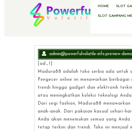
Skip
HOME
SLOT G
to
content
SLOT GAMPANG M
admin@powerfulvolatile-info.preview-doma
[ad_1]
Madura88 adalah toko serba ada untuk s
Pengecer online ini menawarkan berbagai 
trendi hingga gadget dan elektronik terki
atau meningkatkan koleksi teknologi An
Dari segi fashion, Madura88 menawarkan
anak-anak. Dari pakaian kasual sehari-ha
Anda akan menemukan semua yang Anda p
tetap terkini dan trendi. Toko ini menjual