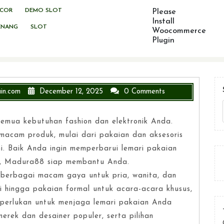
ACOR
DEMO SLOT
Please
Install
ENANG
SLOT
Woocommerce
Plugin
in.com
December 12, 2025
0 Comments
emua kebutuhan fashion dan elektronik Anda.
macam produk, mulai dari pakaian dan aksesoris
ni. Baik Anda ingin memperbarui lemari pakaian
da, Madura88 siap membantu Anda.
 berbagai macam gaya untuk pria, wanita, dan
ri hingga pakaian formal untuk acara-acara khusus,
erlukan untuk menjaga lemari pakaian Anda
 merek dan desainer populer, serta pilihan