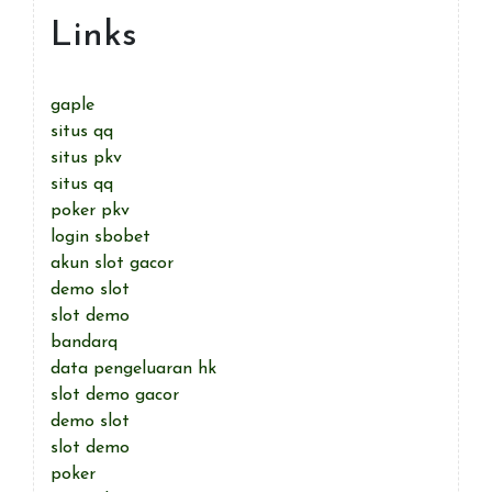
Links
gaple
situs qq
situs pkv
situs qq
poker pkv
login sbobet
akun slot gacor
demo slot
slot demo
bandarq
data pengeluaran hk
slot demo gacor
demo slot
slot demo
poker