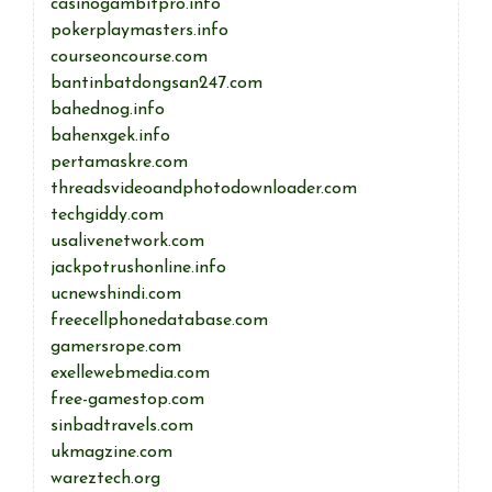
casinogambitpro.info
pokerplaymasters.info
courseoncourse.com
bantinbatdongsan247.com
bahednog.info
bahenxgek.info
pertamaskre.com
threadsvideoandphotodownloader.com
techgiddy.com
usalivenetwork.com
jackpotrushonline.info
ucnewshindi.com
freecellphonedatabase.com
gamersrope.com
exellewebmedia.com
free-gamestop.com
sinbadtravels.com
ukmagzine.com
wareztech.org