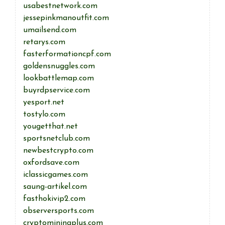
usabestnetwork.com
jessepinkmanoutfit.com
umailsend.com
retarys.com
fasterformationcpf.com
goldensnuggles.com
lookbattlemap.com
buyrdpservice.com
yesport.net
tostylo.com
yougetthat.net
sportsnetclub.com
newbestcrypto.com
oxfordsave.com
iclassicgames.com
saung-artikel.com
fasthokivip2.com
observersports.com
cryptominingplus.com