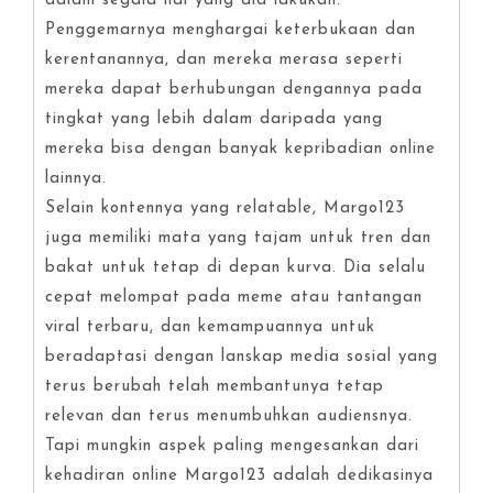
dalam segala hal yang dia lakukan.
Penggemarnya menghargai keterbukaan dan
kerentanannya, dan mereka merasa seperti
mereka dapat berhubungan dengannya pada
tingkat yang lebih dalam daripada yang
mereka bisa dengan banyak kepribadian online
lainnya.
Selain kontennya yang relatable, Margo123
juga memiliki mata yang tajam untuk tren dan
bakat untuk tetap di depan kurva. Dia selalu
cepat melompat pada meme atau tantangan
viral terbaru, dan kemampuannya untuk
beradaptasi dengan lanskap media sosial yang
terus berubah telah membantunya tetap
relevan dan terus menumbuhkan audiensnya.
Tapi mungkin aspek paling mengesankan dari
kehadiran online Margo123 adalah dedikasinya