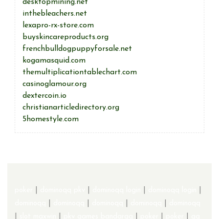
desktopmining.net
inthebleachers.net
lexapro-rx-store.com
buyskincareproducts.org
frenchbulldogpuppyforsale.net
kogamasquid.com
themultiplicationtablechart.com
casinoglamour.org
dextercoin.io
christianarticledirectory.org
5homestyle.com
poker
|
dominoqq pkv
|
dominoqq login
|
dominoqq login
|
dominoqq
|
dominoqq
|
dominoqq
|
dominoqq
|
dominoqq
|
slot maxwin
|
pkv games bandarqq
|
poker
|
poker
|
qq