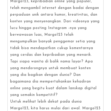
Margo123, kepribadian online yang populer,
telah mengambil internet dengan badai dengan
perpaduan unik antara humor, kreativitas, dan
konten yang menyenangkan. Dari videonya yang
lucu hingga posting Instagram -nya yang
berwawasan luas, Margo123 telah
mengumpulkan banyak penggemar setia yang
tidak bisa mendapatkan cukup komentarnya
yang cerdas dan kepribadian yang menarik.
Tapi siapa wanita di balik nama layar? Apa
yang mendorongnya untuk membuat konten
yang dia bagikan dengan dunia? Dan
bagaimana dia mempertahankan kehadiran
online yang begitu kuat dalam lanskap digital
yang semakin kompetitif?
Untuk melihat lebih dekat pada dunia
Margo123, kita harus mulai dari awal. Margo123