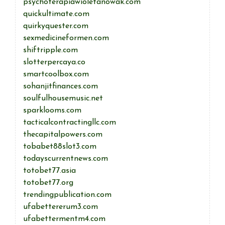
psychoterapiawioletanowak.com
quickultimate.com
quirkyquester.com
sexmedicineformen.com
shiftripple.com
slotterpercaya.co
smartcoolbox.com
sohanjitfinances.com
soulfulhousemusic.net
sparklooms.com
tacticalcontractingllc.com
thecapitalpowers.com
tobabet88slot3.com
todayscurrentnews.com
totobet77.asia
totobet77.org
trendingpublication.com
ufabettererum3.com
ufabettermentm4.com