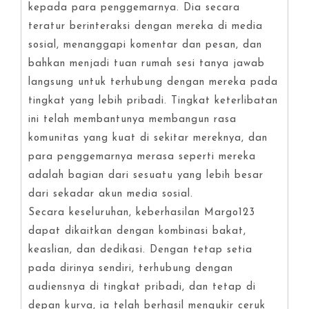
kepada para penggemarnya. Dia secara
teratur berinteraksi dengan mereka di media
sosial, menanggapi komentar dan pesan, dan
bahkan menjadi tuan rumah sesi tanya jawab
langsung untuk terhubung dengan mereka pada
tingkat yang lebih pribadi. Tingkat keterlibatan
ini telah membantunya membangun rasa
komunitas yang kuat di sekitar mereknya, dan
para penggemarnya merasa seperti mereka
adalah bagian dari sesuatu yang lebih besar
dari sekadar akun media sosial.
Secara keseluruhan, keberhasilan Margo123
dapat dikaitkan dengan kombinasi bakat,
keaslian, dan dedikasi. Dengan tetap setia
pada dirinya sendiri, terhubung dengan
audiensnya di tingkat pribadi, dan tetap di
depan kurva, ia telah berhasil mengukir ceruk