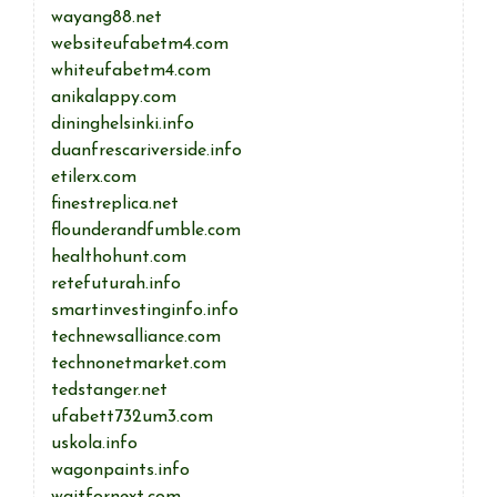
wayang88.net
websiteufabetm4.com
whiteufabetm4.com
anikalappy.com
dininghelsinki.info
duanfrescariverside.info
etilerx.com
finestreplica.net
flounderandfumble.com
healthohunt.com
retefuturah.info
smartinvestinginfo.info
technewsalliance.com
technonetmarket.com
tedstanger.net
ufabett732um3.com
uskola.info
wagonpaints.info