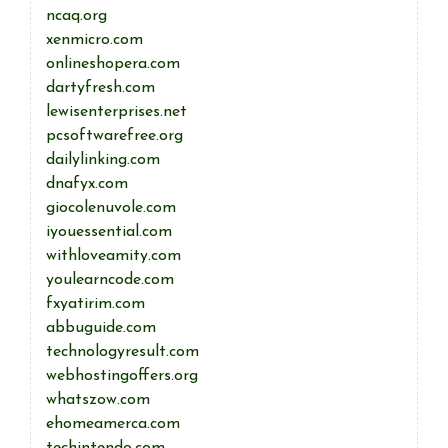
ncaq.org
xenmicro.com
onlineshopera.com
dartyfresh.com
lewisenterprises.net
pcsoftwarefree.org
dailylinking.com
dnafyx.com
giocolenuvole.com
iyouessential.com
withloveamity.com
youlearncode.com
fxyatirim.com
abbuguide.com
technologyresult.com
webhostingoffers.org
whatszow.com
ehomeamerca.com