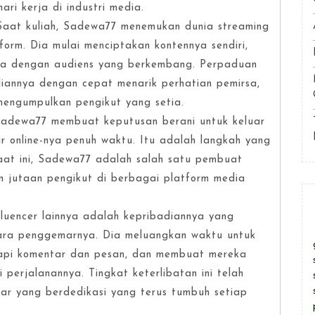
ri kerja di industri media.
 Saat kuliah, Sadewa77 menemukan dunia streaming
form. Dia mulai menciptakan kontennya sendiri,
nya dengan audiens yang berkembang. Perpaduan
liannya dengan cepat menarik perhatian pemirsa,
engumpulkan pengikut yang setia.
Sadewa77 membuat keputusan berani untuk keluar
ir online-nya penuh waktu. Itu adalah langkah yang
 Saat ini, Sadewa77 adalah salah satu pembuat
an jutaan pengikut di berbagai platform media
uencer lainnya adalah kepribadiannya yang
ara penggemarnya. Dia meluangkan waktu untuk
gapi komentar dan pesan, dan membuat mereka
perjalanannya. Tingkat keterlibatan ini telah
 yang berdedikasi yang terus tumbuh setiap