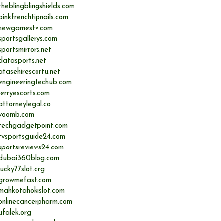
theblingblingshields.com
pinkfrenchtipnails.com
newgamestv.com
sportsgallerys.com
sportsmirrors.net
datasports.net
atasehirescortu.net
engineeringtechub.com
jerryescorts.com
attorneylegal.co
voomb.com
techgadgetpoint.com
tvsportsguide24.com
sportsreviews24.com
dubai360blog.com
lucky77slot.org
growmefast.com
mahkotahokislot.com
onlinecancerpharm.com
ufalek.org