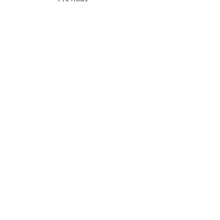
Post
Post
navigation