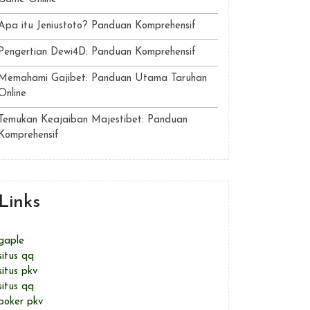
Apa itu Jeniustoto? Panduan Komprehensif
Pengertian Dewi4D: Panduan Komprehensif
Memahami Gajibet: Panduan Utama Taruhan
Online
Temukan Keajaiban Majestibet: Panduan
Komprehensif
Links
gaple
situs qq
situs pkv
situs qq
poker pkv