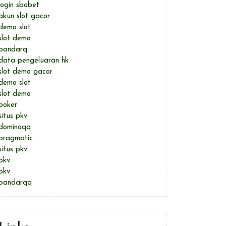
login sbobet
akun slot gacor
demo slot
slot demo
bandarq
data pengeluaran hk
slot demo gacor
demo slot
slot demo
poker
situs pkv
dominoqq
pragmatic
situs pkv
pkv
pkv
bandarqq