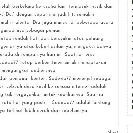
telah berkelana ke usaha lain, termasuk musik dan
ou Do,” dengan cepat menjadi hit, semakin
multi-talenta. Dia juga muncul di beberapa acara
agunaannya sebagai pemain.
tetap rendah hati dan bersyukur atas peluang
ggemarnya atas keberhasilannya, mengakui bahwa
rada di tempatnya hari ini. Saat ia terus
adewa77 tetap berkomitmen untuk menciptakan
n mengangkat audiensnya.
r dan pembuat konten, Sadewa77 menonjol sebagai
ri sebuah desa kecil ke sensasi internet adalah
ng tak tergoyahkan untuk keahliannya. Saat ia
, satu hal yang pasti – Sadewa77 adalah bintang
 terlihat lebih cerah dari sebelumnya.
Next
Next