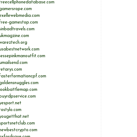
freecellphonedatabase.com
gamersrope.com
exellewebmedia.com
free-gamestop.com
sinbadtravels.com
ukmagzine.com
wareztech.org
usabestnetwork.com
jessepinkmanoutfit.com
umailsend.com
retarys.com
fasterformationcpf.com
goldensnuggles.com
lookbattlemap.com
buyrdpservice.com
yesport.net
tostylo.com
yougetthat.net
sportsnetclub.com
newbestcrypto.com
oxfordsave.com