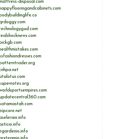
mattress-disposal.com
happyflooringandcabinets.com
bodybuildinglife.co
qrdoggy.com
technologygud.com
realshocknews.com
pickgb.com
healthmistakes.com
ksfashiondresses.com
patterntrader.org
cnhpa.net
sitalotus.com
supernotes.org
worldsportsempires.com
updatecentral360.com
katamastah.com
zqscore.net
aseleraio.info
asticio.info
egardenio.info
arxteamio.info