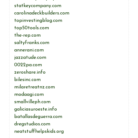
statkeycompany.com
carolinadeckbuilders.com
topinvestingblog.com
top50tools.com
the-rep.com
saltyfranks.com
annerani.com
jazzatude.com
0022pa.com
zeroshare.info
bilesinc.com
milaretreatnz.com
modaagi.com
smallvilleph.com
galiciasuroeste.info
batallasdeguerra.com
dregstudios.com
neatstuffhelpskids.org