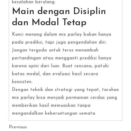
kesalahan berulang.
Main dengan Disiplin
dan Modal Tetap
Kunci menang dalam mix parlay bukan hanya
pada prediksi, tapi juga pengendalian diri.
Jangan tergoda untuk terus menambah
pertandingan atau mengganti prediksi hanya
karena opini dari luar. Buat rencana, patuhi
batas modal, dan evaluasi hasil secara
konsisten.
Dengan teknik dan strategi yang tepat, taruhan
mix parlay bisa menjadi permainan cerdas yang
memberikan hasil memuaskan tanpa
mengandalkan keberuntungan semata.
Post
Previous
Previous