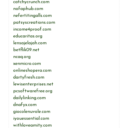
catchycrunch.com
nofaphub.com
nefertitingalls.com
patsyscreations.com
income4proof.com
educaritas.org
lensajelajah.com
betflik09.net
ncaq.org
xenmicro.com
onlineshopera.com
dartyfresh.com
lewisenterprises.net
pcsoftwarefree.org
dailylinking.com
dnafyx.com
giocolenuvole.com
iyouessential.com
withloveamity.com