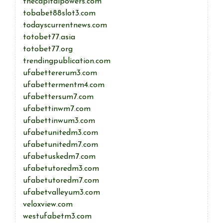
thecapitalpowers.com
tobabet88slot3.com
todayscurrentnews.com
totobet77.asia
totobet77.org
trendingpublication.com
ufabettererum3.com
ufabettermentm4.com
ufabettersum7.com
ufabettinwm7.com
ufabettinwum3.com
ufabetunitedm3.com
ufabetunitedm7.com
ufabetuskedm7.com
ufabetutoredm3.com
ufabetutoredm7.com
ufabetvalleyum3.com
veloxview.com
westufabetm3.com