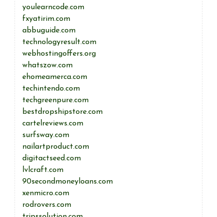
youlearncode.com
fxyatirim.com
abbuguide.com
technologyresult.com
webhostingoffers.org
whatszow.com
ehomeamerca.com
techintendo.com
techgreenpure.com
bestdropshipstore.com
cartelreviews.com
surfsway.com
nailartproduct.com
digitactseed.com
lvlcraft.com
90secondmoneyloans.com
xenmicro.com
rodrovers.com
tripssolution.com