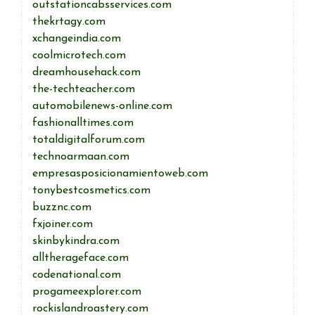
outstationcabsservices.com
thekrtagy.com
xchangeindia.com
coolmicrotech.com
dreamhousehack.com
the-techteacher.com
automobilenews-online.com
fashionalltimes.com
totaldigitalforum.com
technoarmaan.com
empresasposicionamientoweb.com
tonybestcosmetics.com
buzznc.com
fxjoiner.com
skinbykindra.com
alltherageface.com
codenational.com
progameexplorer.com
rockislandroastery.com