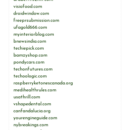
visiofood.com
droidwindow.com
freeprsubmission.com
ufagold666.com
myinteriorblog.com
bnewsindia.com
techiepick.com
bamzyshop.com
pondycars.com
techonfutures.com
techoologic.com
raspberryketonescanada.org
medihealthrules.com
usathrill.com
vshapedental.com
canfandalucia.org
yourengineguide.com
nybreakings.com