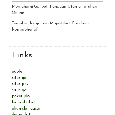
Memahami Gajibet: Panduan Utama Taruhan
Online
Temukan Keajaiban Majestibet: Panduan
Komprehensif
Links
gaple
situs qq
situs pkv
situs qq
poker pkv
login sbobet
akun slot gacor
demo slot