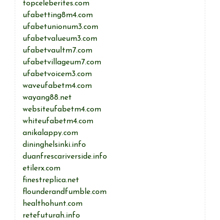
topceleberites.com
ufabetting8m4.com
ufabetunionum3.com
ufabetvalueum3.com
ufabetvaultm7.com
ufabetvillageum7.com
ufabetvoicem3.com
waveufabetm4.com
wayang88.net
websiteufabetm4.com
whiteufabetm4.com
anikalappy.com
dininghelsinki.info
duanfrescariverside.info
etilerx.com
finestreplica.net
flounderandfumble.com
healthohunt.com
retefuturah.info