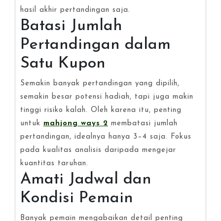
hasil akhir pertandingan saja.
Batasi Jumlah
Pertandingan dalam
Satu Kupon
Semakin banyak pertandingan yang dipilih,
semakin besar potensi hadiah, tapi juga makin
tinggi risiko kalah. Oleh karena itu, penting
untuk
mahjong ways 2
membatasi jumlah
pertandingan, idealnya hanya 3–4 saja. Fokus
pada kualitas analisis daripada mengejar
kuantitas taruhan.
Amati Jadwal dan
Kondisi Pemain
Banyak pemain mengabaikan detail penting