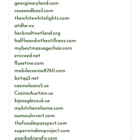
georginaryland.com
roseandbasil.com
thewhitewhitelights.com
atdhe.ws
heckrodtwetland.org
halfheardinthestillness.com
mybestmassagechair.com
ericreed.net
fluxetine.com
mobilecasino8760.com
betqq3.net
casinoloans5.us
CasinoAuction.us
kipooglecouk.us
mykitchennhome.com
aumoulinvert.com
thefoodiepassport.com
superwindowproject.com
papibakigrafo.com