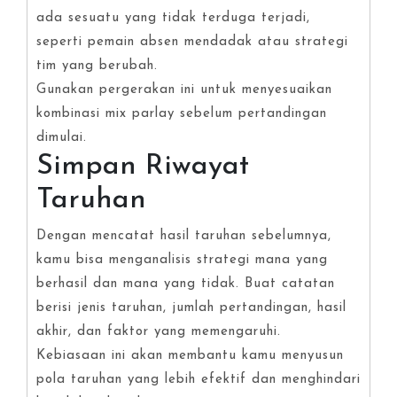
ada sesuatu yang tidak terduga terjadi,
seperti pemain absen mendadak atau strategi
tim yang berubah.
Gunakan pergerakan ini untuk menyesuaikan
kombinasi mix parlay sebelum pertandingan
dimulai.
Simpan Riwayat
Taruhan
Dengan mencatat hasil taruhan sebelumnya,
kamu bisa menganalisis strategi mana yang
berhasil dan mana yang tidak. Buat catatan
berisi jenis taruhan, jumlah pertandingan, hasil
akhir, dan faktor yang memengaruhi.
Kebiasaan ini akan membantu kamu menyusun
pola taruhan yang lebih efektif dan menghindari