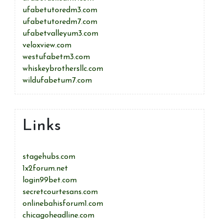
ufabetutoredm3.com
ufabetutoredm7.com
ufabetvalleyum3.com
veloxview.com
westufabetm3.com
whiskeybrothersllc.com
wildufabetum7.com
Links
stagehubs.com
1x2forum.net
login99bet.com
secretcourtesans.com
onlinebahisforum1.com
chicagoheadline.com