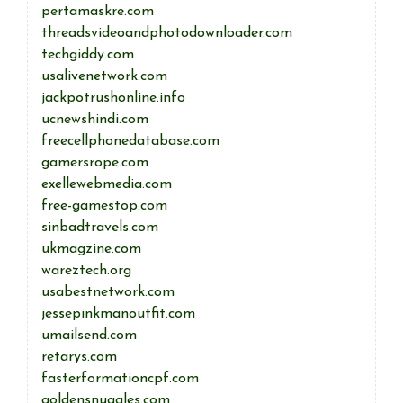
pertamaskre.com
threadsvideoandphotodownloader.com
techgiddy.com
usalivenetwork.com
jackpotrushonline.info
ucnewshindi.com
freecellphonedatabase.com
gamersrope.com
exellewebmedia.com
free-gamestop.com
sinbadtravels.com
ukmagzine.com
wareztech.org
usabestnetwork.com
jessepinkmanoutfit.com
umailsend.com
retarys.com
fasterformationcpf.com
goldensnuggles.com