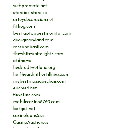
webpromote.net
steroids-store.co
arteydecoracion.net
fithog.com
bestlaptopbestmonitor.com
georginaryland.com
roseandbasil.com
thewhitewhitelights.com
atdhe.ws
heckrodtwetland.org
halfheardinthestillness.com
mybestmassagechair.com
ericreed.net
fluxetine.com
mobilecasino8760.com
betqq3.net
casinoloans5.us
CasinoAuction.us