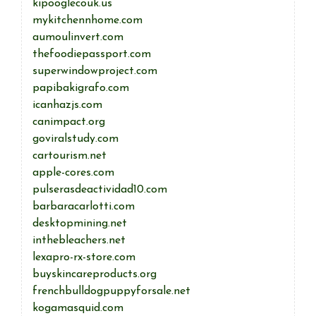
kipooglecouk.us
mykitchennhome.com
aumoulinvert.com
thefoodiepassport.com
superwindowproject.com
papibakigrafo.com
icanhazjs.com
canimpact.org
goviralstudy.com
cartourism.net
apple-cores.com
pulserasdeactividad10.com
barbaracarlotti.com
desktopmining.net
inthebleachers.net
lexapro-rx-store.com
buyskincareproducts.org
frenchbulldogpuppyforsale.net
kogamasquid.com