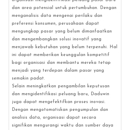
organisasi mengidentifikasi peluang pasar baru
dan area potensial untuk pertumbuhan. Dengan
menganalisis data mengenai perilaku dan
preferensi konsumen, perusahaan dapat
mengungkap pasar yang belum dimanfaatkan
dan mengembangkan solusi inovatif yang
menjawab kebutuhan yang belum terpenuhi. Hal
ini dapat memberikan keunggulan kompetitif
bagi organisasi dan membantu mereka tetap
menjadi yang terdepan dalam pasar yang
semakin padat.
Selain meningkatkan pengambilan keputusan
dan mengidentifikasi peluang baru, Daduwin
juga dapat mengefektifkan proses inovasi.
Dengan mengotomatiskan pengumpulan dan
analisis data, organisasi dapat secara
signifikan mengurangi waktu dan sumber daya