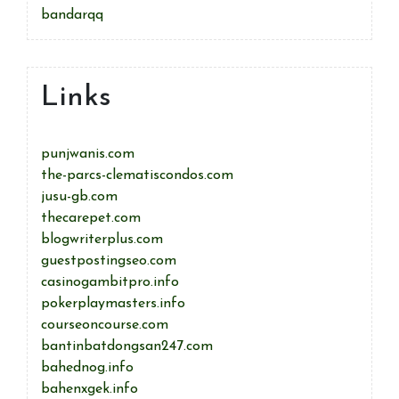
bandarqq
Links
punjwanis.com
the-parcs-clematiscondos.com
jusu-gb.com
thecarepet.com
blogwriterplus.com
guestpostingseo.com
casinogambitpro.info
pokerplaymasters.info
courseoncourse.com
bantinbatdongsan247.com
bahednog.info
bahenxgek.info