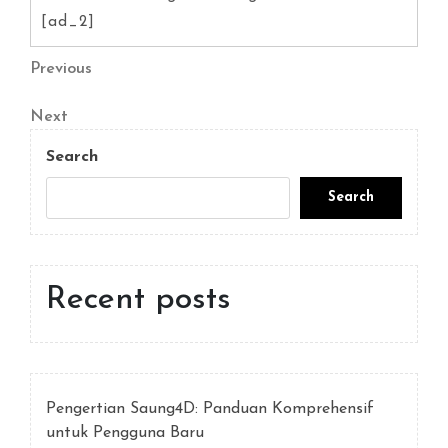
[ad_2]
Post
Previous
Previous
Post
navigation
Next
Next
Post
Search
Search
Recent posts
Pengertian Saung4D: Panduan Komprehensif
untuk Pengguna Baru