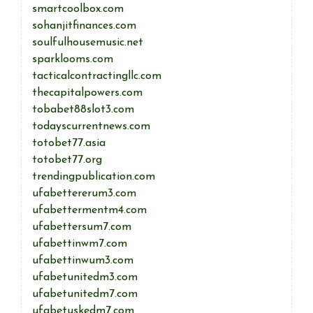
smartcoolbox.com
sohanjitfinances.com
soulfulhousemusic.net
sparklooms.com
tacticalcontractingllc.com
thecapitalpowers.com
tobabet88slot3.com
todayscurrentnews.com
totobet77.asia
totobet77.org
trendingpublication.com
ufabettererum3.com
ufabettermentm4.com
ufabettersum7.com
ufabettinwm7.com
ufabettinwum3.com
ufabetunitedm3.com
ufabetunitedm7.com
ufabetuskedm7.com