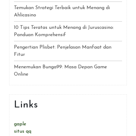
Temukan Strategi Terbaik untuk Menang di
Ahlicasino
10 Tips Teratas untuk Menang di Juruscasino:
Panduan Komprehensif
Pengertian Plisbet: Penjelasan Manfaat dan
Fitur
Menemukan Bunga99: Masa Depan Game
Online
Links
gaple
situs qq