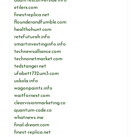
duanfrescariverside.info
etilerx.com
finestreplica.net
flounderandfumble.com
healthohunt.com
retefuturah.info
smartinvestinginfo.info
technewsalliance.com
technonetmarket.com
tedstanger.net
ufabett732um3.com
uskola.info
wagonpaints.info
waitfornext.com
clearvisionmarketing.co
quantum-code.co
whatnews.me
final-dream.com
finest-replica.net