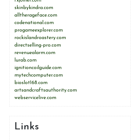
fxjoiner.com
skinbykindra.com
alltherageface.com
codenational.com
progameexplorer.com
rockislandroastery.com
directselling-pro.com
revenuealarm.com
lurab.com
ignitioncoilguide.com
mytechcomputer.com
bioslot168.com
artsandcraftsauthority.com
webservicelive.com
Links