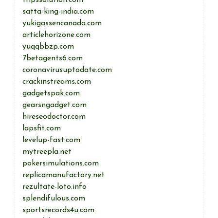
tripssolution.com
satta-king-india.com
yukigassencanada.com
articlehorizone.com
yuqqbbzp.com
7betagents6.com
coronavirusuptodate.com
crackinstreams.com
gadgetspak.com
gearsngadget.com
hireseodoctor.com
lapsfit.com
levelup-fast.com
mytreepla.net
pokersimulations.com
replicamanufactory.net
rezultate-loto.info
splendifulous.com
sportsrecords4u.com