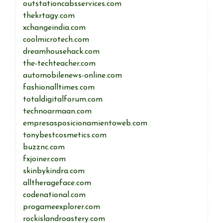
outstationcabsservices.com
thekrtagy.com
xchangeindia.com
coolmicrotech.com
dreamhousehack.com
the-techteacher.com
automobilenews-online.com
fashionalltimes.com
totaldigitalforum.com
technoarmaan.com
empresasposicionamientoweb.com
tonybestcosmetics.com
buzznc.com
fxjoiner.com
skinbykindra.com
alltherageface.com
codenational.com
progameexplorer.com
rockislandroastery.com