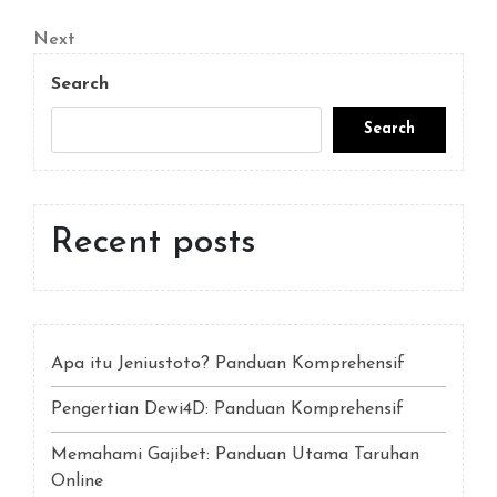
Post
navigation
Next
Next
Post
Search
Search
Recent posts
Apa itu Jeniustoto? Panduan Komprehensif
Pengertian Dewi4D: Panduan Komprehensif
Memahami Gajibet: Panduan Utama Taruhan
Online