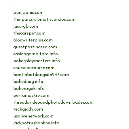
punjwanis.com
the-parcs-clematiscondos.com
jusu-gb.com
thecarepet.com
blogwriterplus.com
guestpostingseo.com
casinogambitpro.info
pokerplaymasters.info
courseoncourse.com
bantinbatdongsan247.com
bahednog.info
bahenxgek.info
pertamaskre.com
threadsvideoandphotodownloader.com
techgiddy.com
usalivenetwork.com
jackpotrushonline.info