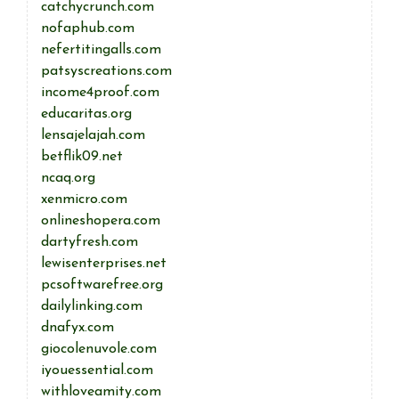
catchycrunch.com
nofaphub.com
nefertitingalls.com
patsyscreations.com
income4proof.com
educaritas.org
lensajelajah.com
betflik09.net
ncaq.org
xenmicro.com
onlineshopera.com
dartyfresh.com
lewisenterprises.net
pcsoftwarefree.org
dailylinking.com
dnafyx.com
giocolenuvole.com
iyouessential.com
withloveamity.com