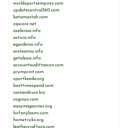
worldsportsempires.com
updatecentral360.com
katamastah.com
zqscore.net
aseleraio.info
asticio.info
egardenio.info
arxteamio.info
getalexio.info
accountaudittaxcon.com
prymprint.com
sportkeeda.org
besttimespend.com
careandcure.biz
cogniyo.com
easymagazines.org
hirfanjilasmi.com
hometricks.org
leathercraftpro.com