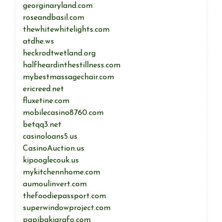
georginaryland.com
roseandbasil.com
thewhitewhitelights.com
atdhe.ws
heckrodtwetland.org
halfheardinthestillness.com
mybestmassagechair.com
ericreed.net
fluxetine.com
mobilecasino8760.com
betqq3.net
casinoloans5.us
CasinoAuction.us
kipooglecouk.us
mykitchennhome.com
aumoulinvert.com
thefoodiepassport.com
superwindowproject.com
papibakigrafo.com