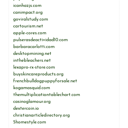
icanhazjs.com
canimpact.org
goviralstudy.com
cartourism.net
apple-cores.com
pulserasdeactividad10.com
barbaracarlotti.com
desktopmining.net
inthebleachers.net
lexapro-rx-store.com
buyskincareproducts.org
frenchbulldogpuppyforsale.net
kogamasquid.com
themultiplicationtablechart.com
casinoglamour.org
dextercoin.io
christianarticledirectory.org
5homestyle.com