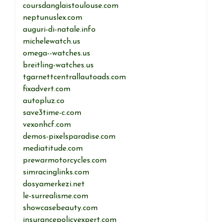
coursdanglaistoulouse.com
neptunuslex.com
auguri-di-natale.info
michelewatch.us
omega--watches.us
breitling-watches.us
tgarnettcentrallautoads.com
fixadvert.com
autopluz.co
save3time-c.com
vexonhcf.com
demos-pixelsparadise.com
mediatitude.com
prewarmotorcycles.com
simracinglinks.com
dosyamerkezi.net
le-surrealisme.com
showcasebeauty.com
insurancepolicyexpert.com