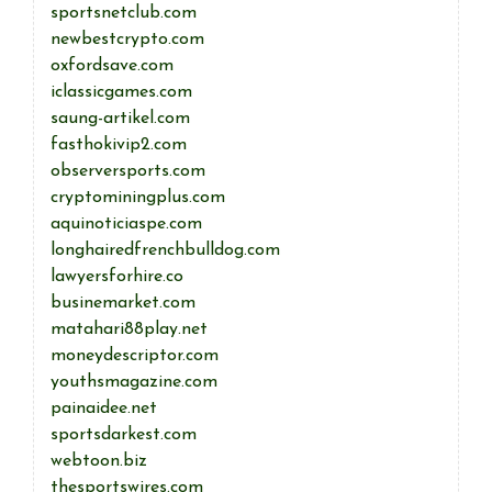
sportsnetclub.com
newbestcrypto.com
oxfordsave.com
iclassicgames.com
saung-artikel.com
fasthokivip2.com
observersports.com
cryptominingplus.com
aquinoticiaspe.com
longhairedfrenchbulldog.com
lawyersforhire.co
businemarket.com
matahari88play.net
moneydescriptor.com
youthsmagazine.com
painaidee.net
sportsdarkest.com
webtoon.biz
thesportswires.com