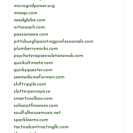
microgridpower.org
mixiqo.com
needglobe.com
ortocoach.com
passionawe.com
pittsburghpaintingprofessionals.com
plumberryworks.com
psychoterapiawioletanowak.com
quickultimate.com
quirkyquester.com
sexmedicineformen.com
shiftripple.com
slotterpercaya.co
smartcoolbox.com
sohanjitfinances.com
soulfulhousemusic.net
sparklooms.com
tacticalcontractingllc.com