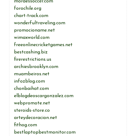
moraessoccer.com
forochile.org
chart-track.com
wonderfultraveling.com
promocioname.net
wimaxworld.com
freeonlinecricketgames.net
bestcashing.biz
firerestrictions.us
archiesbrooklyn.com
muambeiros.net
infozblog.com
chonbaihat.com
elblogdeoscargonzalez.com
webpromote.net
steroids-store.co
arteydecoracion.net
fithog.com
bestlaptopbestmonitor.com