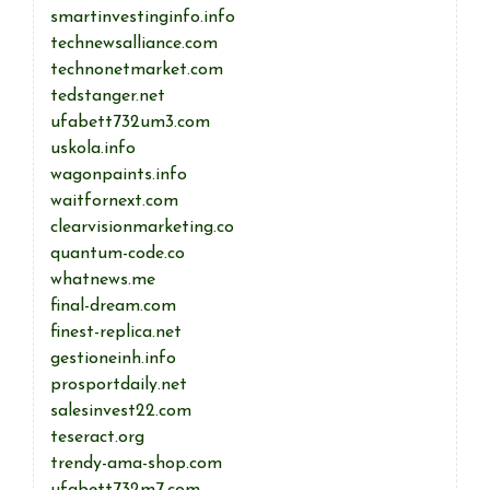
smartinvestinginfo.info
technewsalliance.com
technonetmarket.com
tedstanger.net
ufabett732um3.com
uskola.info
wagonpaints.info
waitfornext.com
clearvisionmarketing.co
quantum-code.co
whatnews.me
final-dream.com
finest-replica.net
gestioneinh.info
prosportdaily.net
salesinvest22.com
teseract.org
trendy-ama-shop.com