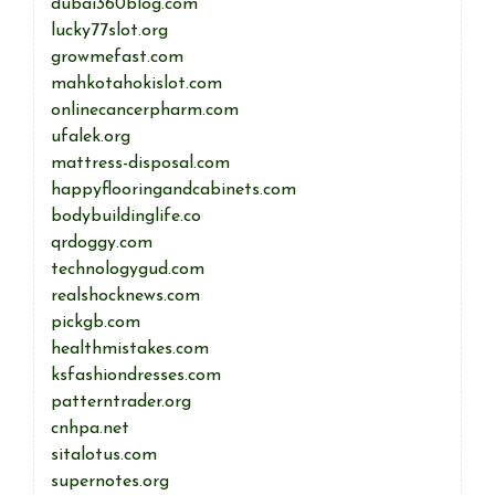
dubai360blog.com
lucky77slot.org
growmefast.com
mahkotahokislot.com
onlinecancerpharm.com
ufalek.org
mattress-disposal.com
happyflooringandcabinets.com
bodybuildinglife.co
qrdoggy.com
technologygud.com
realshocknews.com
pickgb.com
healthmistakes.com
ksfashiondresses.com
patterntrader.org
cnhpa.net
sitalotus.com
supernotes.org