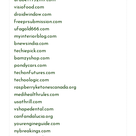
ufabett732m7.com
visiofood.com
droidwindow.com
freeprsubmission.com
ufagold666.com
myinteriorblog.com
bnewsindia.com
techiepick.com
bamzyshop.com
pondycars.com
techonfutures.com
techoologic.com
raspberryketonescanada.org
medihealthrules.com
usathrill.com
vshapedental.com
canfandalucia.org
yourengineguide.com
nybreakings.com