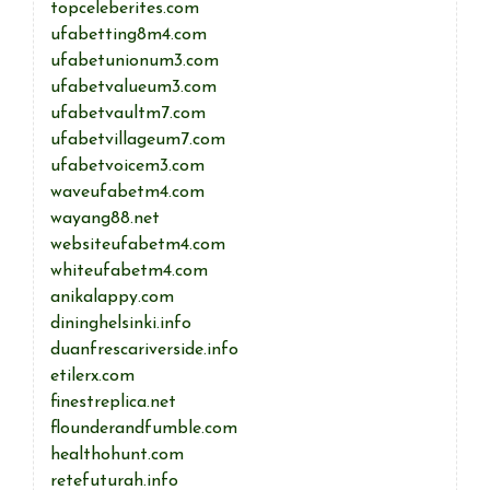
topceleberites.com
ufabetting8m4.com
ufabetunionum3.com
ufabetvalueum3.com
ufabetvaultm7.com
ufabetvillageum7.com
ufabetvoicem3.com
waveufabetm4.com
wayang88.net
websiteufabetm4.com
whiteufabetm4.com
anikalappy.com
dininghelsinki.info
duanfrescariverside.info
etilerx.com
finestreplica.net
flounderandfumble.com
healthohunt.com
retefuturah.info