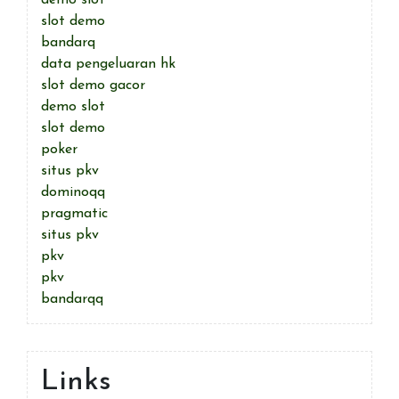
demo slot
slot demo
bandarq
data pengeluaran hk
slot demo gacor
demo slot
slot demo
poker
situs pkv
dominoqq
pragmatic
situs pkv
pkv
pkv
bandarqq
Links