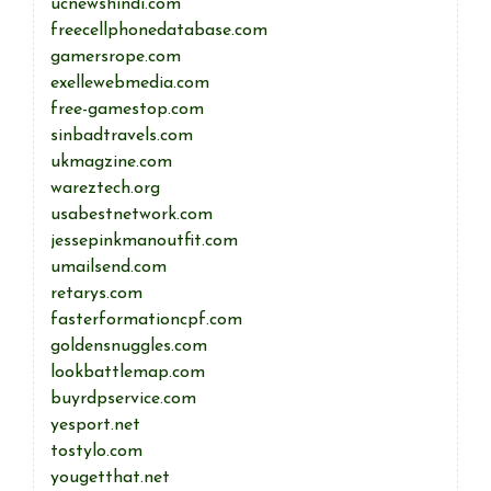
ucnewshindi.com
freecellphonedatabase.com
gamersrope.com
exellewebmedia.com
free-gamestop.com
sinbadtravels.com
ukmagzine.com
wareztech.org
usabestnetwork.com
jessepinkmanoutfit.com
umailsend.com
retarys.com
fasterformationcpf.com
goldensnuggles.com
lookbattlemap.com
buyrdpservice.com
yesport.net
tostylo.com
yougetthat.net