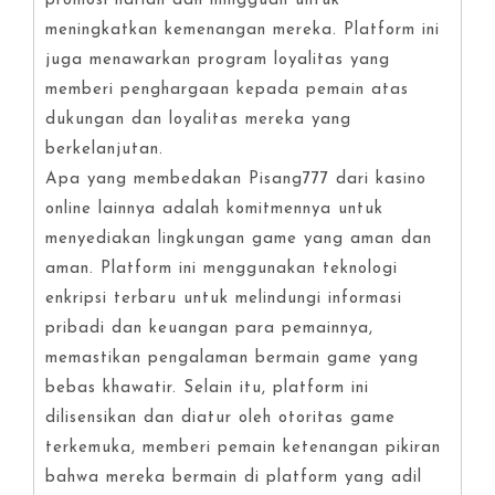
promosi harian dan mingguan untuk
meningkatkan kemenangan mereka. Platform ini
juga menawarkan program loyalitas yang
memberi penghargaan kepada pemain atas
dukungan dan loyalitas mereka yang
berkelanjutan.
Apa yang membedakan Pisang777 dari kasino
online lainnya adalah komitmennya untuk
menyediakan lingkungan game yang aman dan
aman. Platform ini menggunakan teknologi
enkripsi terbaru untuk melindungi informasi
pribadi dan keuangan para pemainnya,
memastikan pengalaman bermain game yang
bebas khawatir. Selain itu, platform ini
dilisensikan dan diatur oleh otoritas game
terkemuka, memberi pemain ketenangan pikiran
bahwa mereka bermain di platform yang adil