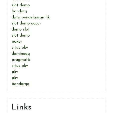
slot demo
bandarq
data pengeluaran hk
slot demo gacor
demo slot
slot demo
poker
situs pkv
dominoqq
pragmatic
situs pkv
pkv
pkv
bandarqq
Links