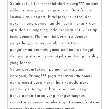
Salah satu fitur menonjol dari Pisang777 adalah
pilihan game yang mengesankan. Dari favorit
kasino klasik seperti blackjack, roulette, dan
poker hingga permainan slot yang menarik dan
opsi dealer langsung, ada sesuatu untuk setiap
jenis pemain. Platform ini bermitra dengan
penyedia game top untuk memastikan
pengalaman bermain game berkualitas tinggi
dengan grafik yang menakjubkan dan gameplay
yang lancar.
Selain perpustakaan permainannya yang
beragam, Pisang777 juga menawarkan bonus
dan promosi yang murah hati kepada para
pemainnya. Anggota baru disambut dengan
bonus pendaftaran yang menguntungkan,
sementara pemain reguler dapat memanfaatkan