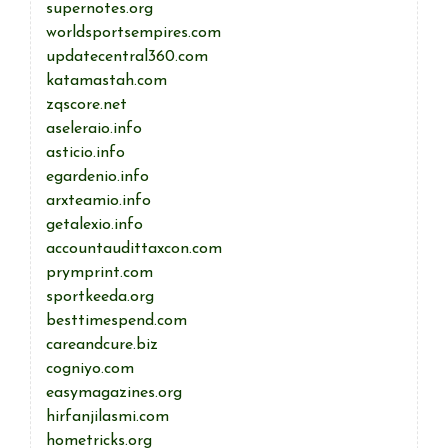
supernotes.org
worldsportsempires.com
updatecentral360.com
katamastah.com
zqscore.net
aseleraio.info
asticio.info
egardenio.info
arxteamio.info
getalexio.info
accountaudittaxcon.com
prymprint.com
sportkeeda.org
besttimespend.com
careandcure.biz
cogniyo.com
easymagazines.org
hirfanjilasmi.com
hometricks.org