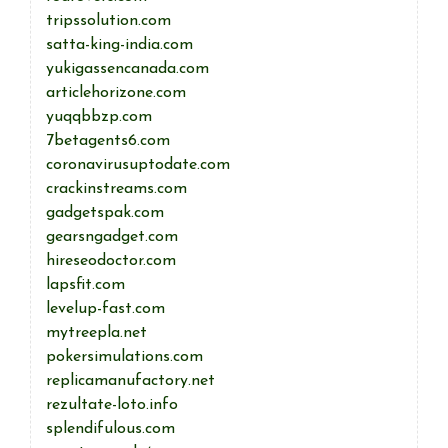
tripssolution.com
satta-king-india.com
yukigassencanada.com
articlehorizone.com
yuqqbbzp.com
7betagents6.com
coronavirusuptodate.com
crackinstreams.com
gadgetspak.com
gearsngadget.com
hireseodoctor.com
lapsfit.com
levelup-fast.com
mytreepla.net
pokersimulations.com
replicamanufactory.net
rezultate-loto.info
splendifulous.com