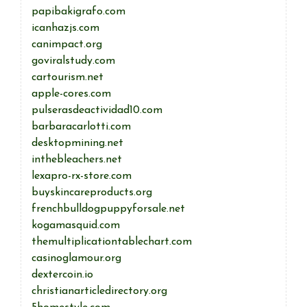
papibakigrafo.com
icanhazjs.com
canimpact.org
goviralstudy.com
cartourism.net
apple-cores.com
pulserasdeactividad10.com
barbaracarlotti.com
desktopmining.net
inthebleachers.net
lexapro-rx-store.com
buyskincareproducts.org
frenchbulldogpuppyforsale.net
kogamasquid.com
themultiplicationtablechart.com
casinoglamour.org
dextercoin.io
christianarticledirectory.org