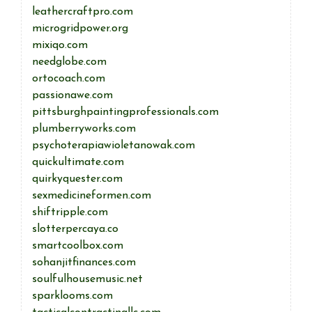
leathercraftpro.com
microgridpower.org
mixiqo.com
needglobe.com
ortocoach.com
passionawe.com
pittsburghpaintingprofessionals.com
plumberryworks.com
psychoterapiawioletanowak.com
quickultimate.com
quirkyquester.com
sexmedicineformen.com
shiftripple.com
slotterpercaya.co
smartcoolbox.com
sohanjitfinances.com
soulfulhousemusic.net
sparklooms.com