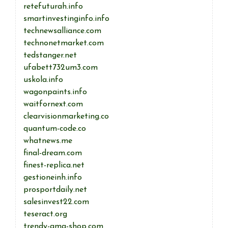
retefuturah.info
smartinvestinginfo.info
technewsalliance.com
technonetmarket.com
tedstanger.net
ufabett732um3.com
uskola.info
wagonpaints.info
waitfornext.com
clearvisionmarketing.co
quantum-code.co
whatnews.me
final-dream.com
finest-replica.net
gestioneinh.info
prosportdaily.net
salesinvest22.com
teseract.org
trendy-ama-shop.com