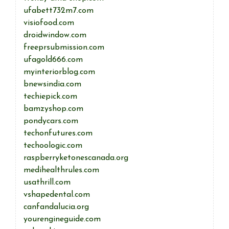
ufabett732m7.com
visiofood.com
droidwindow.com
freeprsubmission.com
ufagold666.com
myinteriorblog.com
bnewsindia.com
techiepick.com
bamzyshop.com
pondycars.com
techonfutures.com
techoologic.com
raspberryketonescanada.org
medihealthrules.com
usathrill.com
vshapedental.com
canfandalucia.org
yourengineguide.com