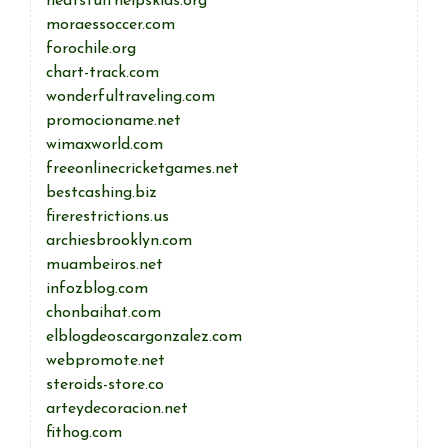
neatstuffhelpskids.org
moraessoccer.com
forochile.org
chart-track.com
wonderfultraveling.com
promocioname.net
wimaxworld.com
freeonlinecricketgames.net
bestcashing.biz
firerestrictions.us
archiesbrooklyn.com
muambeiros.net
infozblog.com
chonbaihat.com
elblogdeoscargonzalez.com
webpromote.net
steroids-store.co
arteydecoracion.net
fithog.com