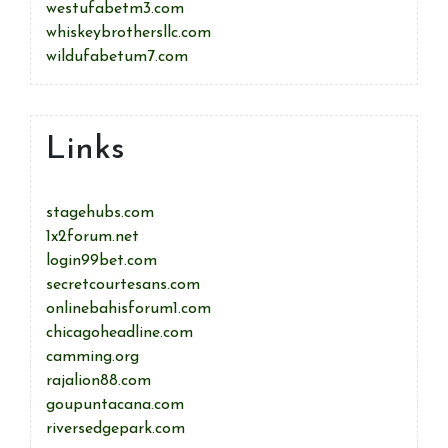
westufabetm3.com
whiskeybrothersllc.com
wildufabetum7.com
Links
stagehubs.com
1x2forum.net
login99bet.com
secretcourtesans.com
onlinebahisforum1.com
chicagoheadline.com
camming.org
rajalion88.com
goupuntacana.com
riversedgepark.com