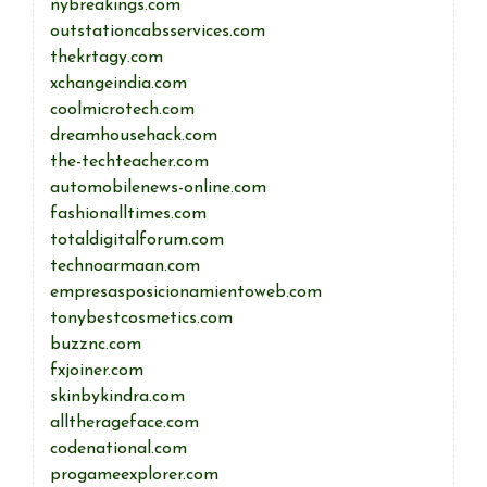
nybreakings.com
outstationcabsservices.com
thekrtagy.com
xchangeindia.com
coolmicrotech.com
dreamhousehack.com
the-techteacher.com
automobilenews-online.com
fashionalltimes.com
totaldigitalforum.com
technoarmaan.com
empresasposicionamientoweb.com
tonybestcosmetics.com
buzznc.com
fxjoiner.com
skinbykindra.com
alltherageface.com
codenational.com
progameexplorer.com