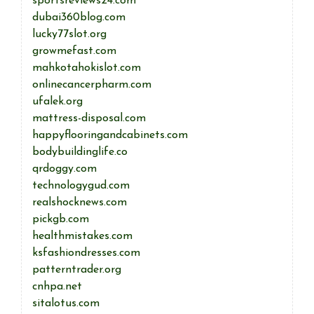
sportsreviews24.com
dubai360blog.com
lucky77slot.org
growmefast.com
mahkotahokislot.com
onlinecancerpharm.com
ufalek.org
mattress-disposal.com
happyflooringandcabinets.com
bodybuildinglife.co
qrdoggy.com
technologygud.com
realshocknews.com
pickgb.com
healthmistakes.com
ksfashiondresses.com
patterntrader.org
cnhpa.net
sitalotus.com