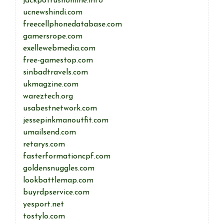
jackpotrushonline.info
ucnewshindi.com
freecellphonedatabase.com
gamersrope.com
exellewebmedia.com
free-gamestop.com
sinbadtravels.com
ukmagzine.com
wareztech.org
usabestnetwork.com
jessepinkmanoutfit.com
umailsend.com
retarys.com
fasterformationcpf.com
goldensnuggles.com
lookbattlemap.com
buyrdpservice.com
yesport.net
tostylo.com