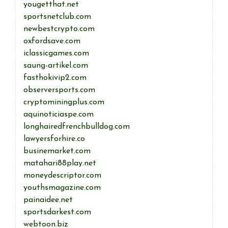
yougetthat.net
sportsnetclub.com
newbestcrypto.com
oxfordsave.com
iclassicgames.com
saung-artikel.com
fasthokivip2.com
observersports.com
cryptominingplus.com
aquinoticiaspe.com
longhairedfrenchbulldog.com
lawyersforhire.co
businemarket.com
matahari88play.net
moneydescriptor.com
youthsmagazine.com
painaidee.net
sportsdarkest.com
webtoon.biz