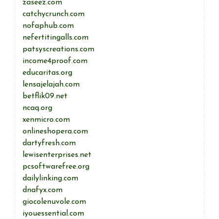
zaseez.com
catchycrunch.com
nofaphub.com
nefertitingalls.com
patsyscreations.com
income4proof.com
educaritas.org
lensajelajah.com
betflik09.net
ncaq.org
xenmicro.com
onlineshopera.com
dartyfresh.com
lewisenterprises.net
pcsoftwarefree.org
dailylinking.com
dnafyx.com
giocolenuvole.com
iyouessential.com