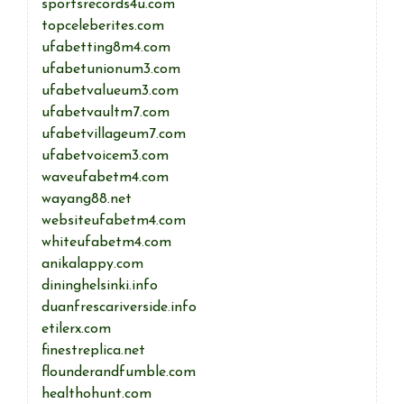
sportsrecords4u.com
topceleberites.com
ufabetting8m4.com
ufabetunionum3.com
ufabetvalueum3.com
ufabetvaultm7.com
ufabetvillageum7.com
ufabetvoicem3.com
waveufabetm4.com
wayang88.net
websiteufabetm4.com
whiteufabetm4.com
anikalappy.com
dininghelsinki.info
duanfrescariverside.info
etilerx.com
finestreplica.net
flounderandfumble.com
healthohunt.com