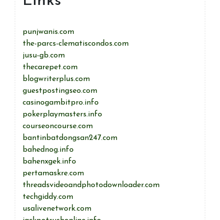
Links
punjwanis.com
the-parcs-clematiscondos.com
jusu-gb.com
thecarepet.com
blogwriterplus.com
guestpostingseo.com
casinogambitpro.info
pokerplaymasters.info
courseoncourse.com
bantinbatdongsan247.com
bahednog.info
bahenxgek.info
pertamaskre.com
threadsvideoandphotodownloader.com
techgiddy.com
usalivenetwork.com