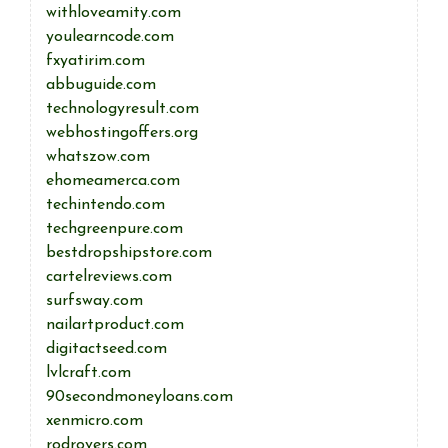
withloveamity.com
youlearncode.com
fxyatirim.com
abbuguide.com
technologyresult.com
webhostingoffers.org
whatszow.com
ehomeamerca.com
techintendo.com
techgreenpure.com
bestdropshipstore.com
cartelreviews.com
surfsway.com
nailartproduct.com
digitactseed.com
lvlcraft.com
90secondmoneyloans.com
xenmicro.com
rodrovers.com