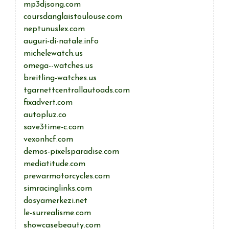
mp3djsong.com
coursdanglaistoulouse.com
neptunuslex.com
auguri-di-natale.info
michelewatch.us
omega--watches.us
breitling-watches.us
tgarnettcentrallautoads.com
fixadvert.com
autopluz.co
save3time-c.com
vexonhcf.com
demos-pixelsparadise.com
mediatitude.com
prewarmotorcycles.com
simracinglinks.com
dosyamerkezi.net
le-surrealisme.com
showcasebeauty.com