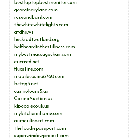
bestlaptopbestmonitor.com
georginaryland.com
roseandbasil.com
thewhitewhitelights.com
atdhe.ws
heckrodtwetland.org
halfheardinthestillness.com
mybestmassagechair.com
ericreed.net
fluxetine.com
mobilecasino8760.com
betqq3.net
casinoloans5.us
CasinoAuction.us
kipooglecouk.us
mykitchennhome.com
aumoulinvert.com
thefoodiepassport.com
superwindowproject.com