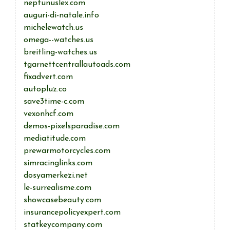
neptunuslex.com
auguri-di-natale.info
michelewatch.us
omega--watches.us
breitling-watches.us
tgarnettcentrallautoads.com
fixadvert.com
autopluz.co
save3time-c.com
vexonhcf.com
demos-pixelsparadise.com
mediatitude.com
prewarmotorcycles.com
simracinglinks.com
dosyamerkezi.net
le-surrealisme.com
showcasebeauty.com
insurancepolicyexpert.com
statkeycompany.com