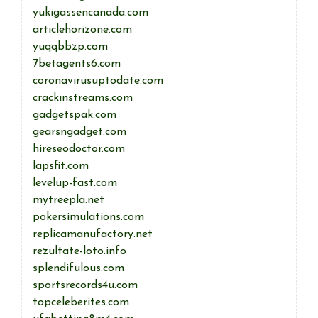
yukigassencanada.com
articlehorizone.com
yuqqbbzp.com
7betagents6.com
coronavirusuptodate.com
crackinstreams.com
gadgetspak.com
gearsngadget.com
hireseodoctor.com
lapsfit.com
levelup-fast.com
mytreepla.net
pokersimulations.com
replicamanufactory.net
rezultate-loto.info
splendifulous.com
sportsrecords4u.com
topceleberites.com