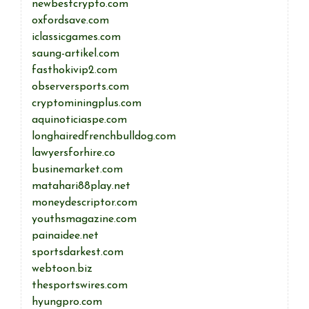
newbestcrypto.com
oxfordsave.com
iclassicgames.com
saung-artikel.com
fasthokivip2.com
observersports.com
cryptominingplus.com
aquinoticiaspe.com
longhairedfrenchbulldog.com
lawyersforhire.co
businemarket.com
matahari88play.net
moneydescriptor.com
youthsmagazine.com
painaidee.net
sportsdarkest.com
webtoon.biz
thesportswires.com
hyungpro.com