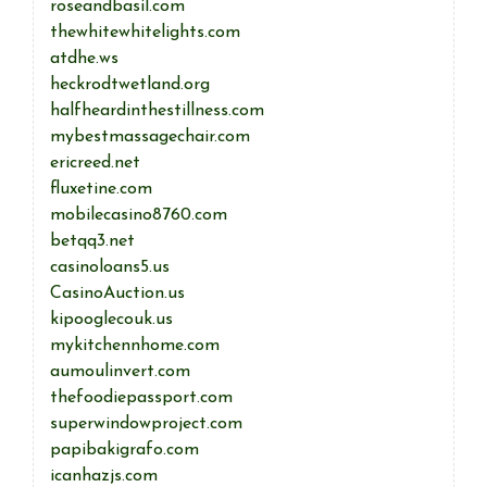
roseandbasil.com
thewhitewhitelights.com
atdhe.ws
heckrodtwetland.org
halfheardinthestillness.com
mybestmassagechair.com
ericreed.net
fluxetine.com
mobilecasino8760.com
betqq3.net
casinoloans5.us
CasinoAuction.us
kipooglecouk.us
mykitchennhome.com
aumoulinvert.com
thefoodiepassport.com
superwindowproject.com
papibakigrafo.com
icanhazjs.com