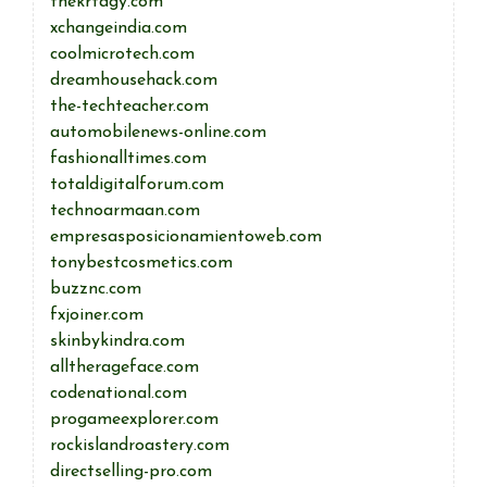
thekrtagy.com
xchangeindia.com
coolmicrotech.com
dreamhousehack.com
the-techteacher.com
automobilenews-online.com
fashionalltimes.com
totaldigitalforum.com
technoarmaan.com
empresasposicionamientoweb.com
tonybestcosmetics.com
buzznc.com
fxjoiner.com
skinbykindra.com
alltherageface.com
codenational.com
progameexplorer.com
rockislandroastery.com
directselling-pro.com