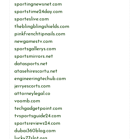
sportingnewsnet.com
sportstime24day.com
sporteslive.com
theblingblingshields.com
pinkfrenchtipnails.com
newgamestv.com
sportsgallerys.com
sportsmirrors.net
datasports.net
atasehirescortu.net
engineeringtechub.com
jerryescorts.com
attorneylegal.co
voomb.com
techgadgetpoint.com
tvsportsguide24.com
sportsreviews24.com
dubai360blog.com
lucky77slot.org