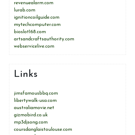
revenuealarm.com
lurab.com
ignitioncoilguide.com
mytechcomputer.com
bioslot168.com
artsandcraftsauthority.com
webservicelive.com
Links
jimsfamousbbq.com
libertywalk-usa.com
australiamovie.net
gizmobird.co.uk
mp3djsong.com
coursdanglaistoulouse.com