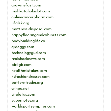
growmefast.com
mahkotahokislot.com
onlinecancerpharm.com
ufalek.org
mattress-disposal.com
happyflooringandcabinets.com
bodybuildinglife.co
qrdoggy.com
technologygud.com
realshocknews.com
pickgb.com
healthmistakes.com
ksfashiondresses.com
patterntrader.org
cnhpa.net
sitalotus.com
supernotes.org
worldsportsempires.com