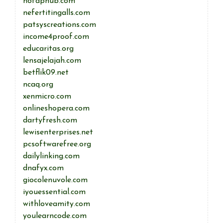
nofaphub.com
nefertitingalls.com
patsyscreations.com
income4proof.com
educaritas.org
lensajelajah.com
betflik09.net
ncaq.org
xenmicro.com
onlineshopera.com
dartyfresh.com
lewisenterprises.net
pcsoftwarefree.org
dailylinking.com
dnafyx.com
giocolenuvole.com
iyouessential.com
withloveamity.com
youlearncode.com