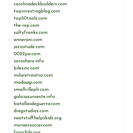
carolinadeckbuilders.com
topinvestingblog.com
top50tools.com
the-rep.com
saltyfranks.com
annerani.com
jazzatude.com
0022pa.com
zeroshare.info
bilesinc.com
milaretreatnz.com
modaagi.com
smallvilleph.com
galiciasuroeste.info
batallasdeguerra.com
dregstudios.com
neatstuffhelpskids.org
moraessoccer.com
forochile.org