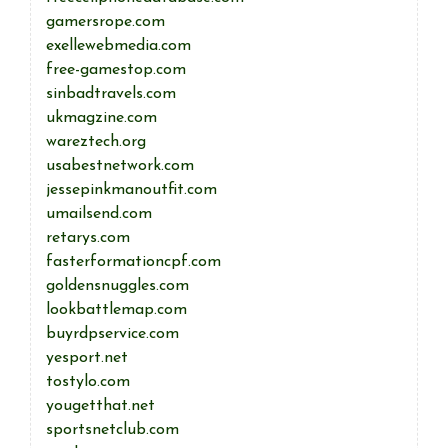
gamersrope.com
exellewebmedia.com
free-gamestop.com
sinbadtravels.com
ukmagzine.com
wareztech.org
usabestnetwork.com
jessepinkmanoutfit.com
umailsend.com
retarys.com
fasterformationcpf.com
goldensnuggles.com
lookbattlemap.com
buyrdpservice.com
yesport.net
tostylo.com
yougetthat.net
sportsnetclub.com