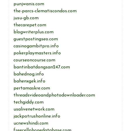
punjwanis.com
the-parcs-clematiscondos.com
jusu-gb.com
thecarepet.com
blogwriterplus.com
guestpostingseo.com
casinogambitpro.info
pokerplaymasters.info
courseoncourse.com
bantinbatdongsan247.com
bahednog.info
bahenxgek.info
pertamaskre.com
threadsvideoandphotodownloader.com
techgiddy.com
usalivenetwork.com
jackpotrushonline.info
ucnewshindi.com
freecellphonedatabase.com