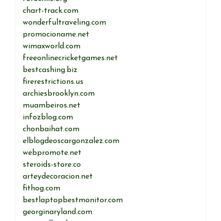
chart-track.com
wonderfultraveling.com
promocioname.net
wimaxworld.com
freeonlinecricketgames.net
bestcashing.biz
firerestrictions.us
archiesbrooklyn.com
muambeiros.net
infozblog.com
chonbaihat.com
elblogdeoscargonzalez.com
webpromote.net
steroids-store.co
arteydecoracion.net
fithog.com
bestlaptopbestmonitor.com
georginaryland.com