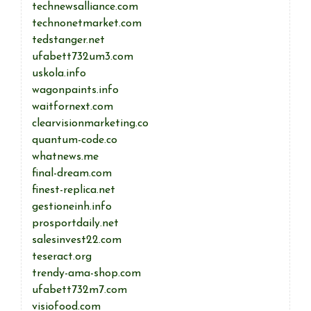
technewsalliance.com
technonetmarket.com
tedstanger.net
ufabett732um3.com
uskola.info
wagonpaints.info
waitfornext.com
clearvisionmarketing.co
quantum-code.co
whatnews.me
final-dream.com
finest-replica.net
gestioneinh.info
prosportdaily.net
salesinvest22.com
teseract.org
trendy-ama-shop.com
ufabett732m7.com
visiofood.com