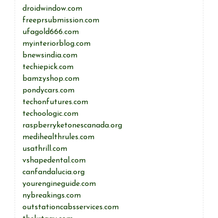
droidwindow.com
freeprsubmission.com
ufagold666.com
myinteriorblog.com
bnewsindia.com
techiepick.com
bamzyshop.com
pondycars.com
techonfutures.com
techoologic.com
raspberryketonescanada.org
medihealthrules.com
usathrill.com
vshapedental.com
canfandalucia.org
yourengineguide.com
nybreakings.com
outstationcabsservices.com