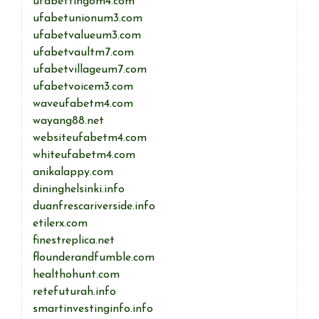
ufabetting8m4.com
ufabetunionum3.com
ufabetvalueum3.com
ufabetvaultm7.com
ufabetvillageum7.com
ufabetvoicem3.com
waveufabetm4.com
wayang88.net
websiteufabetm4.com
whiteufabetm4.com
anikalappy.com
dininghelsinki.info
duanfrescariverside.info
etilerx.com
finestreplica.net
flounderandfumble.com
healthohunt.com
retefuturah.info
smartinvestinginfo.info