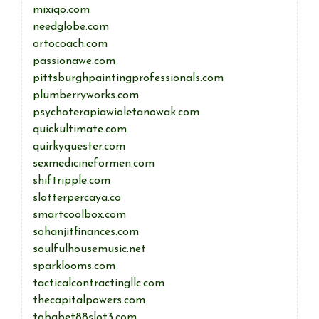
mixiqo.com
needglobe.com
ortocoach.com
passionawe.com
pittsburghpaintingprofessionals.com
plumberryworks.com
psychoterapiawioletanowak.com
quickultimate.com
quirkyquester.com
sexmedicineformen.com
shiftripple.com
slotterpercaya.co
smartcoolbox.com
sohanjitfinances.com
soulfulhousemusic.net
sparklooms.com
tacticalcontractingllc.com
thecapitalpowers.com
tobabet88slot3.com