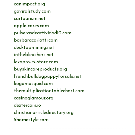
canimpact.org
goviralstudy.com
cartourism.net
apple-cores.com
pulserasdeactividad10.com
barbaracarlotti.com
desktopmining.net
inthebleachers.net
lexapro-rx-store.com
buyskincareproducts.org
frenchbulldogpuppyforsale.net
kogamasquid.com
themultiplicationtablechart.com
casinoglamour.org
dextercoin.io
christianarticledirectory.org
5homestyle.com