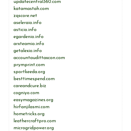
updatecentral360.com
katamastah.com
zqscore.net
aseleraio.info
asticio.info
egardenio.info
arxteamio.info
getalexio.info
accountaudittaxcon.com
prymprint.com
sportkeeda.org
besttimespend.com
careandcure.biz
cogniyo.com
easymagazines.org
hirfanjilasmi.com
hometricks.org
leathercraftpro.com
microgridpower.org