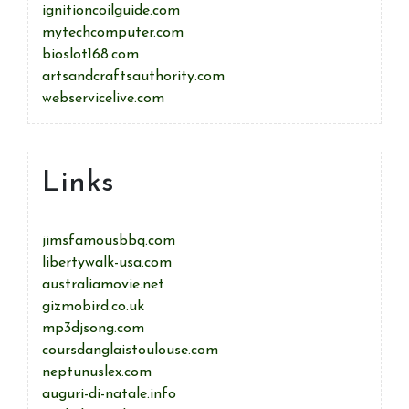
ignitioncoilguide.com
mytechcomputer.com
bioslot168.com
artsandcraftsauthority.com
webservicelive.com
Links
jimsfamousbbq.com
libertywalk-usa.com
australiamovie.net
gizmobird.co.uk
mp3djsong.com
coursdanglaistoulouse.com
neptunuslex.com
auguri-di-natale.info