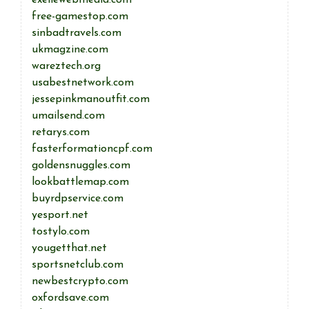
exellewebmedia.com
free-gamestop.com
sinbadtravels.com
ukmagzine.com
wareztech.org
usabestnetwork.com
jessepinkmanoutfit.com
umailsend.com
retarys.com
fasterformationcpf.com
goldensnuggles.com
lookbattlemap.com
buyrdpservice.com
yesport.net
tostylo.com
yougetthat.net
sportsnetclub.com
newbestcrypto.com
oxfordsave.com