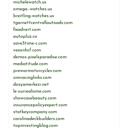
michelewatch.us
omega--watches.us
breitling-watches.us
tgarnettcentrallautoads.com
fixadvert.com
autopluz.co
save3time-c.com
vexonhcf.com
demos-pixelsparadise.com
mediatitude.com
prewarmotorcycles.com
simracinglinks.com
dosyamerkezi.net
le-surrealisme.com
showcasebeauty.com
insurancepolicyexpert.com
statkeycompany.com
carolinadeckbuilders.com
topinvestingblog.com