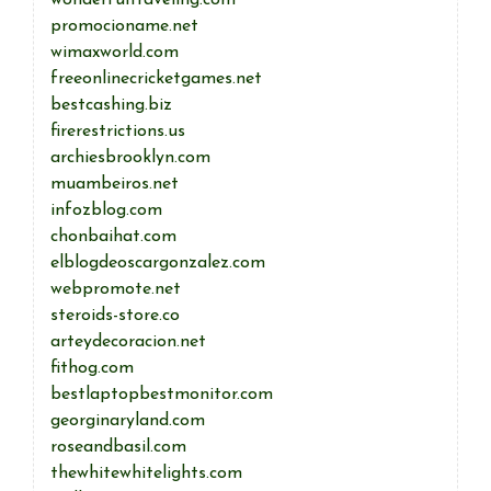
wonderfultraveling.com
promocioname.net
wimaxworld.com
freeonlinecricketgames.net
bestcashing.biz
firerestrictions.us
archiesbrooklyn.com
muambeiros.net
infozblog.com
chonbaihat.com
elblogdeoscargonzalez.com
webpromote.net
steroids-store.co
arteydecoracion.net
fithog.com
bestlaptopbestmonitor.com
georginaryland.com
roseandbasil.com
thewhitewhitelights.com