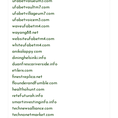
ufabetvalueum3.com
ufabetvaultm7.com
ufabetvillageum7.com
ufabetvoicem3.com
waveufabetm4.com
wayang88.net
websiteufabetm4.com
whiteufabetm4.com
anikalappy.com
dininghelsinki.info
duanfrescariverside.info
etilerx.com
finestreplica.net
flounderandfumble.com
healthohunt.com
retefuturah.info
smartinvestinginfo.info
technewsalliance.com
technonetmarket.com