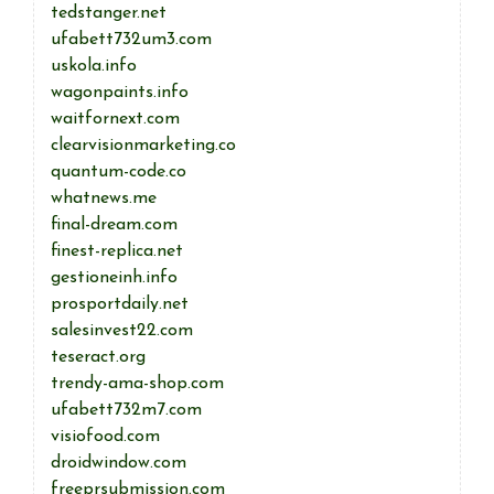
tedstanger.net
ufabett732um3.com
uskola.info
wagonpaints.info
waitfornext.com
clearvisionmarketing.co
quantum-code.co
whatnews.me
final-dream.com
finest-replica.net
gestioneinh.info
prosportdaily.net
salesinvest22.com
teseract.org
trendy-ama-shop.com
ufabett732m7.com
visiofood.com
droidwindow.com
freeprsubmission.com