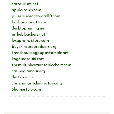
cartourism.net
apple-cores.com
pulserasdeactividad10.com
barbaracarlotti.com
desktopmining.net
inthebleachers.net
lexapro-rx-store.com
buyskincareproducts.org
frenchbulldogpuppyforsale.net
kogamasquid.com
themultiplicationtablechart.com
casinoglamour.org
dextercoin.io
christianarticledirectory.org
5homestyle.com