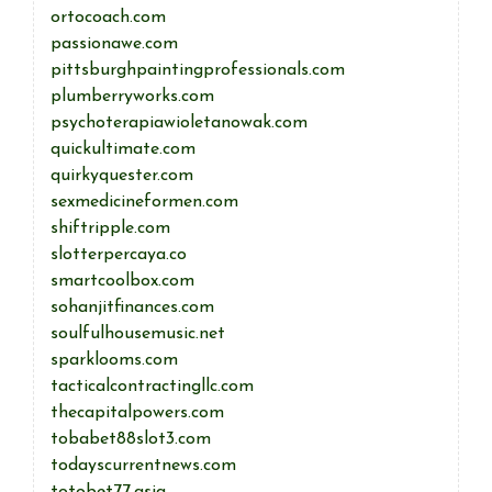
ortocoach.com
passionawe.com
pittsburghpaintingprofessionals.com
plumberryworks.com
psychoterapiawioletanowak.com
quickultimate.com
quirkyquester.com
sexmedicineformen.com
shiftripple.com
slotterpercaya.co
smartcoolbox.com
sohanjitfinances.com
soulfulhousemusic.net
sparklooms.com
tacticalcontractingllc.com
thecapitalpowers.com
tobabet88slot3.com
todayscurrentnews.com