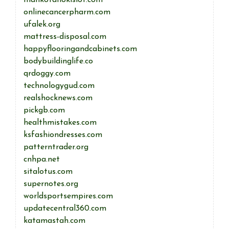
mahkotahokislot.com
onlinecancerpharm.com
ufalek.org
mattress-disposal.com
happyflooringandcabinets.com
bodybuildinglife.co
qrdoggy.com
technologygud.com
realshocknews.com
pickgb.com
healthmistakes.com
ksfashiondresses.com
patterntrader.org
cnhpa.net
sitalotus.com
supernotes.org
worldsportsempires.com
updatecentral360.com
katamastah.com