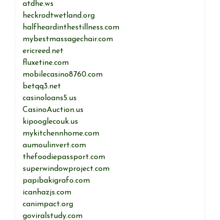
atdhe.ws
heckrodtwetland.org
halfheardinthestillness.com
mybestmassagechair.com
ericreed.net
fluxetine.com
mobilecasino8760.com
betqq3.net
casinoloans5.us
CasinoAuction.us
kipooglecouk.us
mykitchennhome.com
aumoulinvert.com
thefoodiepassport.com
superwindowproject.com
papibakigrafo.com
icanhazjs.com
canimpact.org
goviralstudy.com