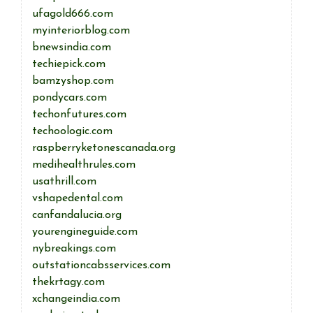
ufagold666.com
myinteriorblog.com
bnewsindia.com
techiepick.com
bamzyshop.com
pondycars.com
techonfutures.com
techoologic.com
raspberryketonescanada.org
medihealthrules.com
usathrill.com
vshapedental.com
canfandalucia.org
yourengineguide.com
nybreakings.com
outstationcabsservices.com
thekrtagy.com
xchangeindia.com