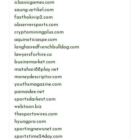
iclassicgames.com
saung-artikel.com
fasthokivip2.com
observersports.com
cryptominingplus.com
aquinoticiaspe.com
longhairedfrenchbulldog.com
lawyersforhire.co
businemarket.com
matahari88play.net
moneydescriptor.com
youthsmagazine.com
painaidee.net
sportsdarkest.com
webtoon.biz
thesportswires.com
hyungpro.com
sportingnewsnet.com
sportstime24day.com