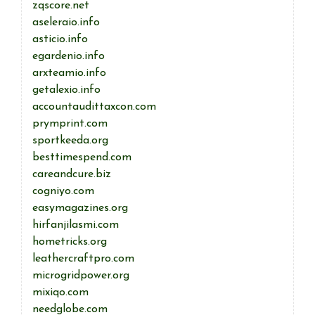
zqscore.net
aseleraio.info
asticio.info
egardenio.info
arxteamio.info
getalexio.info
accountaudittaxcon.com
prymprint.com
sportkeeda.org
besttimespend.com
careandcure.biz
cogniyo.com
easymagazines.org
hirfanjilasmi.com
hometricks.org
leathercraftpro.com
microgridpower.org
mixiqo.com
needglobe.com