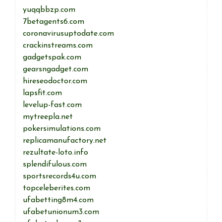
yuqqbbzp.com
7betagents6.com
coronavirusuptodate.com
crackinstreams.com
gadgetspak.com
gearsngadget.com
hireseodoctor.com
lapsfit.com
levelup-fast.com
mytreepla.net
pokersimulations.com
replicamanufactory.net
rezultate-loto.info
splendifulous.com
sportsrecords4u.com
topceleberites.com
ufabetting8m4.com
ufabetunionum3.com