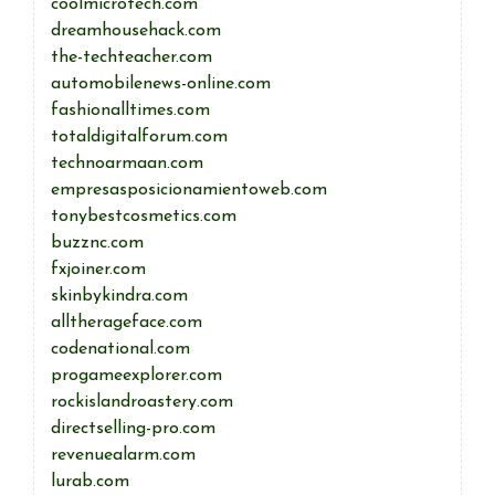
coolmicrotech.com
dreamhousehack.com
the-techteacher.com
automobilenews-online.com
fashionalltimes.com
totaldigitalforum.com
technoarmaan.com
empresasposicionamientoweb.com
tonybestcosmetics.com
buzznc.com
fxjoiner.com
skinbykindra.com
alltherageface.com
codenational.com
progameexplorer.com
rockislandroastery.com
directselling-pro.com
revenuealarm.com
lurab.com