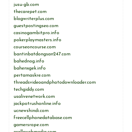
jusu-gb.com
thecarepet.com
blogwriterplus.com
guestpostingseo.com
casinogambitpro.info
pokerplaymasters.info
courseoncourse.com
bantinbatdongsan247.com
bahednog.info
bahenxgek.info
pertamaskre.com
threadsvideoandphotodownloader.com
techgiddy.com
usalivenetwork.com
jackpotrushonline.info
ucnewshindi.com
freecellphonedatabase.com
gamersrope.com