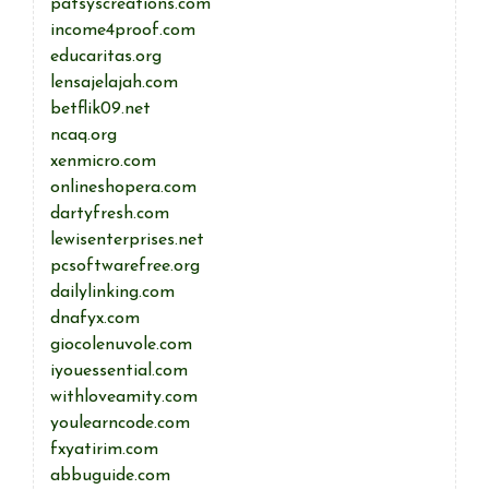
patsyscreations.com
income4proof.com
educaritas.org
lensajelajah.com
betflik09.net
ncaq.org
xenmicro.com
onlineshopera.com
dartyfresh.com
lewisenterprises.net
pcsoftwarefree.org
dailylinking.com
dnafyx.com
giocolenuvole.com
iyouessential.com
withloveamity.com
youlearncode.com
fxyatirim.com
abbuguide.com