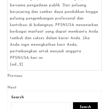
bersama pengadaan publik. Dari peluang
berjejaring dan sumber daya pendidikan hingga
peluang pengembangan profesional dan
kontribusi di bidangnya, PPSNUSA menawarkan
berbagai manfaat yang dapat membantu Anda
tumbuh dan sukses dalam karier Anda. Jika
Anda ingin meningkatkan karir Anda,
pertimbangkan untuk menjadi anggota
PPSNUSA hari ini.
[ad_2]
Post
Previous
Previous
Post
navigation
Next
Next
Post
Search
Search