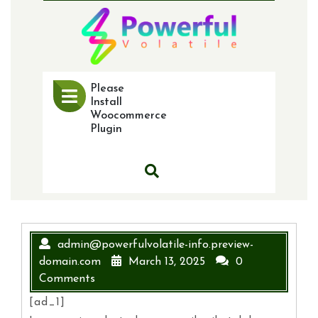
Skip
to
content
Open
Please
Menu
Install
Woocommerce
Plugin
admin@powerfulvolatile-info.preview-
domain.com
March 13, 2025
0
Comments
[ad_1]