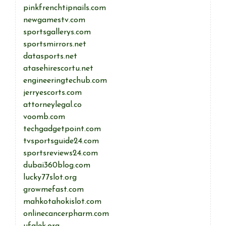
pinkfrenchtipnails.com
newgamestv.com
sportsgallerys.com
sportsmirrors.net
datasports.net
atasehirescortu.net
engineeringtechub.com
jerryescorts.com
attorneylegal.co
voomb.com
techgadgetpoint.com
tvsportsguide24.com
sportsreviews24.com
dubai360blog.com
lucky77slot.org
growmefast.com
mahkotahokislot.com
onlinecancerpharm.com