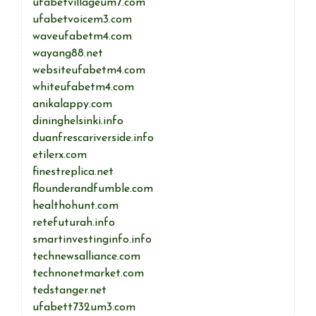
ufabetvillageum7.com
ufabetvoicem3.com
waveufabetm4.com
wayang88.net
websiteufabetm4.com
whiteufabetm4.com
anikalappy.com
dininghelsinki.info
duanfrescariverside.info
etilerx.com
finestreplica.net
flounderandfumble.com
healthohunt.com
retefuturah.info
smartinvestinginfo.info
technewsalliance.com
technonetmarket.com
tedstanger.net
ufabett732um3.com