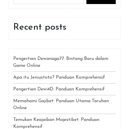
Recent posts
Pengertian Dewanaga77: Bintang Baru dalam
Game Online
Apa itu Jeniustoto? Panduan Komprehensif
Pengertian Dewi4D: Panduan Komprehensif
Memahami Gajibet: Panduan Utama Taruhan
Online
Temukan Keajaiban Majestibet: Panduan
Komprehensif