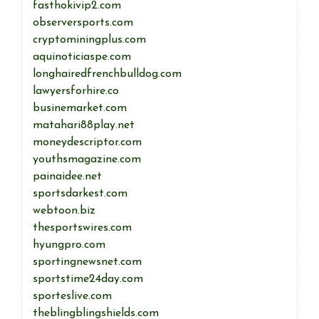
fasthokivip2.com
observersports.com
cryptominingplus.com
aquinoticiaspe.com
longhairedfrenchbulldog.com
lawyersforhire.co
businemarket.com
matahari88play.net
moneydescriptor.com
youthsmagazine.com
painaidee.net
sportsdarkest.com
webtoon.biz
thesportswires.com
hyungpro.com
sportingnewsnet.com
sportstime24day.com
sporteslive.com
theblingblingshields.com