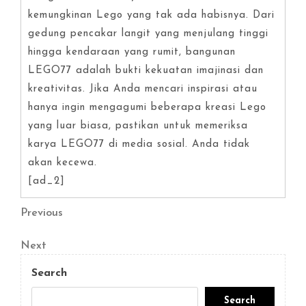
kemungkinan Lego yang tak ada habisnya. Dari
gedung pencakar langit yang menjulang tinggi
hingga kendaraan yang rumit, bangunan
LEGO77 adalah bukti kekuatan imajinasi dan
kreativitas. Jika Anda mencari inspirasi atau
hanya ingin mengagumi beberapa kreasi Lego
yang luar biasa, pastikan untuk memeriksa
karya LEGO77 di media sosial. Anda tidak
akan kecewa.
[ad_2]
Post
Previous
Previous
Post
navigation
Next
Next
Post
Search
Search