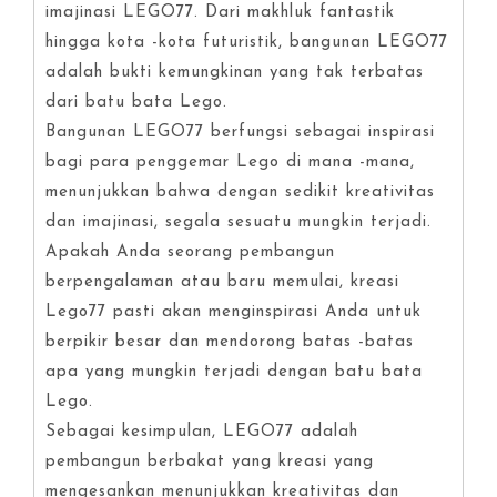
imajinasi LEGO77. Dari makhluk fantastik
hingga kota -kota futuristik, bangunan LEGO77
adalah bukti kemungkinan yang tak terbatas
dari batu bata Lego.
Bangunan LEGO77 berfungsi sebagai inspirasi
bagi para penggemar Lego di mana -mana,
menunjukkan bahwa dengan sedikit kreativitas
dan imajinasi, segala sesuatu mungkin terjadi.
Apakah Anda seorang pembangun
berpengalaman atau baru memulai, kreasi
Lego77 pasti akan menginspirasi Anda untuk
berpikir besar dan mendorong batas -batas
apa yang mungkin terjadi dengan batu bata
Lego.
Sebagai kesimpulan, LEGO77 adalah
pembangun berbakat yang kreasi yang
mengesankan menunjukkan kreativitas dan