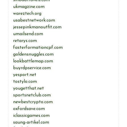
sinbadtravels.com
ukmagzine.com
wareztech.org
usabestnetwork.com
jessepinkmanoutfit.com
umailsend.com
retarys.com
fasterformationcpf.com
goldensnuggles.com
lookbattlemap.com
buyrdpservice.com
yesport.net
tostylo.com
yougetthat.net
sportsnetclub.com
newbestcrypto.com
oxfordsave.com
iclassicgames.com
saung-artikel.com