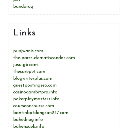
bandarqq
Links
punjwanis.com
the-parcs-clematiscondos.com
jusu-gb.com
thecarepet.com
blogwriterplus.com
guestpostingseo.com
casinogambitpro.info
pokerplaymasters.info
courseoncourse.com
bantinbatdongsan247.com
bahednog.info
bahenxgek.info