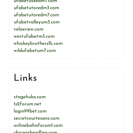
ufabetuskedm7.com
ufabetutoredm3.com
ufabetutoredm7.com
ufabetvalleyum3.com
veloxview.com
westufabetm3.com
whiskeybrothersllc.com
wildufabetum7.com
Links
stagehubs.com
1x2forum.net
login99bet.com
secretcourtesans.com
onlinebahisforum1.com
chicagoheadline.com