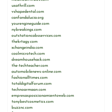
usathrill.com
vshapedental.com
canfandalucia.org
yourengineguide.com
nybreakings.com
outstationcabsservices.com
thekrtagy.com
xchangeindia.com
coolmicrotech.com
dreamhousehack.com
the-techteacher.com
automobilenews-online.com
fashionalltimes.com
totaldigitalforum.com
technoarmaan.com
empresasposicionamientoweb.com
tonybestcosmetics.com
buzznc.com