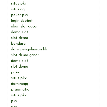
situs pkv
situs qq
poker pkv
login sbobet
akun slot gacor
demo slot
slot demo
bandarq
data pengeluaran hk
slot demo gacor
demo slot
slot demo
poker
situs pkv
dominoqq
pragmatic
situs pkv
pkv
pkv