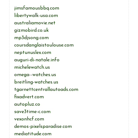
jimsfamousbbq.com
libertywalk-usa.com
australiamovie.net
gizmobird.co.uk
mp3djsong.com
coursdanglaistoulouse.com
neptunuslex.com
auguri-di-natale.info
michelewatch.us
omega--watches.us
breitling-watches.us
tgarnettcentrallautoads.com
fixadvert.com
autopluz.co
save3time-c.com
vexonhcf.com
demos-pixelsparadise.com
mediatitude.com