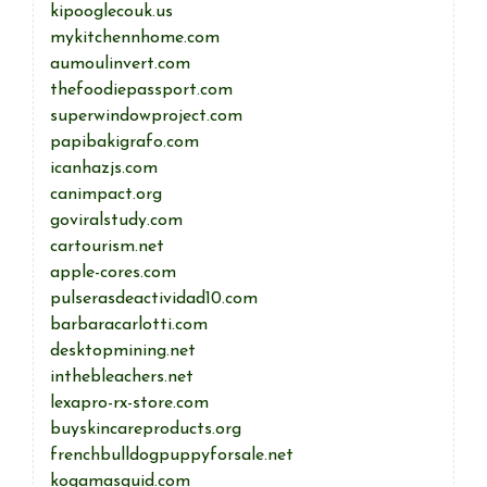
kipooglecouk.us
mykitchennhome.com
aumoulinvert.com
thefoodiepassport.com
superwindowproject.com
papibakigrafo.com
icanhazjs.com
canimpact.org
goviralstudy.com
cartourism.net
apple-cores.com
pulserasdeactividad10.com
barbaracarlotti.com
desktopmining.net
inthebleachers.net
lexapro-rx-store.com
buyskincareproducts.org
frenchbulldogpuppyforsale.net
kogamasquid.com