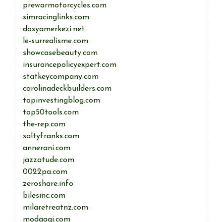
prewarmotorcycles.com
simracinglinks.com
dosyamerkezi.net
le-surrealisme.com
showcasebeauty.com
insurancepolicyexpert.com
statkeycompany.com
carolinadeckbuilders.com
topinvestingblog.com
top50tools.com
the-rep.com
saltyfranks.com
annerani.com
jazzatude.com
0022pa.com
zeroshare.info
bilesinc.com
milaretreatnz.com
modaagi.com