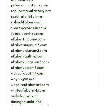
pokersimulations.com
replicamanufactory.net
rezultate-loto.info
splendifulous.com
sportsrecords4u.com
topceleberites.com
ufabetting8m4.com
ufabetunionum3.com
ufabetvalueum3.com
ufabetvaultm7.com
ufabetvillageum7.com
ufabetvoicem3.com
waveufabetm4.com
wayang88.net
websiteufabetm4.com
whiteufabetm4.com
anikalappy.com
dininghelsinki.info