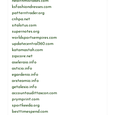
healthmistakes.com
ksfashiondresses.com
patterntrader.org
cnhpa.net
sitalotus.com
supernotes.org
worldsportsempires.com
updatecentral360.com
katamastah.com
zqscore.net
aseleraio.info
asticio.info
egardenio.info
arxteamio.info
getalexio.info
accountaudittaxcon.com
prymprint.com
sportkeeda.org
besttimespend.com