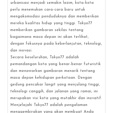
urbanisasi menjadi semakin lazim, kota-kota
perlu menemukan cara-cara baru untuk
mengakomodasi penduduknya dan memberikan
mereka kualitas hidup yang tinggi. Tokyo77
memberikan gambaran sekilas tentang
bagaimana masa depan ini akan terlihat,
dengan fokusnya pada keberlanjutan, teknologi,
dan inovasi.
Secara keseluruhan, Tokyo77 adalah
pemandangan kota yang benar-benar futuristik
dan menawarkan gambaran menarik tentang
masa depan kehidupan perkotaan. Dengan
gedung pencakar langit yang menjulang tinggi,
teknologi canggih, dan jalanan yang ramai, ini
merupakan visi kota yang mutakhir dan inovatif.
Menjelajahi Tokyo77 adalah pengalaman
menggembirakan yang akan membuat Anda