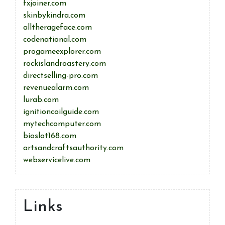
fxjoiner.com
skinbykindra.com
alltherageface.com
codenational.com
progameexplorer.com
rockislandroastery.com
directselling-pro.com
revenuealarm.com
lurab.com
ignitioncoilguide.com
mytechcomputer.com
bioslot168.com
artsandcraftsauthority.com
webservicelive.com
Links