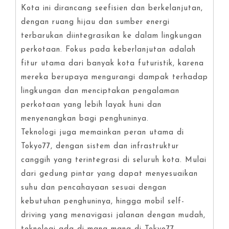
Kota ini dirancang seefisien dan berkelanjutan,
dengan ruang hijau dan sumber energi
terbarukan diintegrasikan ke dalam lingkungan
perkotaan. Fokus pada keberlanjutan adalah
fitur utama dari banyak kota futuristik, karena
mereka berupaya mengurangi dampak terhadap
lingkungan dan menciptakan pengalaman
perkotaan yang lebih layak huni dan
menyenangkan bagi penghuninya.
Teknologi juga memainkan peran utama di
Tokyo77, dengan sistem dan infrastruktur
canggih yang terintegrasi di seluruh kota. Mulai
dari gedung pintar yang dapat menyesuaikan
suhu dan pencahayaan sesuai dengan
kebutuhan penghuninya, hingga mobil self-
driving yang menavigasi jalanan dengan mudah,