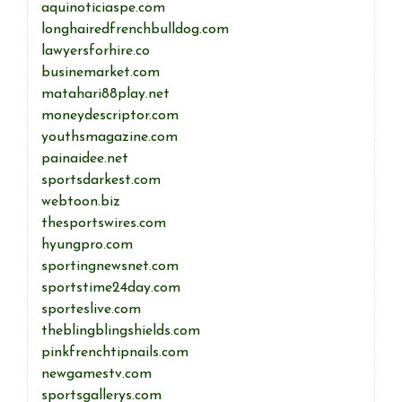
aquinoticiaspe.com
longhairedfrenchbulldog.com
lawyersforhire.co
businemarket.com
matahari88play.net
moneydescriptor.com
youthsmagazine.com
painaidee.net
sportsdarkest.com
webtoon.biz
thesportswires.com
hyungpro.com
sportingnewsnet.com
sportstime24day.com
sporteslive.com
theblingblingshields.com
pinkfrenchtipnails.com
newgamestv.com
sportsgallerys.com