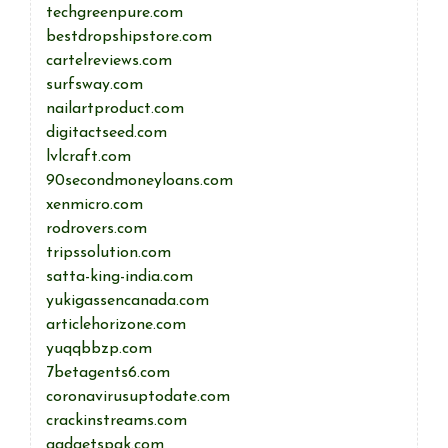
techgreenpure.com
bestdropshipstore.com
cartelreviews.com
surfsway.com
nailartproduct.com
digitactseed.com
lvlcraft.com
90secondmoneyloans.com
xenmicro.com
rodrovers.com
tripssolution.com
satta-king-india.com
yukigassencanada.com
articlehorizone.com
yuqqbbzp.com
7betagents6.com
coronavirusuptodate.com
crackinstreams.com
gadgetspak.com