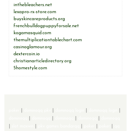
inthebleachers.net
lexapro-rx-store.com
buyskincareproducts.org
frenchbulldogpuppyforsale.net
kogamasquid.com
themultiplicationtablechart.com
casinoglamour.org
dextercoin.io
christianarticledirectory.org
5homestyle.com
poker
|
dominoqq pkv
|
dominoqq login
|
dominoqq login
|
dominoqq
|
dominoqq
|
dominoqq
|
dominoqq
|
dominoqq
|
slot maxwin
|
pkv games bandarqq
|
poker
|
poker
|
qq