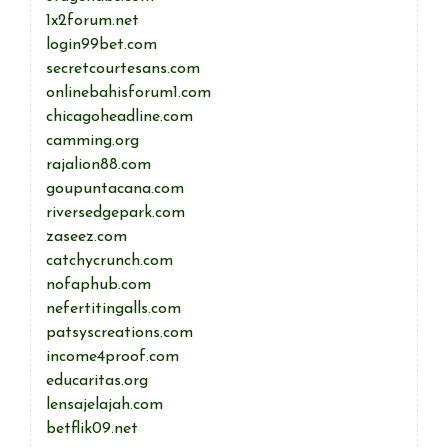
1x2forum.net
login99bet.com
secretcourtesans.com
onlinebahisforum1.com
chicagoheadline.com
camming.org
rajalion88.com
goupuntacana.com
riversedgepark.com
zaseez.com
catchycrunch.com
nofaphub.com
nefertitingalls.com
patsyscreations.com
income4proof.com
educaritas.org
lensajelajah.com
betflik09.net