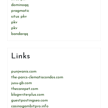
dominoqq
pragmatic
situs pkv
pkv
pkv
bandarqq
Links
punjwanis.com
the-parcs-clematiscondos.com
jusu-gb.com
thecarepet.com
blogwriterplus.com
guestpostingseo.com
casinogambitpro.info