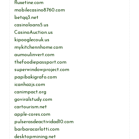
fluxetine.com
mobilecasino8760.com
betqq3.net
casinoloans5.us
CasinoAuction.us
kipooglecouk.us
mykitchennhome.com
aumoulinvert.com
thefoodiepassport.com
superwindowproject.com
papibakigrafo.com
icanhazjs.com
canimpact.org
goviralstudy.com
cartourism.net
apple-cores.com
pulserasdeactividad10.com
barbaracarlotti.com
desktopmining.net