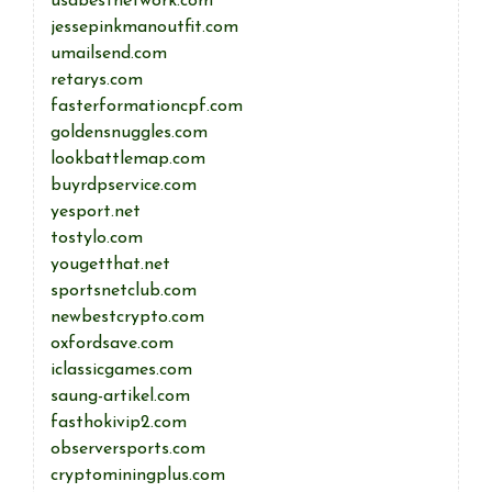
usabestnetwork.com
jessepinkmanoutfit.com
umailsend.com
retarys.com
fasterformationcpf.com
goldensnuggles.com
lookbattlemap.com
buyrdpservice.com
yesport.net
tostylo.com
yougetthat.net
sportsnetclub.com
newbestcrypto.com
oxfordsave.com
iclassicgames.com
saung-artikel.com
fasthokivip2.com
observersports.com
cryptominingplus.com