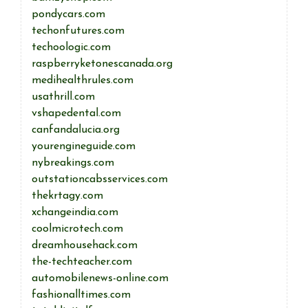
pondycars.com
techonfutures.com
techoologic.com
raspberryketonescanada.org
medihealthrules.com
usathrill.com
vshapedental.com
canfandalucia.org
yourengineguide.com
nybreakings.com
outstationcabsservices.com
thekrtagy.com
xchangeindia.com
coolmicrotech.com
dreamhousehack.com
the-techteacher.com
automobilenews-online.com
fashionalltimes.com