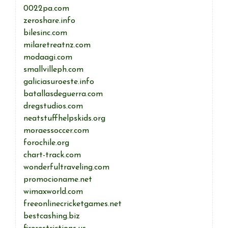
0022pa.com
zeroshare.info
bilesinc.com
milaretreatnz.com
modaagi.com
smallvilleph.com
galiciasuroeste.info
batallasdeguerra.com
dregstudios.com
neatstuffhelpskids.org
moraessoccer.com
forochile.org
chart-track.com
wonderfultraveling.com
promocioname.net
wimaxworld.com
freeonlinecricketgames.net
bestcashing.biz