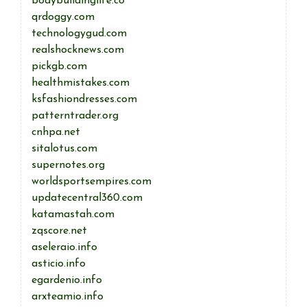
bodybuildinglife.co
qrdoggy.com
technologygud.com
realshocknews.com
pickgb.com
healthmistakes.com
ksfashiondresses.com
patterntrader.org
cnhpa.net
sitalotus.com
supernotes.org
worldsportsempires.com
updatecentral360.com
katamastah.com
zqscore.net
aseleraio.info
asticio.info
egardenio.info
arxteamio.info