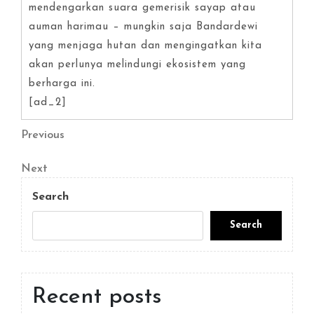
mendengarkan suara gemerisik sayap atau
auman harimau – mungkin saja Bandardewi
yang menjaga hutan dan mengingatkan kita
akan perlunya melindungi ekosistem yang
berharga ini.
[ad_2]
Post
Previous
Previous
Post
navigation
Next
Next
Post
Search
Search
Recent posts