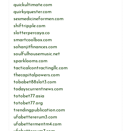
quickultimate.com
quirkyquester.com
sexmedicineformen.com
shiftripple.com
slotterpercaya.co
smartcoolbox.com
sohanjitfinances.com
soulfulhousemusic.net
sparklooms.com
tacticalcontractingllc.com
thecapitalpowers.com
tobabet88slot3.com
todayscurrentnews.com
totobet77.asia
totobet77.org
trendingpublication.com
ufabettererum3.com
ufabettermentm4.com