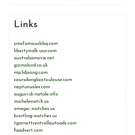
Links
jimsfamousbbq.com
libertywalk-usa.com
australiamovie.net
gizmobird.co.uk
mp3djsong.com
coursdanglaistoulouse.com
neptunuslex.com
auguri-di-natale.info
michelewatch.us
omega--watches.us
breitling-watches.us
tgarnettcentrallautoads.com
fixadvert.com