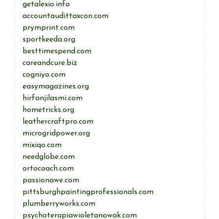
getalexio.info
accountaudittaxcon.com
prymprint.com
sportkeeda.org
besttimespend.com
careandcure.biz
cogniyo.com
easymagazines.org
hirfanjilasmi.com
hometricks.org
leathercraftpro.com
microgridpower.org
mixiqo.com
needglobe.com
ortocoach.com
passionawe.com
pittsburghpaintingprofessionals.com
plumberryworks.com
psychoterapiawioletanowak.com