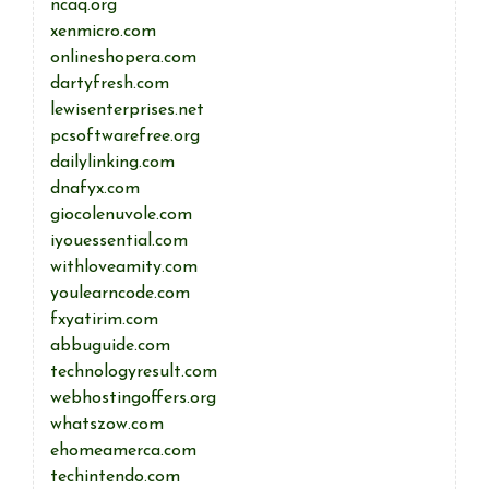
ncaq.org
xenmicro.com
onlineshopera.com
dartyfresh.com
lewisenterprises.net
pcsoftwarefree.org
dailylinking.com
dnafyx.com
giocolenuvole.com
iyouessential.com
withloveamity.com
youlearncode.com
fxyatirim.com
abbuguide.com
technologyresult.com
webhostingoffers.org
whatszow.com
ehomeamerca.com
techintendo.com