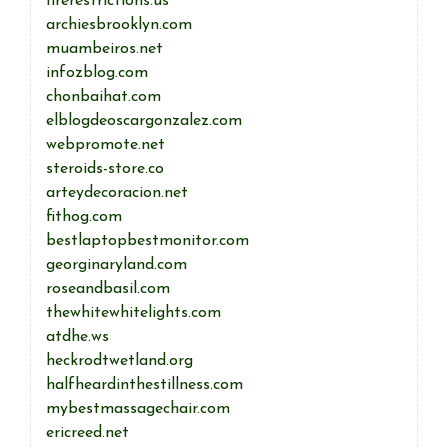
firerestrictions.us
archiesbrooklyn.com
muambeiros.net
infozblog.com
chonbaihat.com
elblogdeoscargonzalez.com
webpromote.net
steroids-store.co
arteydecoracion.net
fithog.com
bestlaptopbestmonitor.com
georginaryland.com
roseandbasil.com
thewhitewhitelights.com
atdhe.ws
heckrodtwetland.org
halfheardinthestillness.com
mybestmassagechair.com
ericreed.net