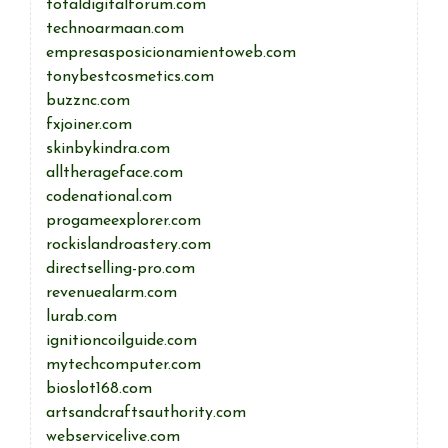
totaldigitalforum.com
technoarmaan.com
empresasposicionamientoweb.com
tonybestcosmetics.com
buzznc.com
fxjoiner.com
skinbykindra.com
alltherageface.com
codenational.com
progameexplorer.com
rockislandroastery.com
directselling-pro.com
revenuealarm.com
lurab.com
ignitioncoilguide.com
mytechcomputer.com
bioslot168.com
artsandcraftsauthority.com
webservicelive.com