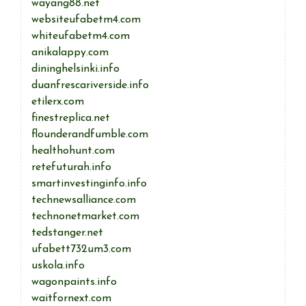
wayang88.net
websiteufabetm4.com
whiteufabetm4.com
anikalappy.com
dininghelsinki.info
duanfrescariverside.info
etilerx.com
finestreplica.net
flounderandfumble.com
healthohunt.com
retefuturah.info
smartinvestinginfo.info
technewsalliance.com
technonetmarket.com
tedstanger.net
ufabett732um3.com
uskola.info
wagonpaints.info
waitfornext.com