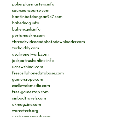
pokerplaymasters.info
courseoncourse.com
bantinbatdongsan247.com
bahednog.info
bahenxgek.info
pertamaskre.com
threadsvideoandphotodownloader.com
techgiddy.com
usalivenetwork.com
jackpotrushonline.info
ucnewshindi.com
freecellphonedatabase.com
gamersrope.com
exellewebmedia.com
free-gamestop.com
sinbadtravels.com
ukmagzine.com
wareztech.org