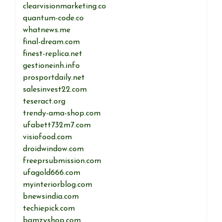
clearvisionmarketing.co
quantum-code.co
whatnews.me
final-dream.com
finest-replica.net
gestioneinh.info
prosportdaily.net
salesinvest22.com
teseract.org
trendy-ama-shop.com
ufabett732m7.com
visiofood.com
droidwindow.com
freeprsubmission.com
ufagold666.com
myinteriorblog.com
bnewsindia.com
techiepick.com
bamzyshop.com