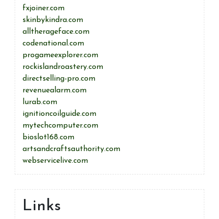
fxjoiner.com
skinbykindra.com
alltherageface.com
codenational.com
progameexplorer.com
rockislandroastery.com
directselling-pro.com
revenuealarm.com
lurab.com
ignitioncoilguide.com
mytechcomputer.com
bioslot168.com
artsandcraftsauthority.com
webservicelive.com
Links