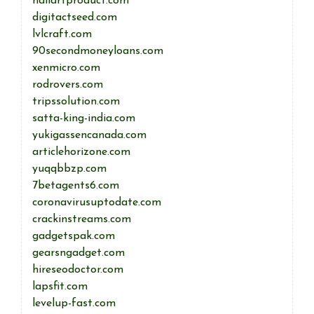
nailartproduct.com
digitactseed.com
lvlcraft.com
90secondmoneyloans.com
xenmicro.com
rodrovers.com
tripssolution.com
satta-king-india.com
yukigassencanada.com
articlehorizone.com
yuqqbbzp.com
7betagents6.com
coronavirusuptodate.com
crackinstreams.com
gadgetspak.com
gearsngadget.com
hireseodoctor.com
lapsfit.com
levelup-fast.com