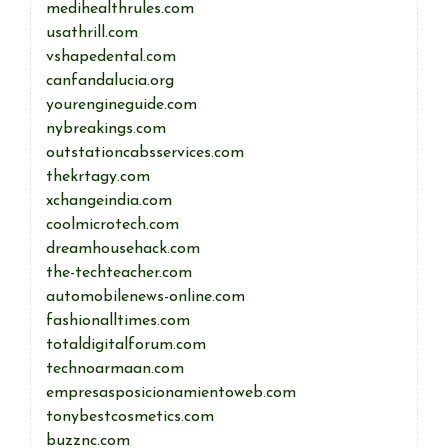
medihealthrules.com
usathrill.com
vshapedental.com
canfandalucia.org
yourengineguide.com
nybreakings.com
outstationcabsservices.com
thekrtagy.com
xchangeindia.com
coolmicrotech.com
dreamhousehack.com
the-techteacher.com
automobilenews-online.com
fashionalltimes.com
totaldigitalforum.com
technoarmaan.com
empresasposicionamientoweb.com
tonybestcosmetics.com
buzznc.com