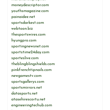
moneydescriptor.com
youthsmagazine.com
painaidee.net
sportsdarkest.com
webtoon.biz
thesportswires.com
hyungpro.com
sportingnewsnet.com
sportstime24day.com
sporteslive.com
theblingblingshields.com
pinkfrenchtipnails.com
newgamestv.com
sportsgallerys.com
sportsmirrors.net
datasports.net
atasehirescortu.net
engineeringtechub.com