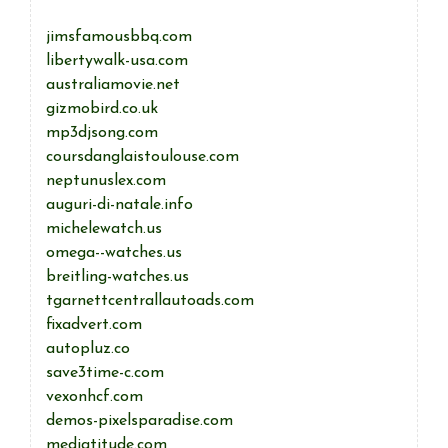
jimsfamousbbq.com
libertywalk-usa.com
australiamovie.net
gizmobird.co.uk
mp3djsong.com
coursdanglaistoulouse.com
neptunuslex.com
auguri-di-natale.info
michelewatch.us
omega--watches.us
breitling-watches.us
tgarnettcentrallautoads.com
fixadvert.com
autopluz.co
save3time-c.com
vexonhcf.com
demos-pixelsparadise.com
mediatitude.com