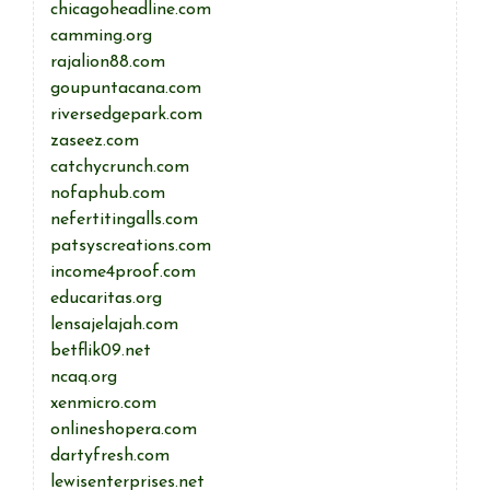
chicagoheadline.com
camming.org
rajalion88.com
goupuntacana.com
riversedgepark.com
zaseez.com
catchycrunch.com
nofaphub.com
nefertitingalls.com
patsyscreations.com
income4proof.com
educaritas.org
lensajelajah.com
betflik09.net
ncaq.org
xenmicro.com
onlineshopera.com
dartyfresh.com
lewisenterprises.net