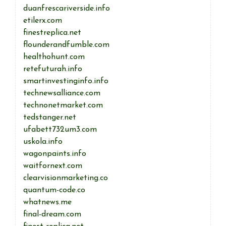
duanfrescariverside.info
etilerx.com
finestreplica.net
flounderandfumble.com
healthohunt.com
retefuturah.info
smartinvestinginfo.info
technewsalliance.com
technonetmarket.com
tedstanger.net
ufabett732um3.com
uskola.info
wagonpaints.info
waitfornext.com
clearvisionmarketing.co
quantum-code.co
whatnews.me
final-dream.com