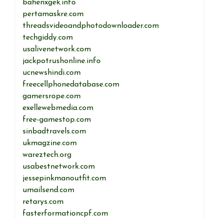
bahenxgek.info
pertamaskre.com
threadsvideoandphotodownloader.com
techgiddy.com
usalivenetwork.com
jackpotrushonline.info
ucnewshindi.com
freecellphonedatabase.com
gamersrope.com
exellewebmedia.com
free-gamestop.com
sinbadtravels.com
ukmagzine.com
wareztech.org
usabestnetwork.com
jessepinkmanoutfit.com
umailsend.com
retarys.com
fasterformationcpf.com