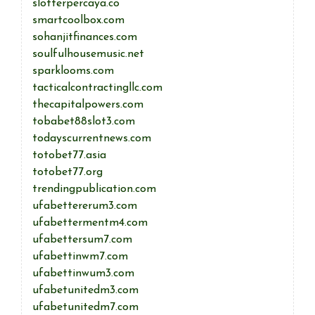
slotterpercaya.co
smartcoolbox.com
sohanjitfinances.com
soulfulhousemusic.net
sparklooms.com
tacticalcontractingllc.com
thecapitalpowers.com
tobabet88slot3.com
todayscurrentnews.com
totobet77.asia
totobet77.org
trendingpublication.com
ufabettererum3.com
ufabettermentm4.com
ufabettersum7.com
ufabettinwm7.com
ufabettinwum3.com
ufabetunitedm3.com
ufabetunitedm7.com