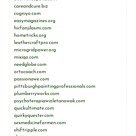
careandcure.biz
cogniyo.com
easymagazines.org
hirfanjilasmi.com
hometricks.org
leathercraftpro.com
microgridpower.org
mixiqo.com
needglobe.com
ortocoach.com
passionawe.com
pittsburghpaintingprofessionals.com
plumberryworks.com
psychoterapiawioletanowak.com
quickultimate.com
quirkyquester.com
sexmedicineformen.com
shiftripple.com