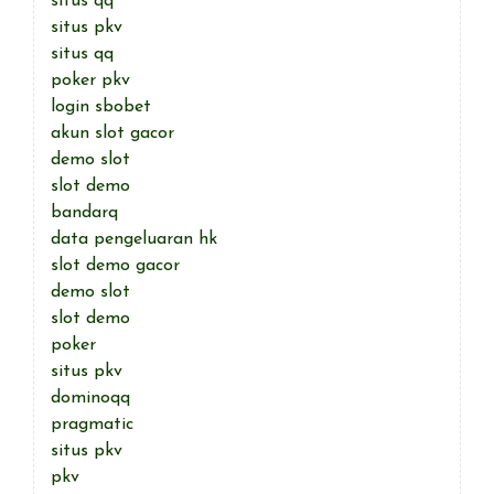
situs qq
situs pkv
situs qq
poker pkv
login sbobet
akun slot gacor
demo slot
slot demo
bandarq
data pengeluaran hk
slot demo gacor
demo slot
slot demo
poker
situs pkv
dominoqq
pragmatic
situs pkv
pkv