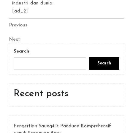
industri dan dunia.
[ad_2]
Post
Previous
Previous
Post
navigation
Next
Next
Post
Search
Search
Recent posts
Pengertian Saung4D: Panduan Komprehensif