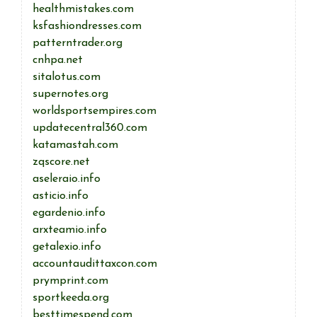
healthmistakes.com
ksfashiondresses.com
patterntrader.org
cnhpa.net
sitalotus.com
supernotes.org
worldsportsempires.com
updatecentral360.com
katamastah.com
zqscore.net
aseleraio.info
asticio.info
egardenio.info
arxteamio.info
getalexio.info
accountaudittaxcon.com
prymprint.com
sportkeeda.org
besttimespend.com