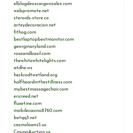
elblogdeoscargonzalez.com
webpromote.net
steroids-store.co
arteydecoracion.net
fithog.com
bestlaptopbestmonitor.com
georginaryland.com
roseandbasil.com
thewhitewhitelights.com
atdhe.ws
heckrodtwetland.org
halfheardinthestillness.com
mybestmassagechair.com
ericreed.net
fluxetine.com
mobilecasino8760.com
betqq3.net
casinoloans5.us
CasinoAuction.us