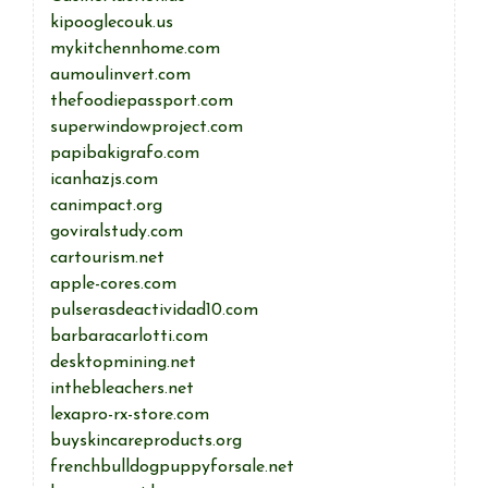
kipooglecouk.us
mykitchennhome.com
aumoulinvert.com
thefoodiepassport.com
superwindowproject.com
papibakigrafo.com
icanhazjs.com
canimpact.org
goviralstudy.com
cartourism.net
apple-cores.com
pulserasdeactividad10.com
barbaracarlotti.com
desktopmining.net
inthebleachers.net
lexapro-rx-store.com
buyskincareproducts.org
frenchbulldogpuppyforsale.net