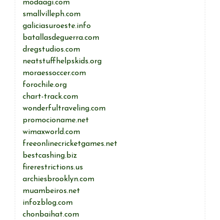
modaagi.com
smallvilleph.com
galiciasuroeste.info
batallasdeguerra.com
dregstudios.com
neatstuffhelpskids.org
moraessoccer.com
forochile.org
chart-track.com
wonderfultraveling.com
promocioname.net
wimaxworld.com
freeonlinecricketgames.net
bestcashing.biz
firerestrictions.us
archiesbrooklyn.com
muambeiros.net
infozblog.com
chonbaihat.com