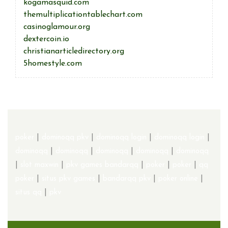
kogamasquid.com
themultiplicationtablechart.com
casinoglamour.org
dextercoin.io
christianarticledirectory.org
5homestyle.com
poker
|
dominoqq pkv
|
dominoqq login
|
dominoqq login
|
dominoqq
|
dominoqq
|
dominoqq
|
dominoqq
|
dominoqq
|
slot maxwin
|
pkv games bandarqq
|
poker
|
poker
|
qq
poker
|
situs pkv games
|
bandarqq pkv
|
poker online
|
situs qq
|
pkv