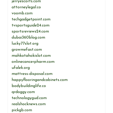
jerryescorts.com
attorneylegal.co
voomb.com
techgadgetpoint.com
tvsportsguide24.com
sportsreviews24.com
dubai360blog.com
lucky77slot.org
growmefast.com
mahkotahokislot.com
onlinecancerpharm.com
ufalek.org
mattress-disposal.com
happyflooringandcabinets.com
bodybuildinglife.co
qrdoggy.com
technologygud.com
realshocknews.com
pickgb.com