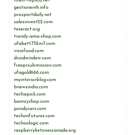
finest-replica.net
gestioneinh.info
prosportdaily.net
salesinvest22.com
teseract.org
trendy-ama-shop.com
ufabett732m7.com
visiofood.com
droidwindow.com
freeprsubmission.com
ufagold666.com
myinteriorblog.com
bnewsindia.com
techiepick.com
bamzyshop.com
pondycars.com
techonfutures.com
techoologic.com
raspberryketonescanada.org