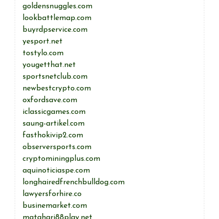
goldensnuggles.com
lookbattlemap.com
buyrdpservice.com
yesport.net
tostylo.com
yougetthat.net
sportsnetclub.com
newbestcrypto.com
oxfordsave.com
iclassicgames.com
saung-artikel.com
fasthokivip2.com
observersports.com
cryptominingplus.com
aquinoticiaspe.com
longhairedfrenchbulldog.com
lawyersforhire.co
businemarket.com
matahari88play.net