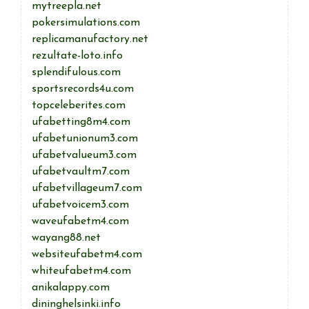
mytreepla.net
pokersimulations.com
replicamanufactory.net
rezultate-loto.info
splendifulous.com
sportsrecords4u.com
topceleberites.com
ufabetting8m4.com
ufabetunionum3.com
ufabetvalueum3.com
ufabetvaultm7.com
ufabetvillageum7.com
ufabetvoicem3.com
waveufabetm4.com
wayang88.net
websiteufabetm4.com
whiteufabetm4.com
anikalappy.com
dininghelsinki.info