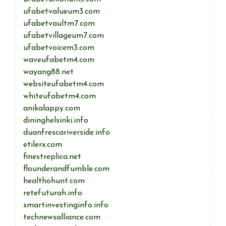
ufabetvalueum3.com
ufabetvaultm7.com
ufabetvillageum7.com
ufabetvoicem3.com
waveufabetm4.com
wayang88.net
websiteufabetm4.com
whiteufabetm4.com
anikalappy.com
dininghelsinki.info
duanfrescariverside.info
etilerx.com
finestreplica.net
flounderandfumble.com
healthohunt.com
retefuturah.info
smartinvestinginfo.info
technewsalliance.com