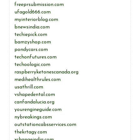
freeprsubmission.com
ufagold666.com
myinteriorblog.com
bnewsindia.com
techiepick.com
bamzyshop.com
pondycars.com
techonfutures.com
techoologic.com
raspberryketonescanada.org
medihealthrules.com
usathrill.com
vshapedental.com
canfandalucia.org
yourengineguide.com
nybreakings.com
outstationcabsservices.com
thekrtagy.com
xchangeindia.com