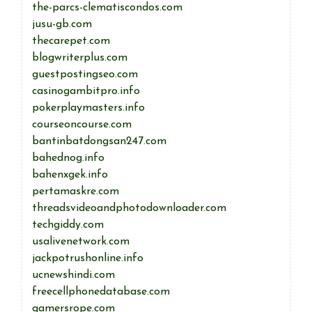
the-parcs-clematiscondos.com
jusu-gb.com
thecarepet.com
blogwriterplus.com
guestpostingseo.com
casinogambitpro.info
pokerplaymasters.info
courseoncourse.com
bantinbatdongsan247.com
bahednog.info
bahenxgek.info
pertamaskre.com
threadsvideoandphotodownloader.com
techgiddy.com
usalivenetwork.com
jackpotrushonline.info
ucnewshindi.com
freecellphonedatabase.com
gamersrope.com