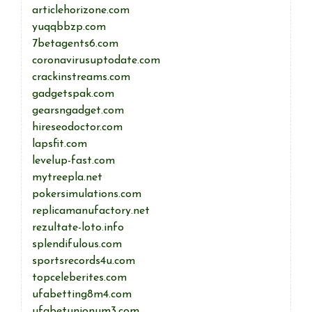
articlehorizone.com
yuqqbbzp.com
7betagents6.com
coronavirusuptodate.com
crackinstreams.com
gadgetspak.com
gearsngadget.com
hireseodoctor.com
lapsfit.com
levelup-fast.com
mytreepla.net
pokersimulations.com
replicamanufactory.net
rezultate-loto.info
splendifulous.com
sportsrecords4u.com
topceleberites.com
ufabetting8m4.com
ufabetunionum3.com