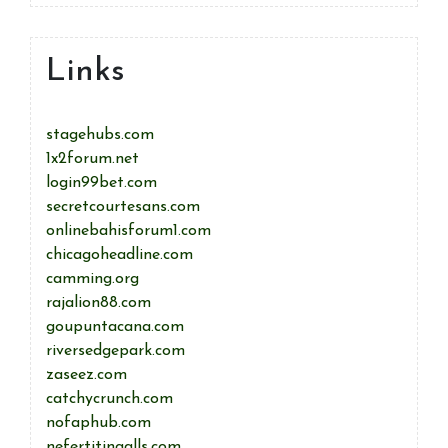
Links
stagehubs.com
1x2forum.net
login99bet.com
secretcourtesans.com
onlinebahisforum1.com
chicagoheadline.com
camming.org
rajalion88.com
goupuntacana.com
riversedgepark.com
zaseez.com
catchycrunch.com
nofaphub.com
nefertitingalls.com