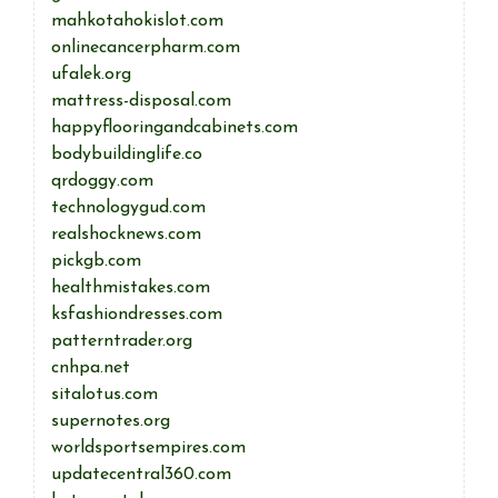
mahkotahokislot.com
onlinecancerpharm.com
ufalek.org
mattress-disposal.com
happyflooringandcabinets.com
bodybuildinglife.co
qrdoggy.com
technologygud.com
realshocknews.com
pickgb.com
healthmistakes.com
ksfashiondresses.com
patterntrader.org
cnhpa.net
sitalotus.com
supernotes.org
worldsportsempires.com
updatecentral360.com