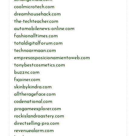
coolmicrotech.com
dreamhousehack.com
the-techteacher.com
automobilenews-online.com
fashionalltimes.com
totaldigitalforum.com
technoarmaan.com
empresasposicionamientoweb.com
tonybestcosmetics.com
buzznc.com
fxjoiner.com
skinbykindra.com
alltherageface.com
codenational.com
progameexplorer.com
rockislandroastery.com
directselling-pro.com
revenuealarm.com