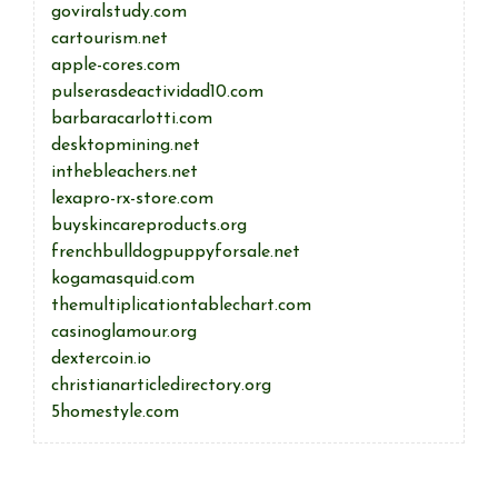
goviralstudy.com
cartourism.net
apple-cores.com
pulserasdeactividad10.com
barbaracarlotti.com
desktopmining.net
inthebleachers.net
lexapro-rx-store.com
buyskincareproducts.org
frenchbulldogpuppyforsale.net
kogamasquid.com
themultiplicationtablechart.com
casinoglamour.org
dextercoin.io
christianarticledirectory.org
5homestyle.com