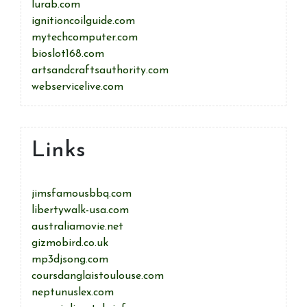
lurab.com
ignitioncoilguide.com
mytechcomputer.com
bioslot168.com
artsandcraftsauthority.com
webservicelive.com
Links
jimsfamousbbq.com
libertywalk-usa.com
australiamovie.net
gizmobird.co.uk
mp3djsong.com
coursdanglaistoulouse.com
neptunuslex.com