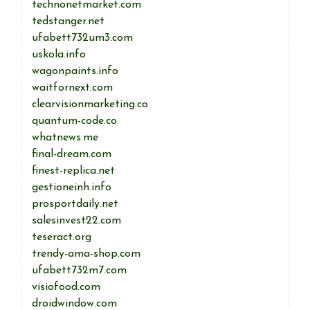
technonetmarket.com
tedstanger.net
ufabett732um3.com
uskola.info
wagonpaints.info
waitfornext.com
clearvisionmarketing.co
quantum-code.co
whatnews.me
final-dream.com
finest-replica.net
gestioneinh.info
prosportdaily.net
salesinvest22.com
teseract.org
trendy-ama-shop.com
ufabett732m7.com
visiofood.com
droidwindow.com