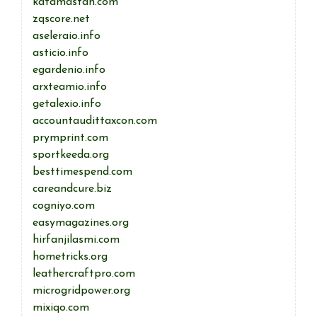
katamastah.com
zqscore.net
aseleraio.info
asticio.info
egardenio.info
arxteamio.info
getalexio.info
accountaudittaxcon.com
prymprint.com
sportkeeda.org
besttimespend.com
careandcure.biz
cogniyo.com
easymagazines.org
hirfanjilasmi.com
hometricks.org
leathercraftpro.com
microgridpower.org
mixiqo.com