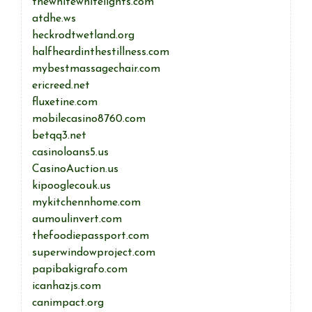
thewhitewhitelights.com
atdhe.ws
heckrodtwetland.org
halfheardinthestillness.com
mybestmassagechair.com
ericreed.net
fluxetine.com
mobilecasino8760.com
betqq3.net
casinoloans5.us
CasinoAuction.us
kipooglecouk.us
mykitchennhome.com
aumoulinvert.com
thefoodiepassport.com
superwindowproject.com
papibakigrafo.com
icanhazjs.com
canimpact.org