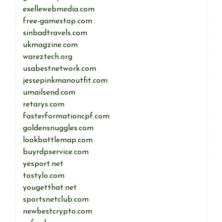
exellewebmedia.com
free-gamestop.com
sinbadtravels.com
ukmagzine.com
wareztech.org
usabestnetwork.com
jessepinkmanoutfit.com
umailsend.com
retarys.com
fasterformationcpf.com
goldensnuggles.com
lookbattlemap.com
buyrdpservice.com
yesport.net
tostylo.com
yougetthat.net
sportsnetclub.com
newbestcrypto.com