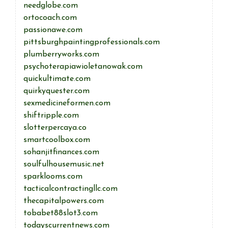
needglobe.com
ortocoach.com
passionawe.com
pittsburghpaintingprofessionals.com
plumberryworks.com
psychoterapiawioletanowak.com
quickultimate.com
quirkyquester.com
sexmedicineformen.com
shiftripple.com
slotterpercaya.co
smartcoolbox.com
sohanjitfinances.com
soulfulhousemusic.net
sparklooms.com
tacticalcontractingllc.com
thecapitalpowers.com
tobabet88slot3.com
todayscurrentnews.com