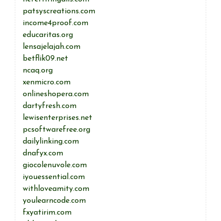
patsyscreations.com
income4proof.com
educaritas.org
lensajelajah.com
betflik09.net
ncaq.org
xenmicro.com
onlineshopera.com
dartyfresh.com
lewisenterprises.net
pcsoftwarefree.org
dailylinking.com
dnafyx.com
giocolenuvole.com
iyouessential.com
withloveamity.com
youlearncode.com
fxyatirim.com