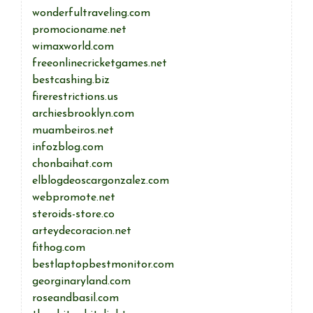
wonderfultraveling.com
promocioname.net
wimaxworld.com
freeonlinecricketgames.net
bestcashing.biz
firerestrictions.us
archiesbrooklyn.com
muambeiros.net
infozblog.com
chonbaihat.com
elblogdeoscargonzalez.com
webpromote.net
steroids-store.co
arteydecoracion.net
fithog.com
bestlaptopbestmonitor.com
georginaryland.com
roseandbasil.com