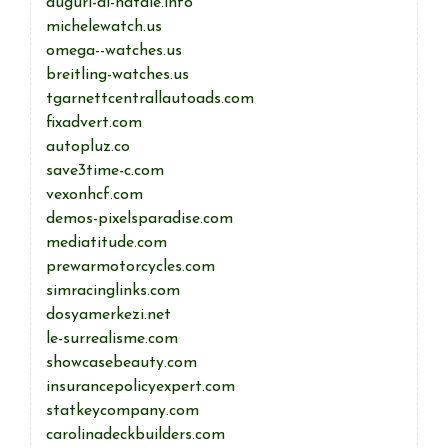
auguri-di-natale.info
michelewatch.us
omega--watches.us
breitling-watches.us
tgarnettcentrallautoads.com
fixadvert.com
autopluz.co
save3time-c.com
vexonhcf.com
demos-pixelsparadise.com
mediatitude.com
prewarmotorcycles.com
simracinglinks.com
dosyamerkezi.net
le-surrealisme.com
showcasebeauty.com
insurancepolicyexpert.com
statkeycompany.com
carolinadeckbuilders.com