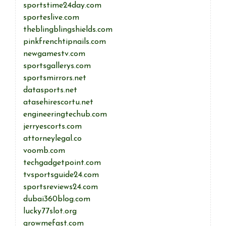
sportstime24day.com
sporteslive.com
theblingblingshields.com
pinkfrenchtipnails.com
newgamestv.com
sportsgallerys.com
sportsmirrors.net
datasports.net
atasehirescortu.net
engineeringtechub.com
jerryescorts.com
attorneylegal.co
voomb.com
techgadgetpoint.com
tvsportsguide24.com
sportsreviews24.com
dubai360blog.com
lucky77slot.org
growmefast.com