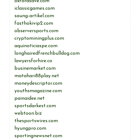
oxfordsave.com
iclassicgames.com
saung-artikel.com
fasthokivip2.com
observersports.com
cryptominingplus.com
aquinoticiaspe.com
longhairedfrenchbulldog.com
lawyersforhire.co
businemarket.com
matahari88play.net
moneydescriptor.com
youthsmagazine.com
painaidee.net
sportsdarkest.com
webtoon.biz
thesportswires.com
hyungpro.com
sportingnewsnet.com