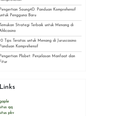
Pengertian Saung4D: Panduan Komprehensif
untuk Pengguna Baru
Temukan Strategi Terbaik untuk Menang di
Ahlicasino
10 Tips Teratas untuk Menang di Juruscasino:
Panduan Komprehensif
Pengertian Plisbet: Penjelasan Manfaat dan
Fitur
Links
gaple
situs qq
situs pkv