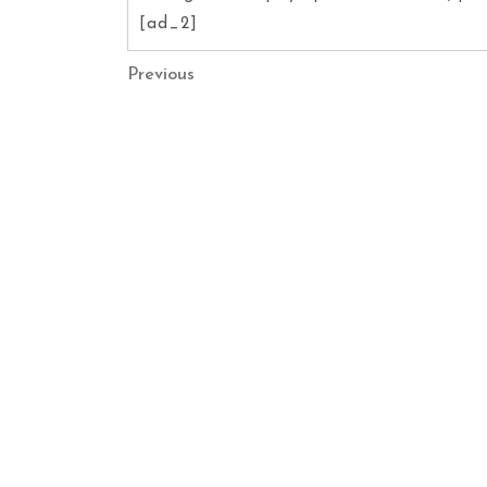
[ad_2]
Post
Previous
Previous
Post
navigation