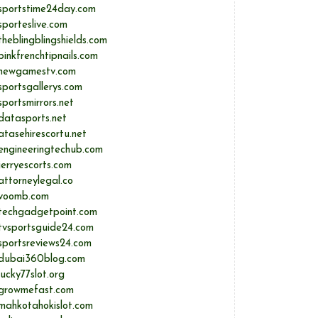
sportstime24day.com
sporteslive.com
theblingblingshields.com
pinkfrenchtipnails.com
newgamestv.com
sportsgallerys.com
sportsmirrors.net
datasports.net
atasehirescortu.net
engineeringtechub.com
jerryescorts.com
attorneylegal.co
voomb.com
techgadgetpoint.com
tvsportsguide24.com
sportsreviews24.com
dubai360blog.com
lucky77slot.org
growmefast.com
mahkotahokislot.com