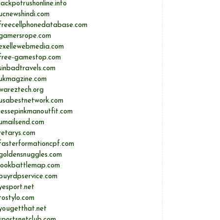
jackpotrushonline.info
ucnewshindi.com
freecellphonedatabase.com
gamersrope.com
exellewebmedia.com
free-gamestop.com
sinbadtravels.com
ukmagzine.com
wareztech.org
usabestnetwork.com
jessepinkmanoutfit.com
umailsend.com
retarys.com
fasterformationcpf.com
goldensnuggles.com
lookbattlemap.com
buyrdpservice.com
yesport.net
tostylo.com
yougetthat.net
sportsnetclub.com