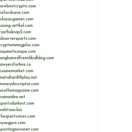
newbestcrypto.com
oxfordsave.com
iclassicgames.com
saung-artikel.com
fasthokivip2.com
observersports.com
cryptominingplus.com
aquinoticiaspe.com
longhairedfrenchbulldog.com
lawyersforhire.co
businemarket.com
matahari88play.net
moneydescriptor.com
youthsmagazine.com
painaidee.net
sportsdarkest.com
webtoon.biz
thesportswires.com
hyungpro.com
sportingnewsnet.com