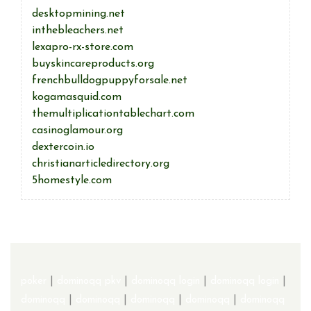
desktopmining.net
inthebleachers.net
lexapro-rx-store.com
buyskincareproducts.org
frenchbulldogpuppyforsale.net
kogamasquid.com
themultiplicationtablechart.com
casinoglamour.org
dextercoin.io
christianarticledirectory.org
5homestyle.com
poker
|
dominoqq pkv
|
dominoqq login
|
dominoqq login
|
dominoqq
|
dominoqq
|
dominoqq
|
dominoqq
|
dominoqq