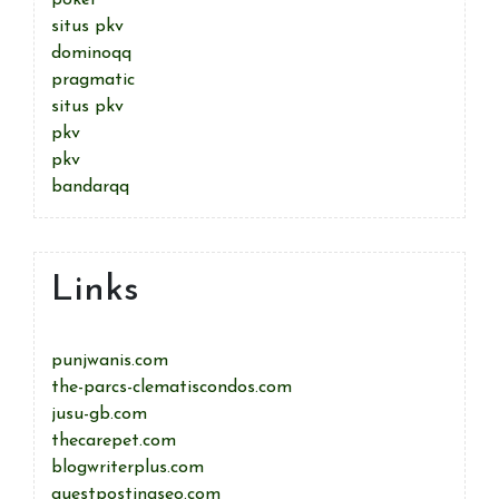
poker
situs pkv
dominoqq
pragmatic
situs pkv
pkv
pkv
bandarqq
Links
punjwanis.com
the-parcs-clematiscondos.com
jusu-gb.com
thecarepet.com
blogwriterplus.com
guestpostingseo.com