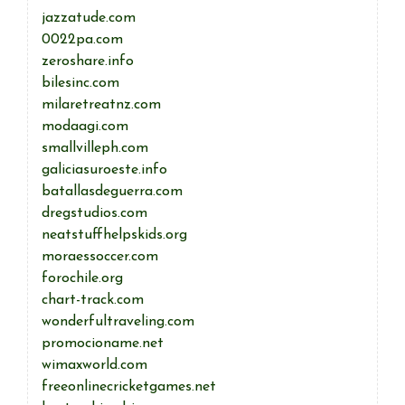
jazzatude.com
0022pa.com
zeroshare.info
bilesinc.com
milaretreatnz.com
modaagi.com
smallvilleph.com
galiciasuroeste.info
batallasdeguerra.com
dregstudios.com
neatstuffhelpskids.org
moraessoccer.com
forochile.org
chart-track.com
wonderfultraveling.com
promocioname.net
wimaxworld.com
freeonlinecricketgames.net