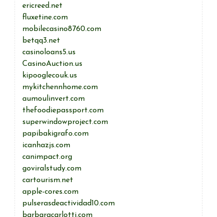
ericreed.net
fluxetine.com
mobilecasino8760.com
betqq3.net
casinoloans5.us
CasinoAuction.us
kipooglecouk.us
mykitchennhome.com
aumoulinvert.com
thefoodiepassport.com
superwindowproject.com
papibakigrafo.com
icanhazjs.com
canimpact.org
goviralstudy.com
cartourism.net
apple-cores.com
pulserasdeactividad10.com
barbaracarlotti.com