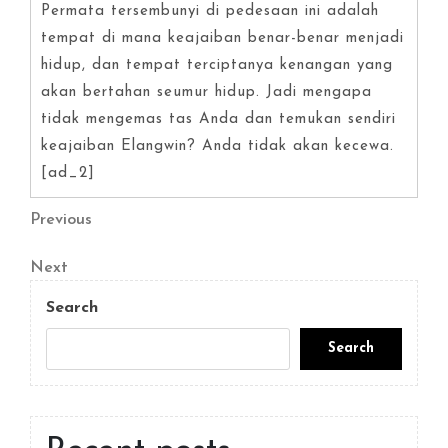
Permata tersembunyi di pedesaan ini adalah
tempat di mana keajaiban benar-benar menjadi
hidup, dan tempat terciptanya kenangan yang
akan bertahan seumur hidup. Jadi mengapa
tidak mengemas tas Anda dan temukan sendiri
keajaiban Elangwin? Anda tidak akan kecewa.
[ad_2]
Post
Previous
Previous
Post
navigation
Next
Next
Post
Search
Search