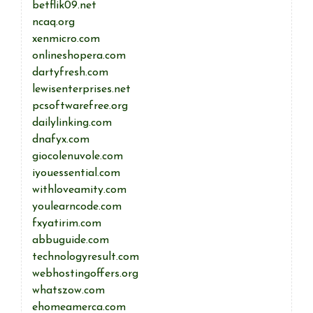
betflik09.net
ncaq.org
xenmicro.com
onlineshopera.com
dartyfresh.com
lewisenterprises.net
pcsoftwarefree.org
dailylinking.com
dnafyx.com
giocolenuvole.com
iyouessential.com
withloveamity.com
youlearncode.com
fxyatirim.com
abbuguide.com
technologyresult.com
webhostingoffers.org
whatszow.com
ehomeamerca.com