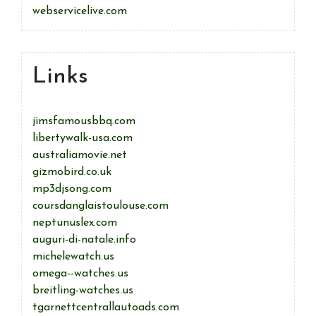
webservicelive.com
Links
jimsfamousbbq.com
libertywalk-usa.com
australiamovie.net
gizmobird.co.uk
mp3djsong.com
coursdanglaistoulouse.com
neptunuslex.com
auguri-di-natale.info
michelewatch.us
omega--watches.us
breitling-watches.us
tgarnettcentrallautoads.com