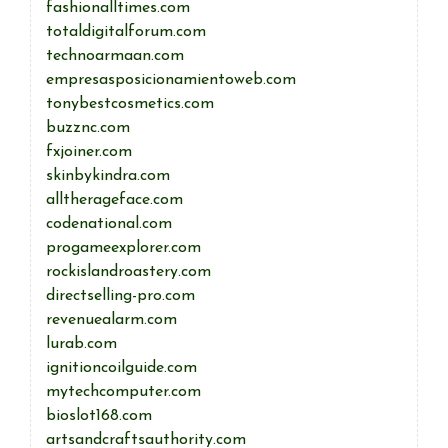
fashionalltimes.com
totaldigitalforum.com
technoarmaan.com
empresasposicionamientoweb.com
tonybestcosmetics.com
buzznc.com
fxjoiner.com
skinbykindra.com
alltherageface.com
codenational.com
progameexplorer.com
rockislandroastery.com
directselling-pro.com
revenuealarm.com
lurab.com
ignitioncoilguide.com
mytechcomputer.com
bioslot168.com
artsandcraftsauthority.com