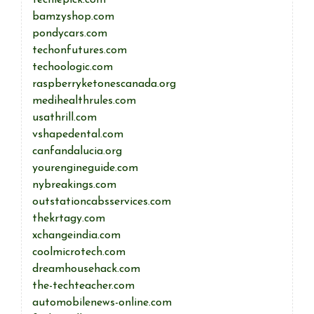
techiepick.com
bamzyshop.com
pondycars.com
techonfutures.com
techoologic.com
raspberryketonescanada.org
medihealthrules.com
usathrill.com
vshapedental.com
canfandalucia.org
yourengineguide.com
nybreakings.com
outstationcabsservices.com
thekrtagy.com
xchangeindia.com
coolmicrotech.com
dreamhousehack.com
the-techteacher.com
automobilenews-online.com