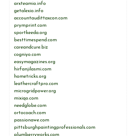
arxteamio.info
getalexio.info
accountaudittaxcon.com
prymprint.com
sportkeeda.org
besttimespend.com
careandcure.biz
cogniyo.com
easymagazines.org
hirfanjilasmi.com
hometricks.org
leathercraftpro.com
microgridpower.org
mixiqo.com
needglobe.com
ortocoach.com
passionawe.com
pittsburghpaintingprofessionals.com
plumberryworks.com