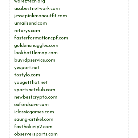
wareztech.org
usabestnetwork.com
jessepinkmanoutfit.com
umailsend.com
retarys.com
fasterformationcpf.com
goldensnuggles.com
lookbattlemap.com
buyrdpservice.com
yesport.net
tostylo.com
yougetthat.net
sportsnetclub.com
newbestcrypto.com
oxfordsave.com
iclassicgames.com
saung-artikel.com
fasthokivip2.com
observersports.com