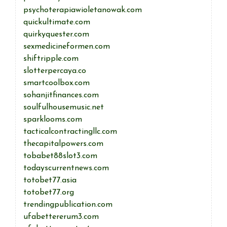
psychoterapiawioletanowak.com
quickultimate.com
quirkyquester.com
sexmedicineformen.com
shiftripple.com
slotterpercaya.co
smartcoolbox.com
sohanjitfinances.com
soulfulhousemusic.net
sparklooms.com
tacticalcontractingllc.com
thecapitalpowers.com
tobabet88slot3.com
todayscurrentnews.com
totobet77.asia
totobet77.org
trendingpublication.com
ufabettererum3.com