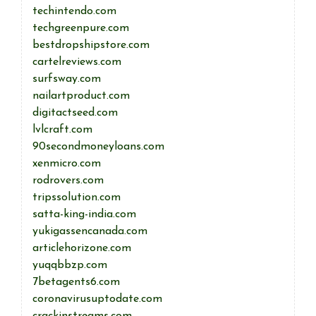
techintendo.com
techgreenpure.com
bestdropshipstore.com
cartelreviews.com
surfsway.com
nailartproduct.com
digitactseed.com
lvlcraft.com
90secondmoneyloans.com
xenmicro.com
rodrovers.com
tripssolution.com
satta-king-india.com
yukigassencanada.com
articlehorizone.com
yuqqbbzp.com
7betagents6.com
coronavirusuptodate.com