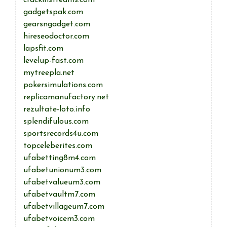
crackinstreams.com
gadgetspak.com
gearsngadget.com
hireseodoctor.com
lapsfit.com
levelup-fast.com
mytreepla.net
pokersimulations.com
replicamanufactory.net
rezultate-loto.info
splendifulous.com
sportsrecords4u.com
topceleberites.com
ufabetting8m4.com
ufabetunionum3.com
ufabetvalueum3.com
ufabetvaultm7.com
ufabetvillageum7.com
ufabetvoicem3.com