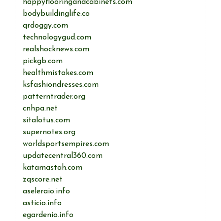
happyflooringandcabinets.com
bodybuildinglife.co
qrdoggy.com
technologygud.com
realshocknews.com
pickgb.com
healthmistakes.com
ksfashiondresses.com
patterntrader.org
cnhpa.net
sitalotus.com
supernotes.org
worldsportsempires.com
updatecentral360.com
katamastah.com
zqscore.net
aseleraio.info
asticio.info
egardenio.info