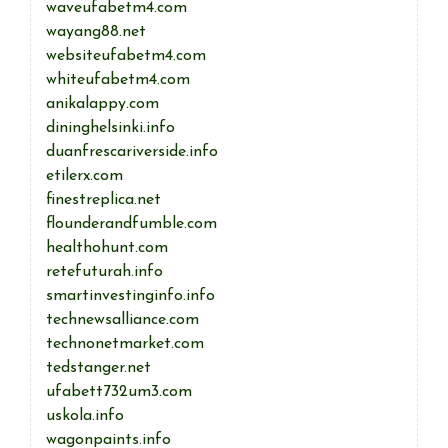
waveufabetm4.com
wayang88.net
websiteufabetm4.com
whiteufabetm4.com
anikalappy.com
dininghelsinki.info
duanfrescariverside.info
etilerx.com
finestreplica.net
flounderandfumble.com
healthohunt.com
retefuturah.info
smartinvestinginfo.info
technewsalliance.com
technonetmarket.com
tedstanger.net
ufabett732um3.com
uskola.info
wagonpaints.info