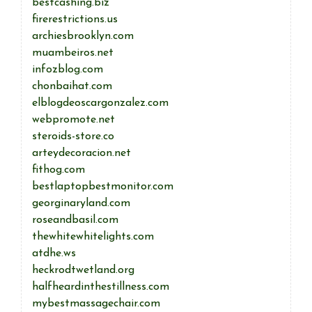
bestcashing.biz
firerestrictions.us
archiesbrooklyn.com
muambeiros.net
infozblog.com
chonbaihat.com
elblogdeoscargonzalez.com
webpromote.net
steroids-store.co
arteydecoracion.net
fithog.com
bestlaptopbestmonitor.com
georginaryland.com
roseandbasil.com
thewhitewhitelights.com
atdhe.ws
heckrodtwetland.org
halfheardinthestillness.com
mybestmassagechair.com