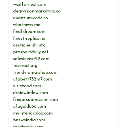
waitfornext.com
clearvisionmarketing.co
quantum-code.co
whatnews.me
final-dream.com
finest-replica.net
gestioneinh.info
prosportdaily.net
salesinvest22.com
teseract.org
trendy-ama-shop.com
ufabett732m7.com
visiofood.com
droidwindow.com
freeprsubmission.com
ufagold666.com
myinteriorblog.com
bnewsindia.com