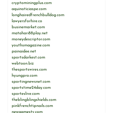
cryptominingplus.com
aquinoticiaspe.com
longhairedfrenchbulldog.com
lawyersforhire.co
businemarket.com
matahari88play.net
moneydescriptor.com
youthsmagazine.com
painaidee.net
sportsdarkest.com
webtoon.biz
thesportswires.com
hyungpro.com
sportingnewsnet.com
sportstime24day.com
sporteslive.com
theblingblingshields.com
pinkfrenchtipnails.com
newgamestv.com