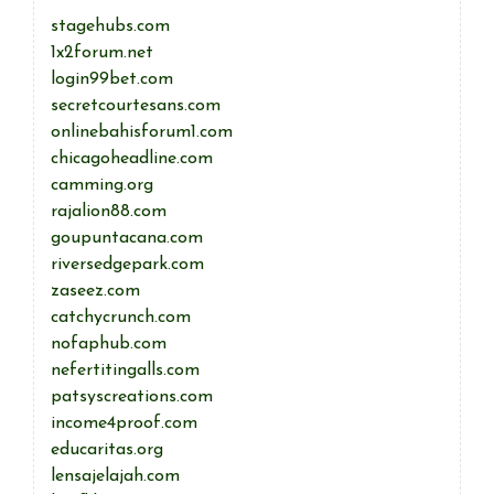
stagehubs.com
1x2forum.net
login99bet.com
secretcourtesans.com
onlinebahisforum1.com
chicagoheadline.com
camming.org
rajalion88.com
goupuntacana.com
riversedgepark.com
zaseez.com
catchycrunch.com
nofaphub.com
nefertitingalls.com
patsyscreations.com
income4proof.com
educaritas.org
lensajelajah.com