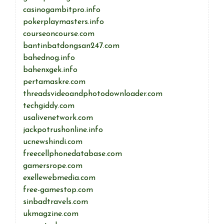
casinogambitpro.info
pokerplaymasters.info
courseoncourse.com
bantinbatdongsan247.com
bahednog.info
bahenxgek.info
pertamaskre.com
threadsvideoandphotodownloader.com
techgiddy.com
usalivenetwork.com
jackpotrushonline.info
ucnewshindi.com
freecellphonedatabase.com
gamersrope.com
exellewebmedia.com
free-gamestop.com
sinbadtravels.com
ukmagzine.com