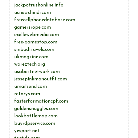
jackpotrushonline.info
ucnewshindi.com
freecellphonedatabase.com
gamersrope.com
exellewebmedia.com
free-gamestop.com
sinbadtravels.com
ukmagzine.com
wareztech.org
usabestnetwork.com
jessepinkmanoutfit.com
umailsend.com
retarys.com
fasterformationcpf.com
goldensnuggles.com
lookbattlemap.com
buyrdpservice.com
yesport.net