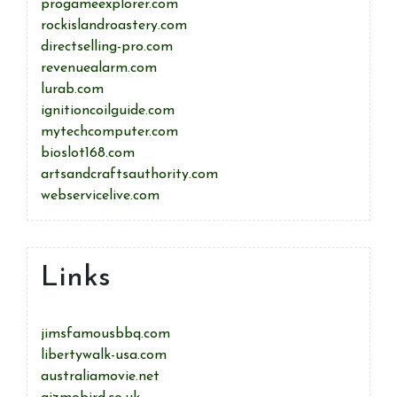
progameexplorer.com
rockislandroastery.com
directselling-pro.com
revenuealarm.com
lurab.com
ignitioncoilguide.com
mytechcomputer.com
bioslot168.com
artsandcraftsauthority.com
webservicelive.com
Links
jimsfamousbbq.com
libertywalk-usa.com
australiamovie.net