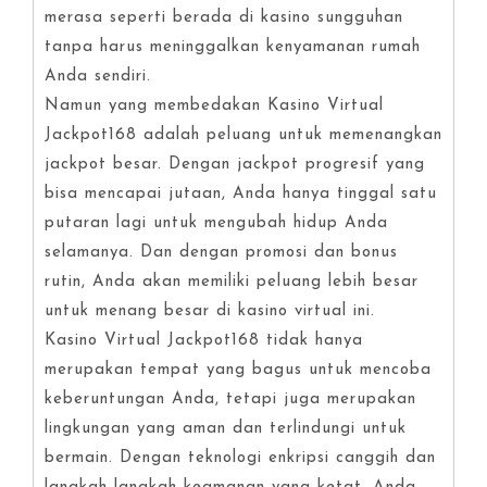
merasa seperti berada di kasino sungguhan
tanpa harus meninggalkan kenyamanan rumah
Anda sendiri.
Namun yang membedakan Kasino Virtual
Jackpot168 adalah peluang untuk memenangkan
jackpot besar. Dengan jackpot progresif yang
bisa mencapai jutaan, Anda hanya tinggal satu
putaran lagi untuk mengubah hidup Anda
selamanya. Dan dengan promosi dan bonus
rutin, Anda akan memiliki peluang lebih besar
untuk menang besar di kasino virtual ini.
Kasino Virtual Jackpot168 tidak hanya
merupakan tempat yang bagus untuk mencoba
keberuntungan Anda, tetapi juga merupakan
lingkungan yang aman dan terlindungi untuk
bermain. Dengan teknologi enkripsi canggih dan