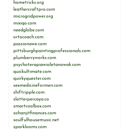
hometricks.org
leathercraftpro.com
microgridpower.org
mixiqo.com
needglobe.com
ortocoach.com
passionawe.com
pittsburghpaintingprofessionals.com
plumberryworks.com
psychoterapiawioletanowak.com
quickultimate.com
quirkyquester.com
sexmedicineformen.com
shiftripple.com
slotterpercaya.co
smartcoolbox.com
sohanjitfinances.com
soulfulhousemusic.net
sparklooms.com