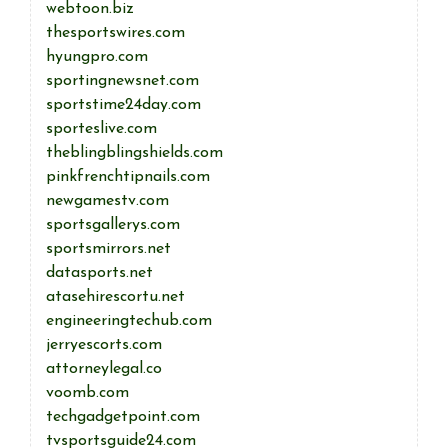
webtoon.biz
thesportswires.com
hyungpro.com
sportingnewsnet.com
sportstime24day.com
sporteslive.com
theblingblingshields.com
pinkfrenchtipnails.com
newgamestv.com
sportsgallerys.com
sportsmirrors.net
datasports.net
atasehirescortu.net
engineeringtechub.com
jerryescorts.com
attorneylegal.co
voomb.com
techgadgetpoint.com
tvsportsguide24.com