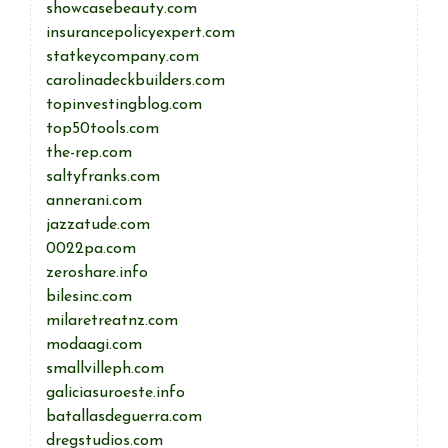
showcasebeauty.com
insurancepolicyexpert.com
statkeycompany.com
carolinadeckbuilders.com
topinvestingblog.com
top50tools.com
the-rep.com
saltyfranks.com
annerani.com
jazzatude.com
0022pa.com
zeroshare.info
bilesinc.com
milaretreatnz.com
modaagi.com
smallvilleph.com
galiciasuroeste.info
batallasdeguerra.com
dregstudios.com