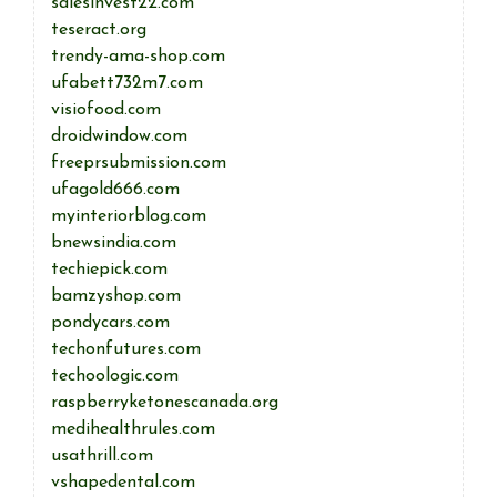
salesinvest22.com
teseract.org
trendy-ama-shop.com
ufabett732m7.com
visiofood.com
droidwindow.com
freeprsubmission.com
ufagold666.com
myinteriorblog.com
bnewsindia.com
techiepick.com
bamzyshop.com
pondycars.com
techonfutures.com
techoologic.com
raspberryketonescanada.org
medihealthrules.com
usathrill.com
vshapedental.com