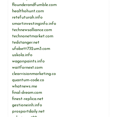
flounderandfumble.com
healthohunt.com
retefuturah.info
smartinvestinginfo.info
technewsalliance.com
technonetmarket.com
tedstanger.net
ufabett732um3.com
uskola.info
wagonpaints.info
waitfornext.com
clearvisionmarketing.co
quantum-code.co
whatnews.me
final-dream.com
finest-replica.net
gestioneinh.info
prosportdaily.net