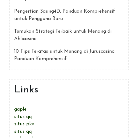
Pengertian Saung4D: Panduan Komprehensif
untuk Pengguna Baru
Temukan Strategi Terbaik untuk Menang di
Ahlicasino
10 Tips Teratas untuk Menang di Juruscasino:
Panduan Komprehensif
Links
gaple
situs qq
situs pkv
situs qq