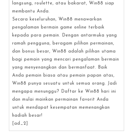
langsung, roulette, atau bakarat, Win88 siap
membantu Anda.
Secara keseluruhan, Win88 menawarkan
pengalaman bermain game online terbaik
kepada para pemain. Dengan antarmuka yang
ramah pengguna, beragam pilihan permainan,
dan bonus besar, Win88 adalah pilihan utama
bagi pemain yang mencari pengalaman bermain
yang menyenangkan dan bermanfaat. Baik
Anda pemain biasa atau pemain papan atas,
Win88 punya sesuatu untuk semua orang. Jadi
mengapa menunggu? Daftar ke Win88 hari ini
dan mulai mainkan permainan favorit Anda
untuk mendapat kesempatan memenangkan
hadiah besar!
[ad_2]