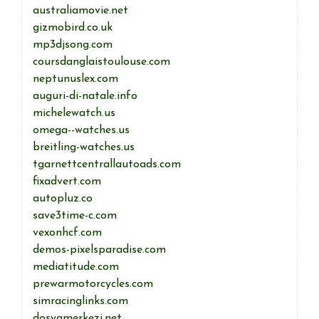
australiamovie.net
gizmobird.co.uk
mp3djsong.com
coursdanglaistoulouse.com
neptunuslex.com
auguri-di-natale.info
michelewatch.us
omega--watches.us
breitling-watches.us
tgarnettcentrallautoads.com
fixadvert.com
autopluz.co
save3time-c.com
vexonhcf.com
demos-pixelsparadise.com
mediatitude.com
prewarmotorcycles.com
simracinglinks.com
dosyamerkezi.net