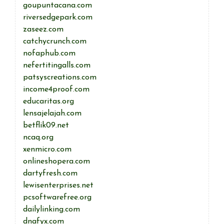
goupuntacana.com
riversedgepark.com
zaseez.com
catchycrunch.com
nofaphub.com
nefertitingalls.com
patsyscreations.com
income4proof.com
educaritas.org
lensajelajah.com
betflik09.net
ncaq.org
xenmicro.com
onlineshopera.com
dartyfresh.com
lewisenterprises.net
pcsoftwarefree.org
dailylinking.com
dnafyx.com