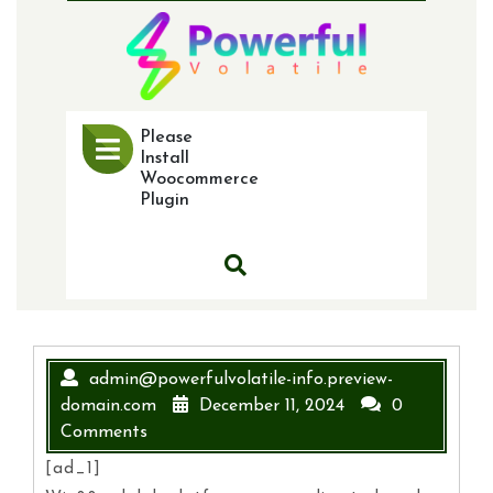
Skip
to
content
Open
Please
Menu
Install
Woocommerce
Plugin
admin@powerfulvolatile-info.preview-
domain.com
December 11, 2024
0
Comments
[ad_1]