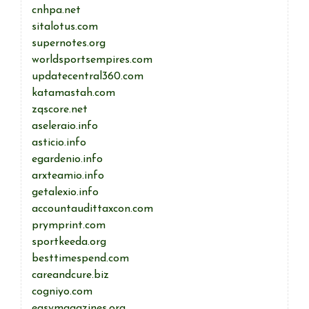
cnhpa.net
sitalotus.com
supernotes.org
worldsportsempires.com
updatecentral360.com
katamastah.com
zqscore.net
aseleraio.info
asticio.info
egardenio.info
arxteamio.info
getalexio.info
accountaudittaxcon.com
prymprint.com
sportkeeda.org
besttimespend.com
careandcure.biz
cogniyo.com
easymagazines.org