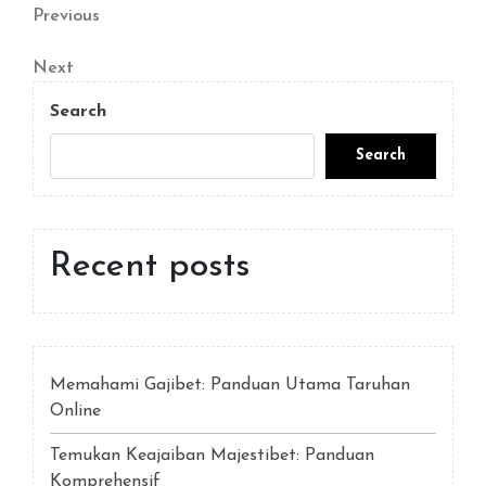
Post
Previous
Previous
Post
navigation
Next
Next
Post
Search
Search
Recent posts
Memahami Gajibet: Panduan Utama Taruhan
Online
Temukan Keajaiban Majestibet: Panduan
Komprehensif