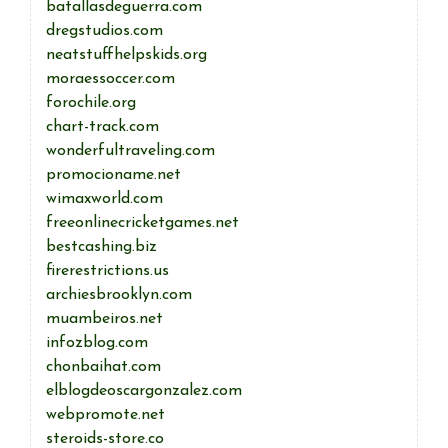
batallasdeguerra.com
dregstudios.com
neatstuffhelpskids.org
moraessoccer.com
forochile.org
chart-track.com
wonderfultraveling.com
promocioname.net
wimaxworld.com
freeonlinecricketgames.net
bestcashing.biz
firerestrictions.us
archiesbrooklyn.com
muambeiros.net
infozblog.com
chonbaihat.com
elblogdeoscargonzalez.com
webpromote.net
steroids-store.co