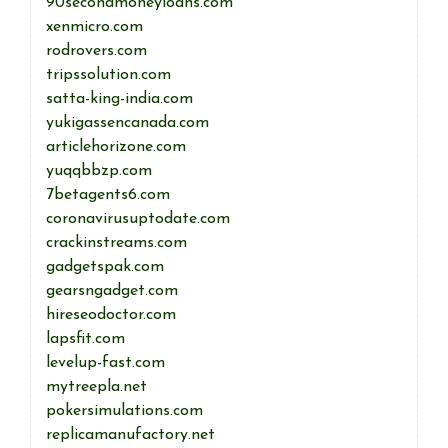
90secondmoneyloans.com
xenmicro.com
rodrovers.com
tripssolution.com
satta-king-india.com
yukigassencanada.com
articlehorizone.com
yuqqbbzp.com
7betagents6.com
coronavirusuptodate.com
crackinstreams.com
gadgetspak.com
gearsngadget.com
hireseodoctor.com
lapsfit.com
levelup-fast.com
mytreepla.net
pokersimulations.com
replicamanufactory.net