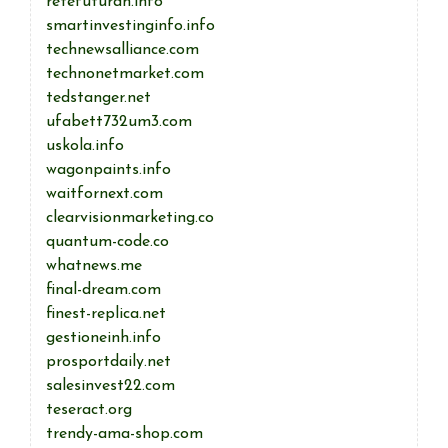
retefuturah.info
smartinvestinginfo.info
technewsalliance.com
technonetmarket.com
tedstanger.net
ufabett732um3.com
uskola.info
wagonpaints.info
waitfornext.com
clearvisionmarketing.co
quantum-code.co
whatnews.me
final-dream.com
finest-replica.net
gestioneinh.info
prosportdaily.net
salesinvest22.com
teseract.org
trendy-ama-shop.com