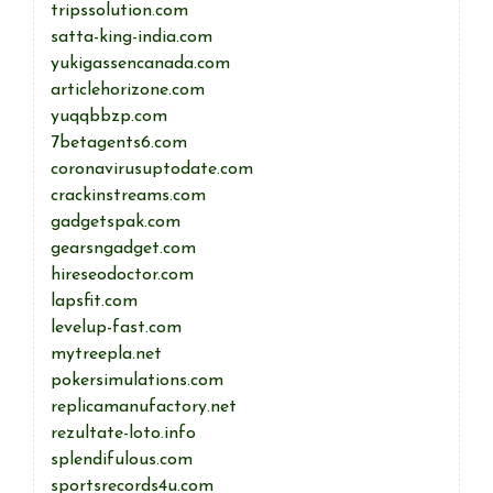
tripssolution.com
satta-king-india.com
yukigassencanada.com
articlehorizone.com
yuqqbbzp.com
7betagents6.com
coronavirusuptodate.com
crackinstreams.com
gadgetspak.com
gearsngadget.com
hireseodoctor.com
lapsfit.com
levelup-fast.com
mytreepla.net
pokersimulations.com
replicamanufactory.net
rezultate-loto.info
splendifulous.com
sportsrecords4u.com