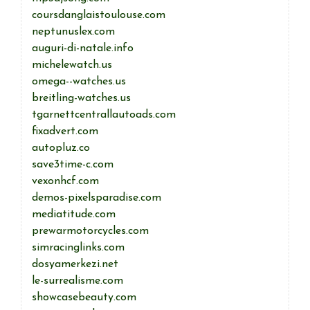
coursdanglaistoulouse.com
neptunuslex.com
auguri-di-natale.info
michelewatch.us
omega--watches.us
breitling-watches.us
tgarnettcentrallautoads.com
fixadvert.com
autopluz.co
save3time-c.com
vexonhcf.com
demos-pixelsparadise.com
mediatitude.com
prewarmotorcycles.com
simracinglinks.com
dosyamerkezi.net
le-surrealisme.com
showcasebeauty.com