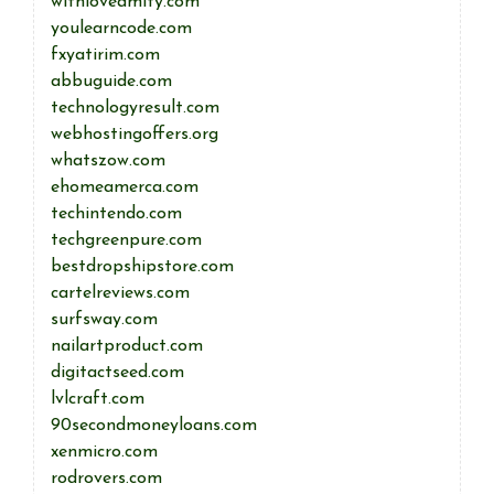
withloveamity.com
youlearncode.com
fxyatirim.com
abbuguide.com
technologyresult.com
webhostingoffers.org
whatszow.com
ehomeamerca.com
techintendo.com
techgreenpure.com
bestdropshipstore.com
cartelreviews.com
surfsway.com
nailartproduct.com
digitactseed.com
lvlcraft.com
90secondmoneyloans.com
xenmicro.com
rodrovers.com