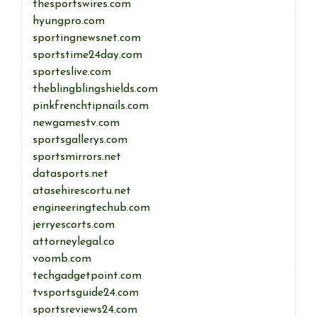
thesportswires.com
hyungpro.com
sportingnewsnet.com
sportstime24day.com
sporteslive.com
theblingblingshields.com
pinkfrenchtipnails.com
newgamestv.com
sportsgallerys.com
sportsmirrors.net
datasports.net
atasehirescortu.net
engineeringtechub.com
jerryescorts.com
attorneylegal.co
voomb.com
techgadgetpoint.com
tvsportsguide24.com
sportsreviews24.com