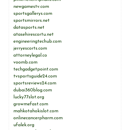
newgamestv.com
sportsgallerys.com
sportsmirrors.net
datasports.net
atasehirescortu.net
engineeringtechub.com
jerryescorts.com
attorneylegal.co
voomb.com
techgadgetpoint.com
tvsportsguide24.com
sportsreviews24.com
dubai360blog.com
lucky77slot.org
growmefast.com
mahkotahokislot.com
onlinecancerpharm.com
ufalek.org