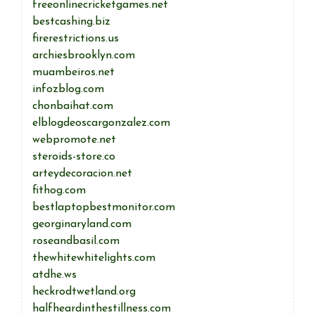
freeonlinecricketgames.net
bestcashing.biz
firerestrictions.us
archiesbrooklyn.com
muambeiros.net
infozblog.com
chonbaihat.com
elblogdeoscargonzalez.com
webpromote.net
steroids-store.co
arteydecoracion.net
fithog.com
bestlaptopbestmonitor.com
georginaryland.com
roseandbasil.com
thewhitewhitelights.com
atdhe.ws
heckrodtwetland.org
halfheardinthestillness.com