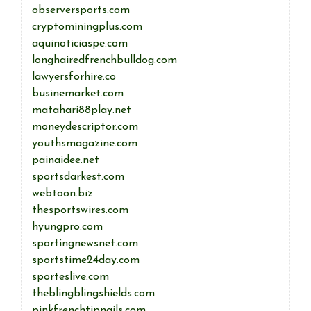
observersports.com
cryptominingplus.com
aquinoticiaspe.com
longhairedfrenchbulldog.com
lawyersforhire.co
businemarket.com
matahari88play.net
moneydescriptor.com
youthsmagazine.com
painaidee.net
sportsdarkest.com
webtoon.biz
thesportswires.com
hyungpro.com
sportingnewsnet.com
sportstime24day.com
sporteslive.com
theblingblingshields.com
pinkfrenchtipnails.com