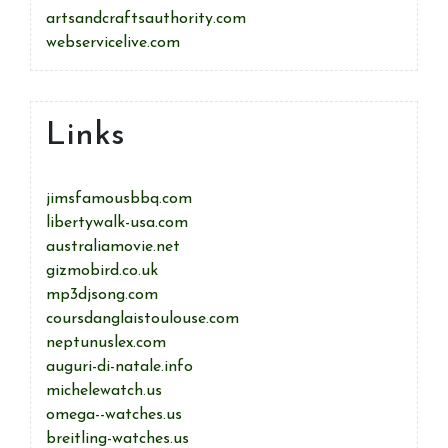
artsandcraftsauthority.com
webservicelive.com
Links
jimsfamousbbq.com
libertywalk-usa.com
australiamovie.net
gizmobird.co.uk
mp3djsong.com
coursdanglaistoulouse.com
neptunuslex.com
auguri-di-natale.info
michelewatch.us
omega--watches.us
breitling-watches.us