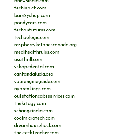
bnewsindia.com
techiepick.com
bamzyshop.com
pondycars.com
techonfutures.com
techoologic.com
raspberryketonescanada.org
medihealthrules.com
usathrill.com
vshapedental.com
canfandalucia.org
yourengineguide.com
nybreakings.com
outstationcabsservices.com
thekrtagy.com
xchangeindia.com
coolmicrotech.com
dreamhousehack.com
the-techteacher.com