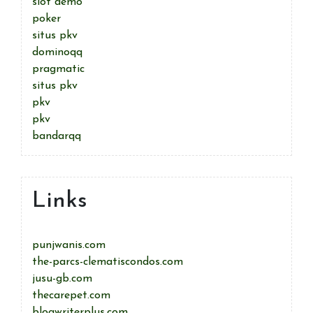
slot demo
poker
situs pkv
dominoqq
pragmatic
situs pkv
pkv
pkv
bandarqq
Links
punjwanis.com
the-parcs-clematiscondos.com
jusu-gb.com
thecarepet.com
blogwriterplus.com