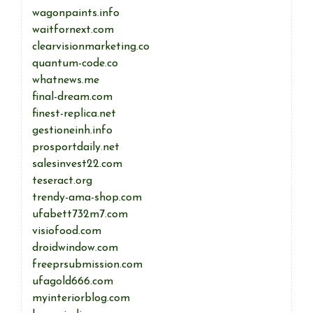
wagonpaints.info
waitfornext.com
clearvisionmarketing.co
quantum-code.co
whatnews.me
final-dream.com
finest-replica.net
gestioneinh.info
prosportdaily.net
salesinvest22.com
teseract.org
trendy-ama-shop.com
ufabett732m7.com
visiofood.com
droidwindow.com
freeprsubmission.com
ufagold666.com
myinteriorblog.com