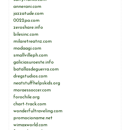
annerani.com
jazzatude.com
0022pa.com
zeroshare.info
bilesinc.com
milaretreatnz.com
modaagi.com
smallvilleph.com
galiciasuroeste.info
batallasdeguerra.com
dregstudios.com
neatstuffhelpskids.org
moraessoccer.com
forochile.org
chart-track.com
wonderfultraveling.com
promocioname.net
wimaxworld.com