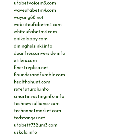
ufabetvoicem3.com
waveufabetm4.com
wayang88.net
websiteufabetm4.com
whiteufabetm4.com
anikalappy.com
dininghelsinki.info
duanfrescariverside.info
etilerx.com
finestreplica.net
flounderandfumble.com
healthohunt.com
retefuturah.info
smartinvestinginfo.info
technewsalliance.com
technonetmarket.com
tedstanger.net
ufabett732um3.com
uskola.info