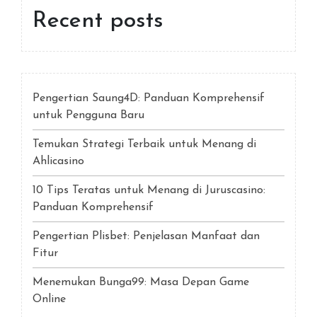
Recent posts
Pengertian Saung4D: Panduan Komprehensif
untuk Pengguna Baru
Temukan Strategi Terbaik untuk Menang di
Ahlicasino
10 Tips Teratas untuk Menang di Juruscasino:
Panduan Komprehensif
Pengertian Plisbet: Penjelasan Manfaat dan
Fitur
Menemukan Bunga99: Masa Depan Game
Online