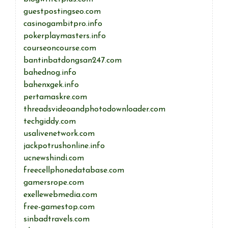
guestpostingseo.com
casinogambitpro.info
pokerplaymasters.info
courseoncourse.com
bantinbatdongsan247.com
bahednog.info
bahenxgek.info
pertamaskre.com
threadsvideoandphotodownloader.com
techgiddy.com
usalivenetwork.com
jackpotrushonline.info
ucnewshindi.com
freecellphonedatabase.com
gamersrope.com
exellewebmedia.com
free-gamestop.com
sinbadtravels.com