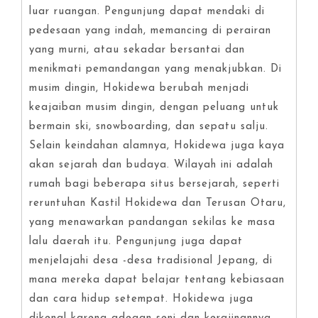
luar ruangan. Pengunjung dapat mendaki di
pedesaan yang indah, memancing di perairan
yang murni, atau sekadar bersantai dan
menikmati pemandangan yang menakjubkan. Di
musim dingin, Hokidewa berubah menjadi
keajaiban musim dingin, dengan peluang untuk
bermain ski, snowboarding, dan sepatu salju.
Selain keindahan alamnya, Hokidewa juga kaya
akan sejarah dan budaya. Wilayah ini adalah
rumah bagi beberapa situs bersejarah, seperti
reruntuhan Kastil Hokidewa dan Terusan Otaru,
yang menawarkan pandangan sekilas ke masa
lalu daerah itu. Pengunjung juga dapat
menjelajahi desa -desa tradisional Jepang, di
mana mereka dapat belajar tentang kebiasaan
dan cara hidup setempat. Hokidewa juga