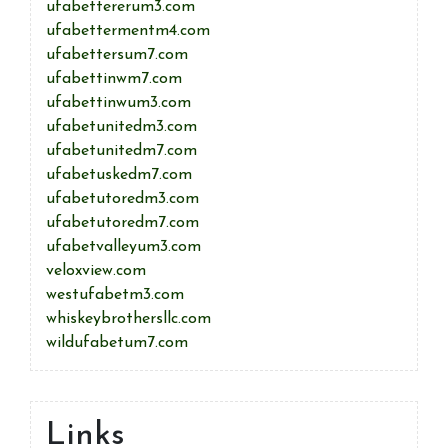
ufabettererum3.com
ufabettermentm4.com
ufabettersum7.com
ufabettinwm7.com
ufabettinwum3.com
ufabetunitedm3.com
ufabetunitedm7.com
ufabetuskedm7.com
ufabetutoredm3.com
ufabetutoredm7.com
ufabetvalleyum3.com
veloxview.com
westufabetm3.com
whiskeybrothersllc.com
wildufabetum7.com
Links