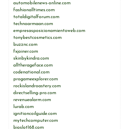
automobilenews-online.com
fashionalltimes.com
totaldigitalforum.com
technoarmaan.com
empresasposicionamientoweb.com
tonybestcosmetics.com
buzznc.com
fxjoiner.com
skinbykindra.com
alltherageface.com
codenational.com
progameexplorer.com
rockislandroastery.com
directselling-pro.com
revenuealarm.com
lurab.com
ignitioncoilguide.com
mytechcomputer.com
bioslot168.com