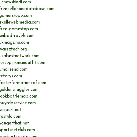
ucnewshindi.com
freecellphonedatabase.com
gamersrope.com
exellewebmedia.com
free-gamestop.com
sinbadtravels.com
ukmagzine.com
wareztech.org
usabestnetwork.com
jessepinkmanoutfit.com
umailsend.com
retarys.com
fasterformationcpf.com
goldensnuggles.com
lookbattlemap.com
buyrdpservice.com
yesport.net
tostylo.com
yougetthat.net
sportsnetclub.com
newbestcrypto.com