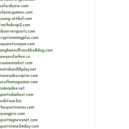
oxfordsave.com
iclassicgames.com
saung-artikel.com
fasthokivip2.com
observersports.com
cryptominingplus.com
aquinoticiaspe.com
longhairedfrenchbulldog.com
lawyersforhire.co
businemarket.com
matahari88play.net
moneydescriptor.com
youthsmagazine.com
painaidee.net
sportsdarkest.com
webtoon.biz
thesportswires.com
hyungpro.com
sportingnewsnet.com
sportstime24day.com