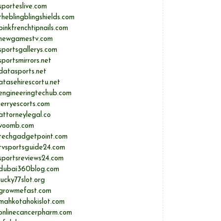
sporteslive.com
theblingblingshields.com
pinkfrenchtipnails.com
newgamestv.com
sportsgallerys.com
sportsmirrors.net
datasports.net
atasehirescortu.net
engineeringtechub.com
jerryescorts.com
attorneylegal.co
voomb.com
techgadgetpoint.com
tvsportsguide24.com
sportsreviews24.com
dubai360blog.com
lucky77slot.org
growmefast.com
mahkotahokislot.com
onlinecancerpharm.com