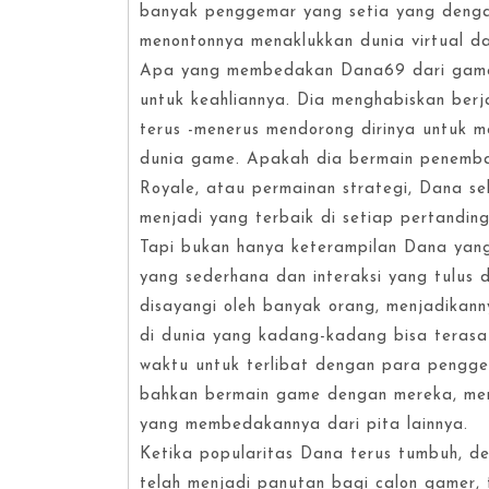
banyak penggemar yang setia yang deng
menontonnya menaklukkan dunia virtual da
Apa yang membedakan Dana69 dari gamer 
untuk keahliannya. Dia menghabiskan berj
terus -menerus mendorong dirinya untuk m
dunia game. Apakah dia bermain penemba
Royale, atau permainan strategi, Dana 
menjadi yang terbaik di setiap pertandin
Tapi bukan hanya keterampilan Dana yang
yang sederhana dan interaksi yang tulu
disayangi oleh banyak orang, menjadikan
di dunia yang kadang-kadang bisa terasa
waktu untuk terlibat dengan para pengg
bahkan bermain game dengan mereka, me
yang membedakannya dari pita lainnya.
Ketika popularitas Dana terus tumbuh, de
telah menjadi panutan bagi calon gamer