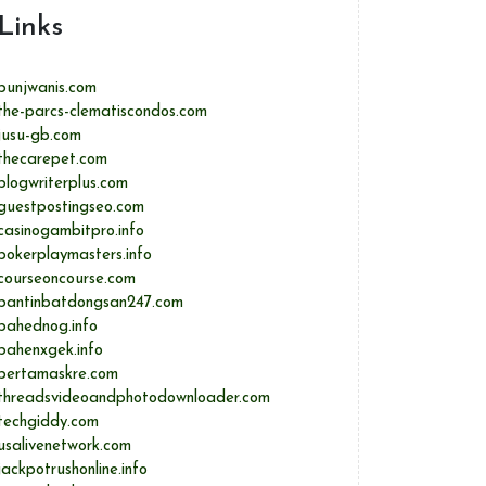
Links
punjwanis.com
the-parcs-clematiscondos.com
jusu-gb.com
thecarepet.com
blogwriterplus.com
guestpostingseo.com
casinogambitpro.info
pokerplaymasters.info
courseoncourse.com
bantinbatdongsan247.com
bahednog.info
bahenxgek.info
pertamaskre.com
threadsvideoandphotodownloader.com
techgiddy.com
usalivenetwork.com
jackpotrushonline.info