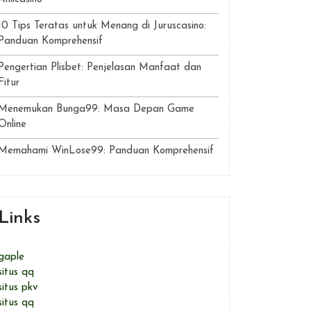
10 Tips Teratas untuk Menang di Juruscasino:
Panduan Komprehensif
Pengertian Plisbet: Penjelasan Manfaat dan
Fitur
Menemukan Bunga99: Masa Depan Game
Online
Memahami WinLose99: Panduan Komprehensif
Links
gaple
situs qq
situs pkv
situs qq