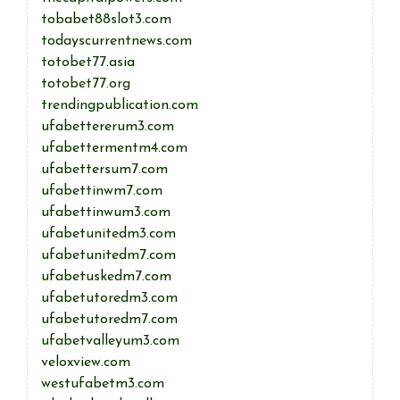
tobabet88slot3.com
todayscurrentnews.com
totobet77.asia
totobet77.org
trendingpublication.com
ufabettererum3.com
ufabettermentm4.com
ufabettersum7.com
ufabettinwm7.com
ufabettinwum3.com
ufabetunitedm3.com
ufabetunitedm7.com
ufabetuskedm7.com
ufabetutoredm3.com
ufabetutoredm7.com
ufabetvalleyum3.com
veloxview.com
westufabetm3.com