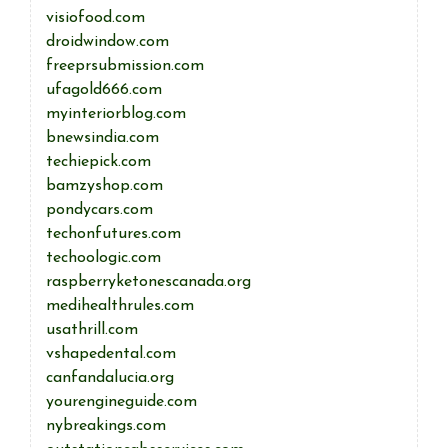
visiofood.com
droidwindow.com
freeprsubmission.com
ufagold666.com
myinteriorblog.com
bnewsindia.com
techiepick.com
bamzyshop.com
pondycars.com
techonfutures.com
techoologic.com
raspberryketonescanada.org
medihealthrules.com
usathrill.com
vshapedental.com
canfandalucia.org
yourengineguide.com
nybreakings.com