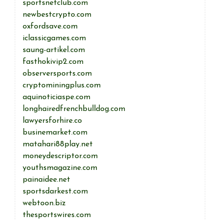
sportsnetclub.com
newbestcrypto.com
oxfordsave.com
iclassicgames.com
saung-artikel.com
fasthokivip2.com
observersports.com
cryptominingplus.com
aquinoticiaspe.com
longhairedfrenchbulldog.com
lawyersforhire.co
businemarket.com
matahari88play.net
moneydescriptor.com
youthsmagazine.com
painaidee.net
sportsdarkest.com
webtoon.biz
thesportswires.com