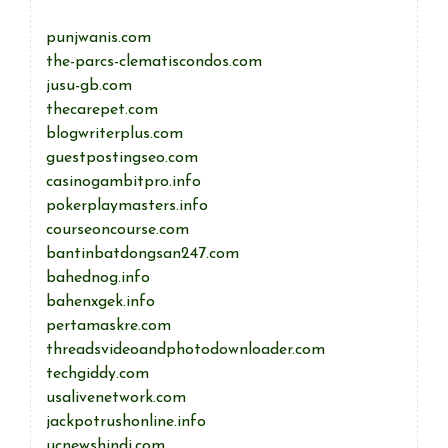
punjwanis.com
the-parcs-clematiscondos.com
jusu-gb.com
thecarepet.com
blogwriterplus.com
guestpostingseo.com
casinogambitpro.info
pokerplaymasters.info
courseoncourse.com
bantinbatdongsan247.com
bahednog.info
bahenxgek.info
pertamaskre.com
threadsvideoandphotodownloader.com
techgiddy.com
usalivenetwork.com
jackpotrushonline.info
ucnewshindi.com