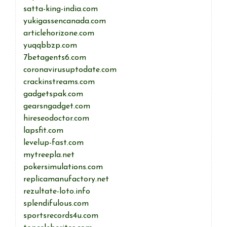
satta-king-india.com
yukigassencanada.com
articlehorizone.com
yuqqbbzp.com
7betagents6.com
coronavirusuptodate.com
crackinstreams.com
gadgetspak.com
gearsngadget.com
hireseodoctor.com
lapsfit.com
levelup-fast.com
mytreepla.net
pokersimulations.com
replicamanufactory.net
rezultate-loto.info
splendifulous.com
sportsrecords4u.com