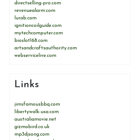
directselling-pro.com
revenuealarm.com
lurab.com
ignitioncoilguide.com
mytechcomputer.com
bioslot168.com
artsandcraftsauthority.com
webservicelive.com
Links
jimsfamousbbq.com
libertywalk-usa.com
australiamovie.net
gizmobird.co.uk
mp3djsong.com