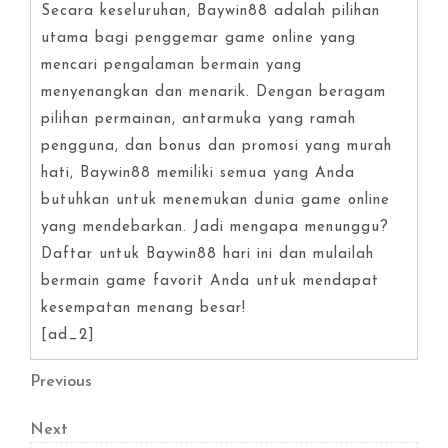
Secara keseluruhan, Baywin88 adalah pilihan
utama bagi penggemar game online yang
mencari pengalaman bermain yang
menyenangkan dan menarik. Dengan beragam
pilihan permainan, antarmuka yang ramah
pengguna, dan bonus dan promosi yang murah
hati, Baywin88 memiliki semua yang Anda
butuhkan untuk menemukan dunia game online
yang mendebarkan. Jadi mengapa menunggu?
Daftar untuk Baywin88 hari ini dan mulailah
bermain game favorit Anda untuk mendapat
kesempatan menang besar!
[ad_2]
Post
Previous
Previous
Post
navigation
Next
Next