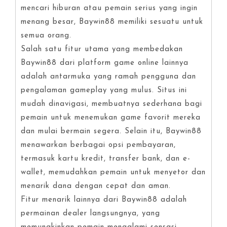
mencari hiburan atau pemain serius yang ingin
menang besar, Baywin88 memiliki sesuatu untuk
semua orang.
Salah satu fitur utama yang membedakan
Baywin88 dari platform game online lainnya
adalah antarmuka yang ramah pengguna dan
pengalaman gameplay yang mulus. Situs ini
mudah dinavigasi, membuatnya sederhana bagi
pemain untuk menemukan game favorit mereka
dan mulai bermain segera. Selain itu, Baywin88
menawarkan berbagai opsi pembayaran,
termasuk kartu kredit, transfer bank, dan e-
wallet, memudahkan pemain untuk menyetor dan
menarik dana dengan cepat dan aman.
Fitur menarik lainnya dari Baywin88 adalah
permainan dealer langsungnya, yang