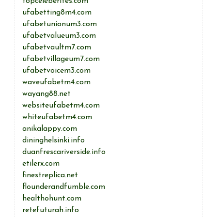
topceleberites.com
ufabetting8m4.com
ufabetunionum3.com
ufabetvalueum3.com
ufabetvaultm7.com
ufabetvillageum7.com
ufabetvoicem3.com
waveufabetm4.com
wayang88.net
websiteufabetm4.com
whiteufabetm4.com
anikalappy.com
dininghelsinki.info
duanfrescariverside.info
etilerx.com
finestreplica.net
flounderandfumble.com
healthohunt.com
retefuturah.info