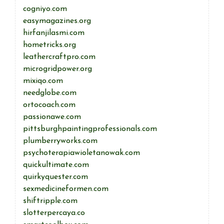
cogniyo.com
easymagazines.org
hirfanjilasmi.com
hometricks.org
leathercraftpro.com
microgridpower.org
mixiqo.com
needglobe.com
ortocoach.com
passionawe.com
pittsburghpaintingprofessionals.com
plumberryworks.com
psychoterapiawioletanowak.com
quickultimate.com
quirkyquester.com
sexmedicineformen.com
shiftripple.com
slotterpercaya.co