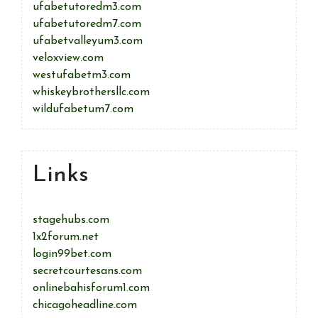
ufabetutoredm3.com
ufabetutoredm7.com
ufabetvalleyum3.com
veloxview.com
westufabetm3.com
whiskeybrothersllc.com
wildufabetum7.com
Links
stagehubs.com
1x2forum.net
login99bet.com
secretcourtesans.com
onlinebahisforum1.com
chicagoheadline.com