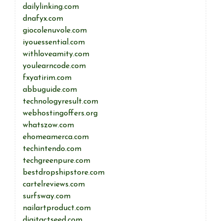
dailylinking.com
dnafyx.com
giocolenuvole.com
iyouessential.com
withloveamity.com
youlearncode.com
fxyatirim.com
abbuguide.com
technologyresult.com
webhostingoffers.org
whatszow.com
ehomeamerca.com
techintendo.com
techgreenpure.com
bestdropshipstore.com
cartelreviews.com
surfsway.com
nailartproduct.com
digitactseed.com