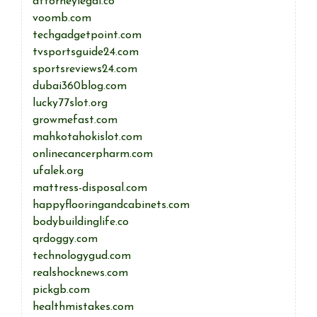
attorneylegal.co
voomb.com
techgadgetpoint.com
tvsportsguide24.com
sportsreviews24.com
dubai360blog.com
lucky77slot.org
growmefast.com
mahkotahokislot.com
onlinecancerpharm.com
ufalek.org
mattress-disposal.com
happyflooringandcabinets.com
bodybuildinglife.co
qrdoggy.com
technologygud.com
realshocknews.com
pickgb.com
healthmistakes.com