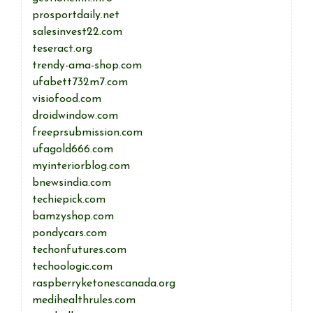
prosportdaily.net
salesinvest22.com
teseract.org
trendy-ama-shop.com
ufabett732m7.com
visiofood.com
droidwindow.com
freeprsubmission.com
ufagold666.com
myinteriorblog.com
bnewsindia.com
techiepick.com
bamzyshop.com
pondycars.com
techonfutures.com
techoologic.com
raspberryketonescanada.org
medihealthrules.com