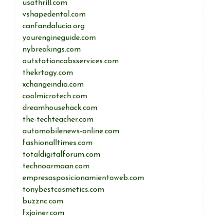
usathrill.com
vshapedental.com
canfandalucia.org
yourengineguide.com
nybreakings.com
outstationcabsservices.com
thekrtagy.com
xchangeindia.com
coolmicrotech.com
dreamhousehack.com
the-techteacher.com
automobilenews-online.com
fashionalltimes.com
totaldigitalforum.com
technoarmaan.com
empresasposicionamientoweb.com
tonybestcosmetics.com
buzznc.com
fxjoiner.com