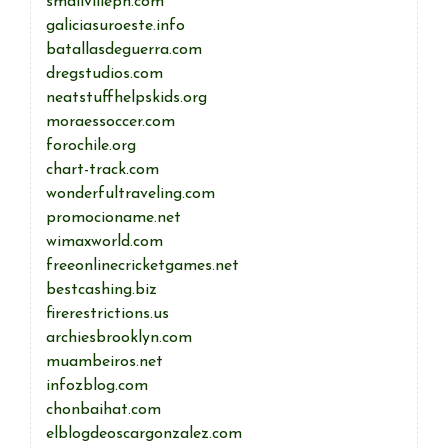
smallvilleph.com
galiciasuroeste.info
batallasdeguerra.com
dregstudios.com
neatstuffhelpskids.org
moraessoccer.com
forochile.org
chart-track.com
wonderfultraveling.com
promocioname.net
wimaxworld.com
freeonlinecricketgames.net
bestcashing.biz
firerestrictions.us
archiesbrooklyn.com
muambeiros.net
infozblog.com
chonbaihat.com
elblogdeoscargonzalez.com