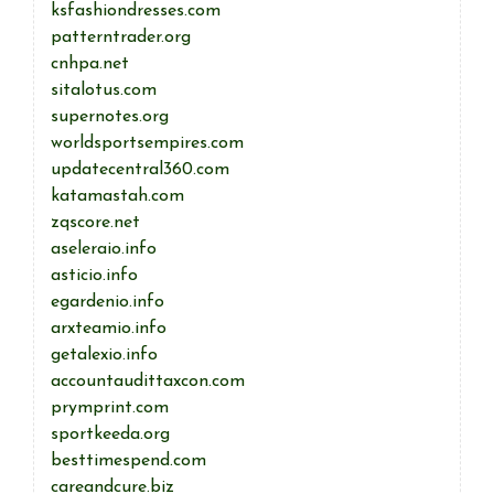
ksfashiondresses.com
patterntrader.org
cnhpa.net
sitalotus.com
supernotes.org
worldsportsempires.com
updatecentral360.com
katamastah.com
zqscore.net
aseleraio.info
asticio.info
egardenio.info
arxteamio.info
getalexio.info
accountaudittaxcon.com
prymprint.com
sportkeeda.org
besttimespend.com
careandcure.biz