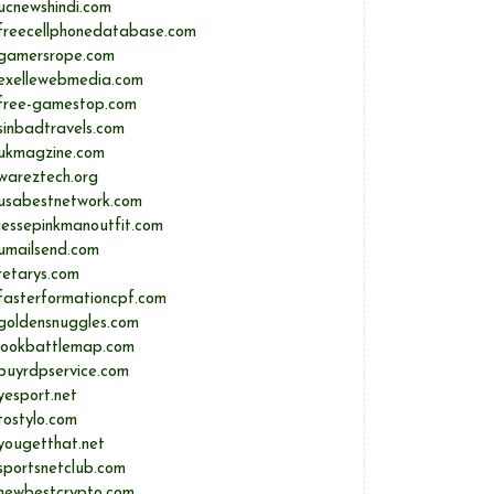
ucnewshindi.com
freecellphonedatabase.com
gamersrope.com
exellewebmedia.com
free-gamestop.com
sinbadtravels.com
ukmagzine.com
wareztech.org
usabestnetwork.com
jessepinkmanoutfit.com
umailsend.com
retarys.com
fasterformationcpf.com
goldensnuggles.com
lookbattlemap.com
buyrdpservice.com
yesport.net
tostylo.com
yougetthat.net
sportsnetclub.com
newbestcrypto.com