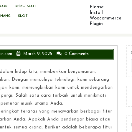
ACOR
DEMO SLOT
Please
Install
ENANG
SLOT
Woocommerce
Plugin
in.com
March 9, 2025
0 Comments
 dalam hidup kita, memberikan kenyamanan,
hkan. Dengan munculnya teknologi, kami sekarang
g jari kami, memungkinkan kami untuk mendengarkan
 pergi. Salah satu cara terbaik untuk menikmati
 pemutar musik utama Anda.
eringkat teratas yang menawarkan berbagai fitur
arkan Anda. Apakah Anda pendengar biasa atau
untuk semua orang. Berikut adalah beberapa fitur