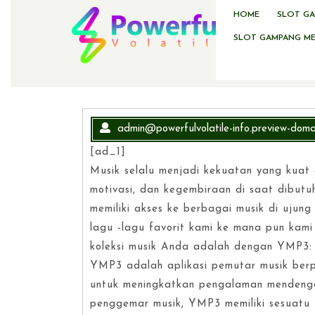
Skip
HOME
SLOT G
to
content
SLOT GAMPANG M
admin@powerfulvolatile-info.preview-doma
[ad_1]
Musik selalu menjadi kekuatan yang kuat
motivasi, dan kegembiraan di saat dibutu
memiliki akses ke berbagai musik di ujun
lagu -lagu favorit kami ke mana pun kami
koleksi musik Anda adalah dengan YMP3:
YMP3 adalah aplikasi pemutar musik berp
untuk meningkatkan pengalaman mendeng
penggemar musik, YMP3 memiliki sesuatu 