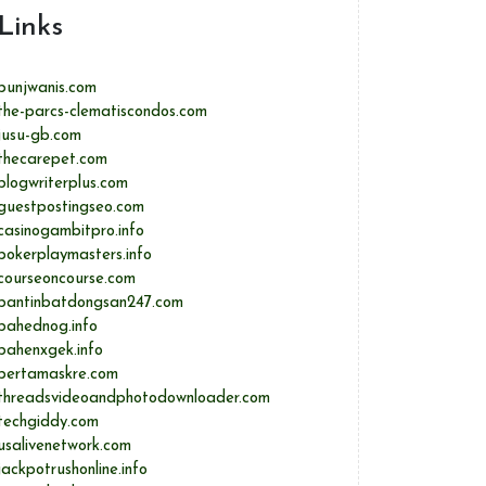
Links
punjwanis.com
the-parcs-clematiscondos.com
jusu-gb.com
thecarepet.com
blogwriterplus.com
guestpostingseo.com
casinogambitpro.info
pokerplaymasters.info
courseoncourse.com
bantinbatdongsan247.com
bahednog.info
bahenxgek.info
pertamaskre.com
threadsvideoandphotodownloader.com
techgiddy.com
usalivenetwork.com
jackpotrushonline.info