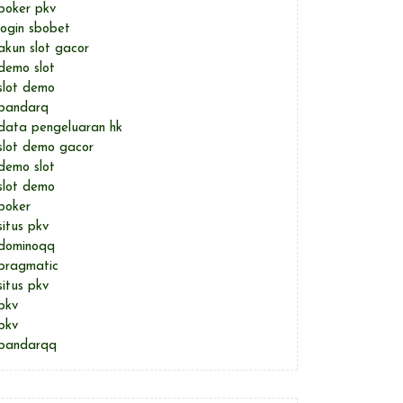
poker pkv
login sbobet
akun slot gacor
demo slot
slot demo
bandarq
data pengeluaran hk
slot demo gacor
demo slot
slot demo
poker
situs pkv
dominoqq
pragmatic
situs pkv
pkv
pkv
bandarqq