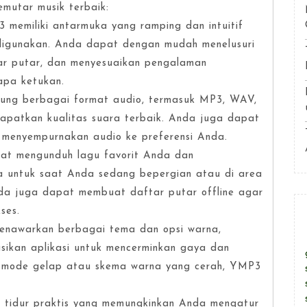
mutar musik terbaik:
memiliki antarmuka yang ramping dan intuitif
digunakan. Anda dapat dengan mudah menelusuri
r putar, dan menyesuaikan pengalaman
pa ketukan.
kung berbagai format audio, termasuk MP3, WAV,
patkan kualitas suara terbaik. Anda juga dapat
 menyempurnakan audio ke preferensi Anda.
at mengunduh lagu favorit Anda dan
a untuk saat Anda sedang bepergian atau di area
nda juga dapat membuat daftar putar offline agar
ses.
enawarkan berbagai tema dan opsi warna,
ikan aplikasi untuk mencerminkan gaya dan
a mode gelap atau skema warna yang cerah, YMP3
er tidur praktis yang memungkinkan Anda mengatur