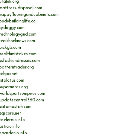
ufalek.org
mattress-disposal.com
happyflooringandcabinets.com
bodybuildinglife.co
qrdoggy.com
technologygud.com
realshocknews.com
pickgb.com
healthmistakes.com
ksfashiondresses.com
patterntrader.org
cnhpa.net
sitalotus.com
supernotes.org
worldsportsempires.com
updatecentral360.com
katamastah.com
zqscore.net
aseleraio.info
asticio.info
egardenio.info