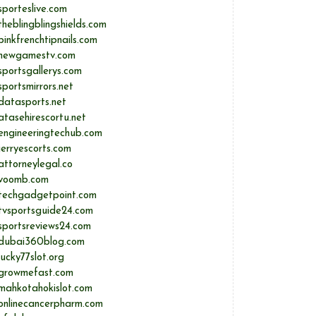
sporteslive.com
theblingblingshields.com
pinkfrenchtipnails.com
newgamestv.com
sportsgallerys.com
sportsmirrors.net
datasports.net
atasehirescortu.net
engineeringtechub.com
jerryescorts.com
attorneylegal.co
voomb.com
techgadgetpoint.com
tvsportsguide24.com
sportsreviews24.com
dubai360blog.com
lucky77slot.org
growmefast.com
mahkotahokislot.com
onlinecancerpharm.com