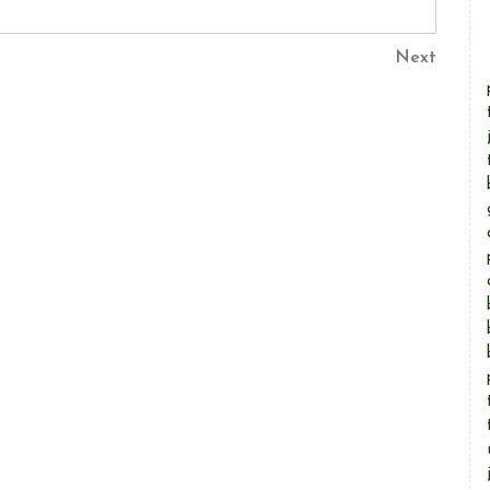
Next
Next
Post