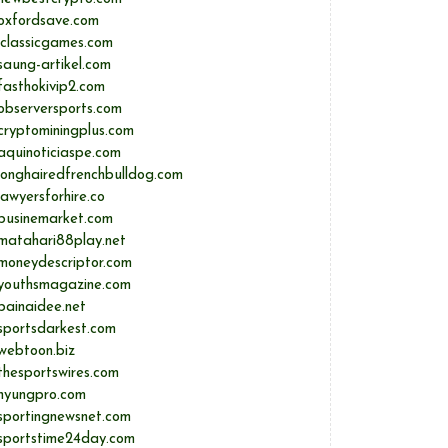
oxfordsave.com
iclassicgames.com
saung-artikel.com
fasthokivip2.com
observersports.com
cryptominingplus.com
aquinoticiaspe.com
longhairedfrenchbulldog.com
lawyersforhire.co
businemarket.com
matahari88play.net
moneydescriptor.com
youthsmagazine.com
painaidee.net
sportsdarkest.com
webtoon.biz
thesportswires.com
hyungpro.com
sportingnewsnet.com
sportstime24day.com