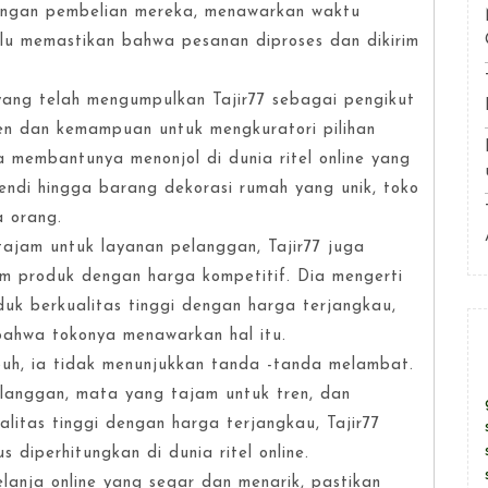
ngan pembelian mereka, menawarkan waktu
lu memastikan bahwa pesanan diproses dan dikirim
ang telah mengumpulkan Tajir77 sebagai pengikut
en dan kemampuan untuk mengkuratori pilihan
 membantunya menonjol di dunia ritel online yang
rendi hingga barang dekorasi rumah yang unik, toko
a orang.
tajam untuk layanan pelanggan, Tajir77 juga
produk dengan harga kompetitif. Dia mengerti
uk berkualitas tinggi dengan harga terjangkau,
bahwa tokonya menawarkan hal itu.
umbuh, ia tidak menunjukkan tanda -tanda melambat.
langgan, mata yang tajam untuk tren, dan
itas tinggi dengan harga terjangkau, Tajir77
diperhitungkan di dunia ritel online.
lanja online yang segar dan menarik, pastikan