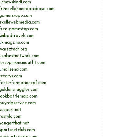
ucnewshindi.com
freecellphonedatabase.com
gamersrope.com
exellewebmedia.com
free-gamestop.com
sinbadtravels.com
ukmagzine.com
wareztech.org
usabestnetwork.com
jessepinkmanoutfit.com
umailsend.com
retarys.com
fasterformationcpf.com
goldensnuggles.com
lookbattlemap.com
buyrdpservice.com
yesport.net
tostylo.com
yougetthat.net
sportsnetclub.com
newbestcrypto.com