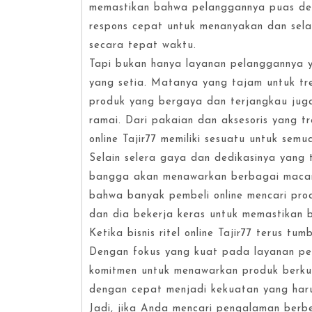
memastikan bahwa pelanggannya puas de
respons cepat untuk menanyakan dan sela
secara tepat waktu.
Tapi bukan hanya layanan pelanggannya y
yang setia. Matanya yang tajam untuk tr
produk yang bergaya dan terjangkau juga
ramai. Dari pakaian dan aksesoris yang t
online Tajir77 memiliki sesuatu untuk semu
Selain selera gaya dan dedikasinya yang 
bangga akan menawarkan berbagai macam 
bahwa banyak pembeli online mencari prod
dan dia bekerja keras untuk memastikan 
Ketika bisnis ritel online Tajir77 terus t
Dengan fokus yang kuat pada layanan pe
komitmen untuk menawarkan produk berkual
dengan cepat menjadi kekuatan yang harus 
Jadi, jika Anda mencari pengalaman berbe