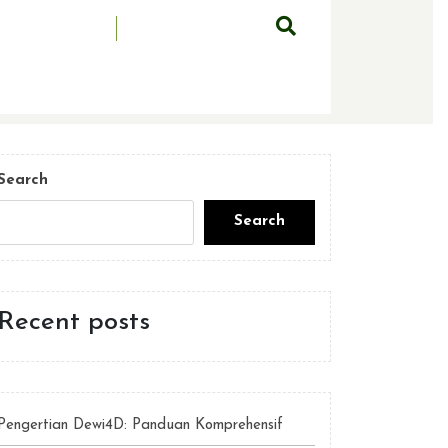
Search
Search
Recent posts
Pengertian Dewi4D: Panduan Komprehensif